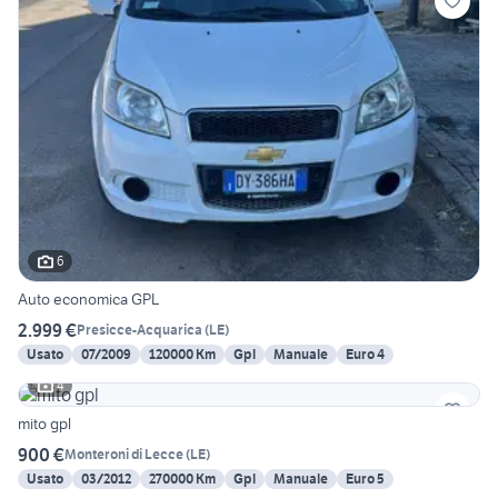
6
Auto economica GPL
2.999 €
Presicce-Acquarica
(
LE
)
Usato
07/2009
120000 Km
Gpl
Manuale
Euro 4
4
mito gpl
900 €
Monteroni di Lecce
(
LE
)
Usato
03/2012
270000 Km
Gpl
Manuale
Euro 5