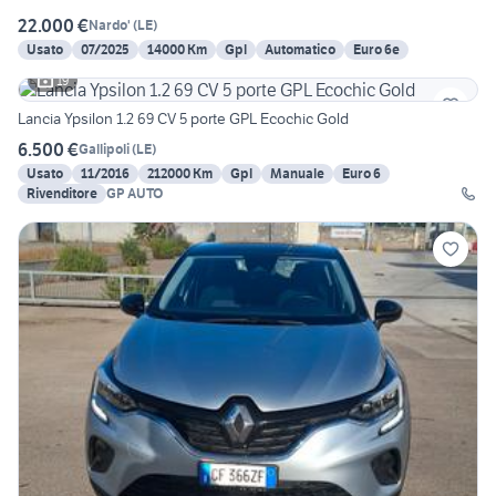
22.000 €
Nardo'
(
LE
)
Usato
07/2025
14000 Km
Gpl
Automatico
Euro 6e
19
Lancia Ypsilon 1.2 69 CV 5 porte GPL Ecochic Gold
6.500 €
Gallipoli
(
LE
)
Usato
11/2016
212000 Km
Gpl
Manuale
Euro 6
Rivenditore
GP AUTO