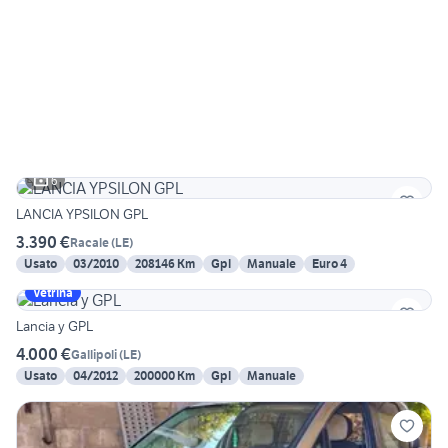
6
LANCIA YPSILON GPL
3.390 €
Racale
(
LE
)
Usato
03/2010
208146 Km
Gpl
Manuale
Euro 4
Vetrina
Lancia y GPL
4.000 €
Gallipoli
(
LE
)
Usato
04/2012
200000 Km
Gpl
Manuale