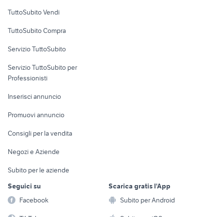
Case vacanza
TuttoSubito Vendi
Uffici e Locali
TuttoSubito Compra
commerciali
Servizio TuttoSubito
elettronica
per la casa e la
sports e hobby
Servizio TuttoSubito per
persona
Informatica
Animali
Professionisti
Arredamento e
Console e
Accessori per
Casalinghi
Inserisci annuncio
Videogiochi
animali
Elettrodomestici
Promuovi annuncio
Audio/Video
Musica e Film
Giardino e Fai da te
Consigli per la vendita
Fotografia
Libri e Riviste
Abbigliamento e
Negozi e Aziende
Telefonia
Strumenti Musicali
Accessori
Subito per le aziende
Sports
Tutto per i bambini
Seguici su
Scarica gratis l'App
Biciclette
Facebook
Subito per Android
Collezionismo