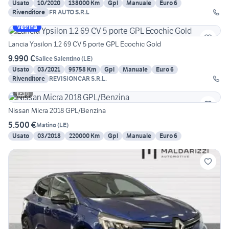
Usato
10/2020
138000 Km
Gpl
Manuale
Euro 6
Rivenditore
FR AUTO S.R.L
Vetrina
Lancia Ypsilon 1.2 69 CV 5 porte GPL Ecochic Gold
9.990 €
Salice Salentino
(
LE
)
Usato
03/2021
95758 Km
Gpl
Manuale
Euro 6
Rivenditore
REVISIONCAR S.R.L.
6
Nissan Micra 2018 GPL/Benzina
5.500 €
Matino
(
LE
)
Usato
03/2018
220000 Km
Gpl
Manuale
Euro 6