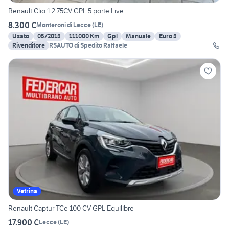
Renault Clio 1.2 75CV GPL 5 porte Live
8.300 €
Monteroni di Lecce
(
LE
)
Usato
05/2015
111000 Km
Gpl
Manuale
Euro 5
Rivenditore
RSAUTO di Spedito Raffaele
Vetrina
Renault Captur TCe 100 CV GPL Equilibre
17.900 €
Lecce
(
LE
)