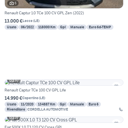
6
Renault Captur 1.0 TCe 100 CV GPL Zen (2022)
13.000 €
Lecce
(
LE
)
Usato
06/2022
118000 Km
Gpl
Manuale
Euro 6d-TEMP
30
Renault Captur TCe 100 CV GPL Life
14.990 €
Copertino
(
LE
)
Usato
11/2020
134887 Km
Gpl
Manuale
Euro 6
Rivenditore
CORDELLA AUTOMOTIVE
26
Fiat 500X 1.0 T3 120 CV Cross GPL