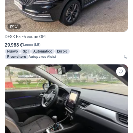
14
DFSK F5 F5 coupe GPL
29.988 €
Lecce
(
LE
)
Nuovo
Gpl
Automatico
Euro 6
Rivenditore
Autoparco Aloisi