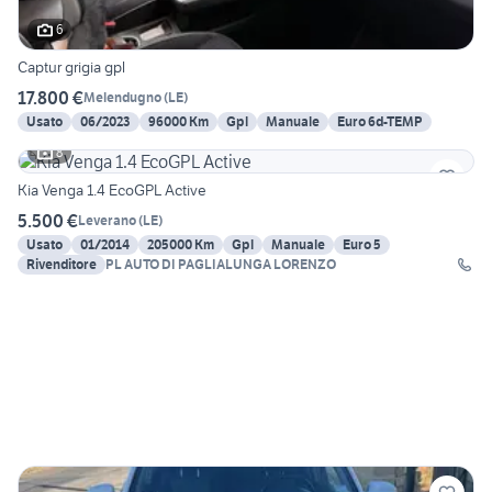
6
Captur grigia gpl
17.800 €
Melendugno
(
LE
)
Usato
06/2023
96000 Km
Gpl
Manuale
Euro 6d-TEMP
8
Kia Venga 1.4 EcoGPL Active
5.500 €
Leverano
(
LE
)
Usato
01/2014
205000 Km
Gpl
Manuale
Euro 5
Rivenditore
PL AUTO DI PAGLIALUNGA LORENZO