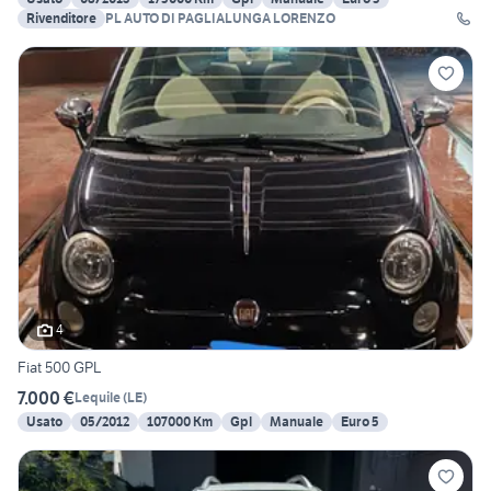
Rivenditore
PL AUTO DI PAGLIALUNGA LORENZO
4
Fiat 500 GPL
7.000 €
Lequile
(
LE
)
Usato
05/2012
107000 Km
Gpl
Manuale
Euro 5