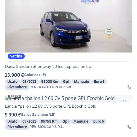
Vetrina
Dacia Sandero Streetway 1.0 tce Expression Ec...
13.900 €
Galatina
(
LE
)
Usato
03/2023
99000 Km
Gpl
Manuale
Euro 6
Rivenditore
CENTRAUTO GROUP SRL
14
Lancia Ypsilon 1.2 69 CV 5 porte GPL Ecochic Gold
9.990 €
Salice Salentino
(
LE
)
Usato
03/2021
95758 Km
Gpl
Manuale
Euro 6
Rivenditore
REVISIONCAR S.R.L.