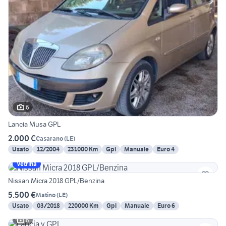
6
Lancia Musa GPL
2.000 €
Casarano
(
LE
)
Usato
12/2004
231000 Km
Gpl
Manuale
Euro 4
Vetrina
Nissan Micra 2018 GPL/Benzina
5.500 €
Matino
(
LE
)
Usato
03/2018
220000 Km
Gpl
Manuale
Euro 6
6