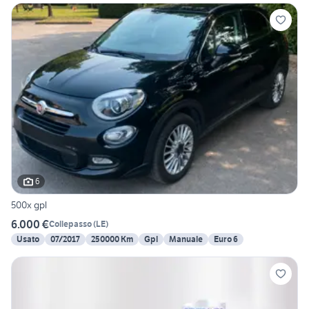
6
500x gpl
6.000 €
Collepasso
(
LE
)
Usato
07/2017
250000 Km
Gpl
Manuale
Euro 6