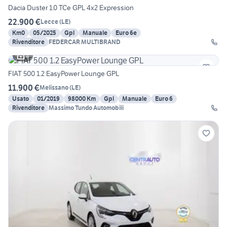
Dacia Duster 1.0 TCe GPL 4x2 Expression
22.900 €
Lecce
(
LE
)
Km0
05/2025
Gpl
Manuale
Euro 6e
Rivenditore
FEDERCAR MULTIBRAND
4
FIAT 500 1.2 EasyPower Lounge GPL
11.900 €
Melissano
(
LE
)
Usato
01/2019
98000 Km
Gpl
Manuale
Euro 6
Rivenditore
Massimo Tundo Automobili