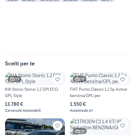
Scelti per te
24
29
KIA Stonic Stonic 1.2 DPI ECO
FIAT Punto Classic 1.2 5p Active
GPL Style
benzina/GPL per
13.780 €
1.550 €
Carnevale Automobili
Autoimade srl
30