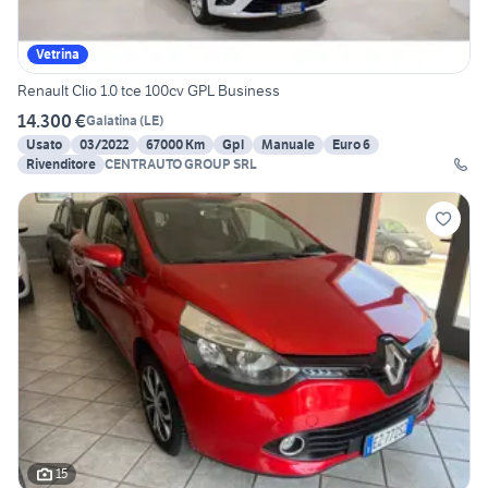
Vetrina
Renault Clio 1.0 tce 100cv GPL Business
14.300 €
Galatina
(
LE
)
Usato
03/2022
67000 Km
Gpl
Manuale
Euro 6
Rivenditore
CENTRAUTO GROUP SRL
15