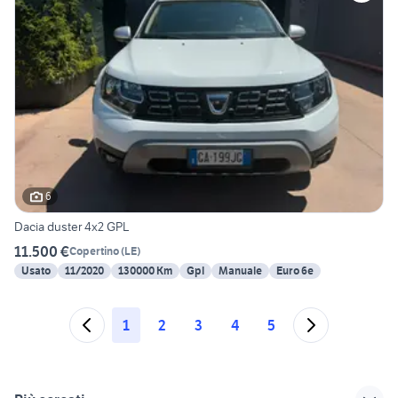
6
Dacia duster 4x2 GPL
11.500 €
Copertino
(
LE
)
Usato
11/2020
130000 Km
Gpl
Manuale
Euro 6e
1
2
3
4
5