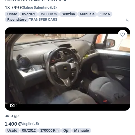
13.799 €
Salice Salentino
(
LE
)
Usato
05/2021
75000 Km
Benzina
Manuale
Euro 6
Rivenditore
TRANSFER CARS
5
auto gpl
1.400 €
Veglie
(
LE
)
Usato
05/2012
170000 Km
Gpl
Manuale