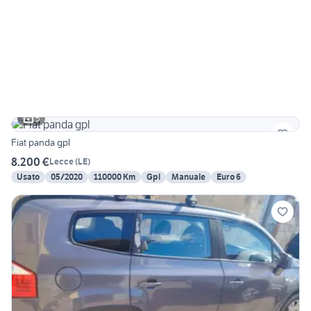
5
Fiat panda gpl
8.200 €
Lecce
(
LE
)
Usato
05/2020
110000 Km
Gpl
Manuale
Euro 6