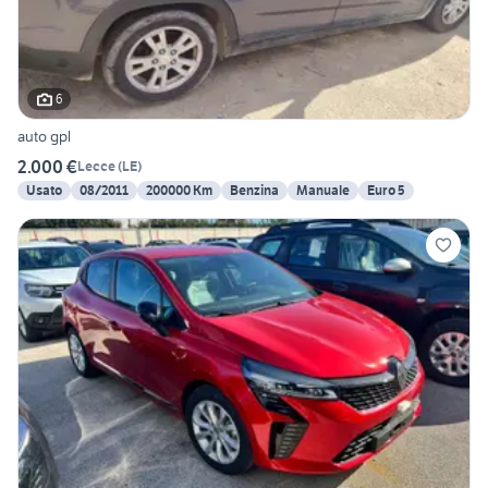
6
auto gpl
2.000 €
Lecce
(
LE
)
Usato
08/2011
200000 Km
Benzina
Manuale
Euro 5