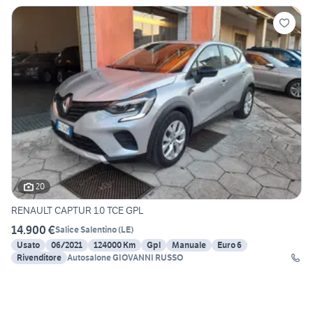
20
RENAULT CAPTUR 1.0 TCE GPL
14.900 €
Salice Salentino
(
LE
)
Usato
06/2021
124000 Km
Gpl
Manuale
Euro 6
Rivenditore
Autosalone GIOVANNI RUSSO