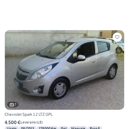
7
Chevrolet Spark 1.2 LTZ GPL
4.500 €
Leverano
(
LE
)
Usato
08/2013
175000 Km
Gpl
Manuale
Euro 5