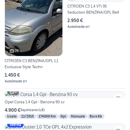
CITROEN C3 1.4 VTi 95
Seduction BENZINA/GPL Bell
2.950 €
Autoimade srl
29
CITROEN C3 BENZINA/GPL 1.1
Exclusive Style Techn
1.450 €
Autoimade srl
6
Opel Corsa 1.4 Gpl - Benzina 90 cv
4.900 €
Squinzano
(
LE
)
Usato
12/2015
174000 Km
Gpl
Manuale
Euro 6b
Vetrina