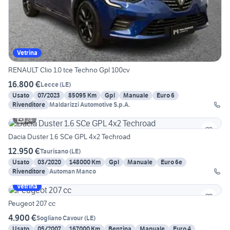
Vetrina
RENAULT Clio 1.0 tce Techno Gpl 100cv
16.800 €
Lecce
(
LE
)
Usato
07/2023
85095 Km
Gpl
Manuale
Euro 6
Rivenditore
Maldarizzi Automotive S.p.A.
24
Dacia Duster 1.6 SCe GPL 4x2 Techroad
12.950 €
Taurisano
(
LE
)
Usato
03/2020
148000 Km
Gpl
Manuale
Euro 6e
Rivenditore
Automan Manco
Vetrina
Peugeot 207 cc
4.900 €
Sogliano Cavour
(
LE
)
Usato
05/2007
167000 Km
Benzina
Manuale
Euro 4