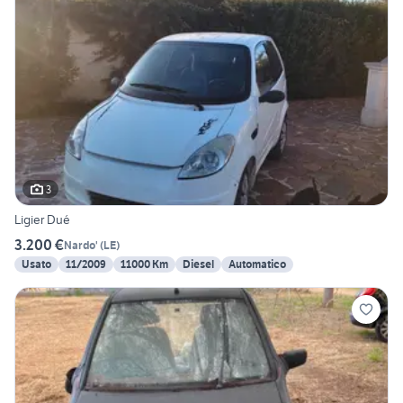
3
Ligier Dué
3.200 €
Nardo'
(
LE
)
Usato
11/2009
11000 Km
Diesel
Automatico