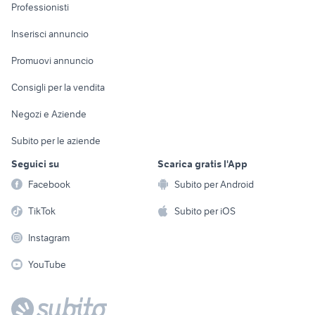
Informatica
Animali
Professionisti
Arredamento e
Console e
Accessori per
Casalinghi
Inserisci annuncio
Videogiochi
animali
Elettrodomestici
Promuovi annuncio
Audio/Video
Musica e Film
Giardino e Fai da te
Consigli per la vendita
Fotografia
Libri e Riviste
Abbigliamento e
Negozi e Aziende
Telefonia
Strumenti Musicali
Accessori
Subito per le aziende
Sports
Tutto per i bambini
Seguici su
Scarica gratis l'App
Biciclette
Facebook
Subito per Android
Collezionismo
TikTok
Subito per iOS
Instagram
YouTube