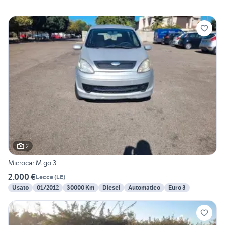
2
Microcar M go 3
2.000 €
Lecce
(
LE
)
Usato
01/2012
30000 Km
Diesel
Automatico
Euro 3