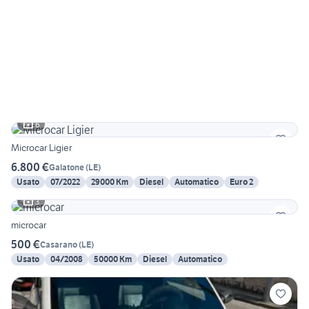
6
Microcar Ligier
6.800 €
Galatone
(
LE
)
Usato
07/2022
29000 Km
Diesel
Automatico
Euro 2
3
microcar
500 €
Casarano
(
LE
)
Usato
04/2008
50000 Km
Diesel
Automatico