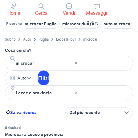
Home
Cerca
Vendi
Messaggi
microcar Puglia
microcar duÃƒÂ©
auto microcar d
Ricerche
Subito
Auto
Puglia
Lecce (Prov)
microcar
Cosa cerchi?
Filtri
Auto
Salva ricerca
Dal più recente
6 risultati
Microcar a Lecce e provincia