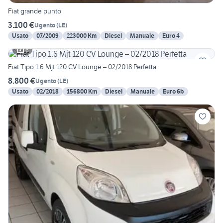
Fiat grande punto
3.100 €
Ugento
(
LE
)
Usato
07/2009
223000 Km
Diesel
Manuale
Euro 4
6
Fiat Tipo 1.6 Mjt 120 CV Lounge – 02/2018 Perfetta
8.800 €
Ugento
(
LE
)
Usato
02/2018
156800 Km
Diesel
Manuale
Euro 6b