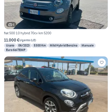
6
fiat 500 1.0 hybrid 70cv km 5200
11.000 €
Ugento
(
LE
)
Usato
06/2023
5300 Km
Mild Hybrid Benzina
Manuale
Euro 6d-TEMP