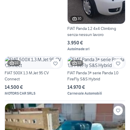
30
FIAT Panda 1.2 4x4 Climbing
senza nessun lavoro
3.950 €
Autoimade srl
22
22
FIAT 500X 1.3 M.Jet 95 CV
FIAT Panda 3ª serie Panda 1.0
Connect
FireFly S&S Hybrid
14.500 €
14.970 €
MOTORS CAR SRLS
Carnevale Automobili