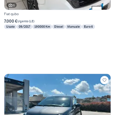
6
Fiat qubo
7.000 €
Ugento
(
LE
)
Usato
09/2017
190000 Km
Diesel
Manuale
Euro 6