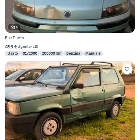
6
Fiat Punto
499 €
Ugento
(
LE
)
Usato
01/2000
200000 Km
Benzina
Manuale