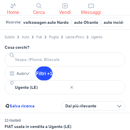
Home
Cerca
Vendi
Messaggi
volkswagen auto Nardo
auto Otranto
auto incident
Ricerche
Subito
Auto
Fiat
Puglia
Lecce (Prov)
Ugento
Cosa cerchi?
Filtri +1
Auto
Salva ricerca
Dal più rilevante
12 risultati
FIAT usata in vendita a Ugento (LE)