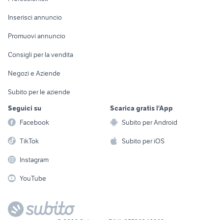
Arredamento e
Console e
Accessori per
Casalinghi
Inserisci annuncio
Videogiochi
animali
Elettrodomestici
Promuovi annuncio
Audio/Video
Musica e Film
Giardino e Fai da te
Consigli per la vendita
Fotografia
Libri e Riviste
Abbigliamento e
Negozi e Aziende
Telefonia
Strumenti Musicali
Accessori
Subito per le aziende
Sports
Tutto per i bambini
Seguici su
Scarica gratis l'App
Biciclette
Facebook
Subito per Android
Collezionismo
TikTok
Subito per iOS
Instagram
YouTube