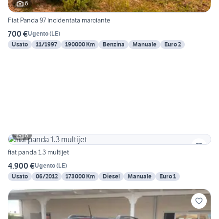
6
Fiat Panda 97 incidentata marciante
700 €
Ugento
(
LE
)
Usato
11/1997
190000 Km
Benzina
Manuale
Euro 2
6
fiat panda 1.3 multijet
4.900 €
Ugento
(
LE
)
Usato
06/2012
173000 Km
Diesel
Manuale
Euro 1