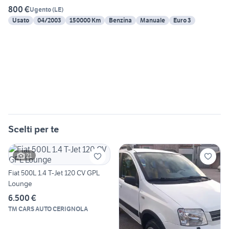
800 €
Ugento
(
LE
)
Usato
04/2003
150000 Km
Benzina
Manuale
Euro 3
Scelti per te
21
Fiat 500L 1.4 T-Jet 120 CV GPL
Lounge
6.500 €
TM CARS AUTO CERIGNOLA