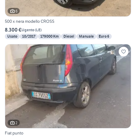
6
500 x nera modello CROSS
8.300 €
Ugento
(
LE
)
Usato
10/2017
179000 Km
Diesel
Manuale
Euro 6
2
Fiat punto