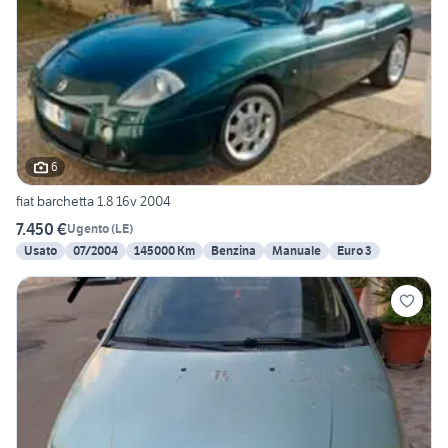
6
fiat barchetta 1.8 16v 2004
7.450 €
Ugento
(
LE
)
Usato
07/2004
145000 Km
Benzina
Manuale
Euro 3