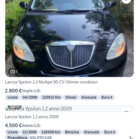
5
Lancia Ypsilon 1.3 Multijet 90 CV-Ottime condizion
2.800 €
Veglie
(
LE
)
Usato
04/2009
219923 Km
Diesel
Manuale
Euro 4
12
Lancia Ypsilon 1.2 anno 2009
4.500 €
Soleto
(
LE
)
Usato
11/2009
118000 Km
Benzina
Manuale
Euro 4
Rivenditore
SOLETO CAR