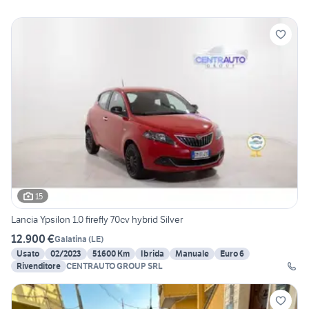
15
Lancia Ypsilon 1.0 firefly 70cv hybrid Silver
12.900 €
Galatina
(
LE
)
Usato
02/2023
51600 Km
Ibrida
Manuale
Euro 6
Rivenditore
CENTRAUTO GROUP SRL