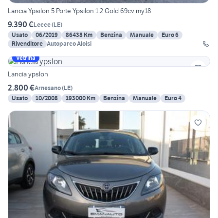
Lancia Ypsilon 5 Porte Ypsilon 1.2 Gold 69cv my18
9.390 €
Lecce
(
LE
)
Usato
06/2019
86438 Km
Benzina
Manuale
Euro 6
Rivenditore
Autoparco Aloisi
Vetrina
Lancia ypslon
2.800 €
Arnesano
(
LE
)
Usato
10/2008
193000 Km
Benzina
Manuale
Euro 4