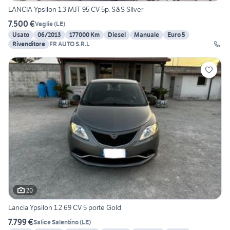
LANCIA Ypsilon 1.3 MJT 95 CV 5p. S&S Silver
7.500 €
Veglie
(
LE
)
Usato
06/2013
177000 Km
Diesel
Manuale
Euro 5
Rivenditore
FR AUTO S.R.L
20
Lancia Ypsilon 1.2 69 CV 5 porte Gold
7.799 €
Salice Salentino
(
LE
)