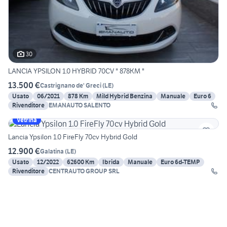
30
LANCIA YPSILON 1.0 HYBRID 70CV " 878KM "
13.500 €
Castrignano de' Greci
(
LE
)
Usato
06/2021
878 Km
Mild Hybrid Benzina
Manuale
Euro 6
Rivenditore
EMANAUTO SALENTO
Vetrina
Lancia Ypsilon 1.0 FireFly 70cv Hybrid Gold
12.900 €
Galatina
(
LE
)
Usato
12/2022
62600 Km
Ibrida
Manuale
Euro 6d-TEMP
Rivenditore
CENTRAUTO GROUP SRL