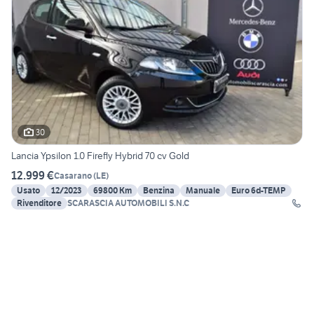
30
Lancia Ypsilon 1.0 Firefly Hybrid 70 cv Gold
12.999 €
Casarano
(
LE
)
Usato
12/2023
69800 Km
Benzina
Manuale
Euro 6d-TEMP
Rivenditore
SCARASCIA AUTOMOBILI S.N.C