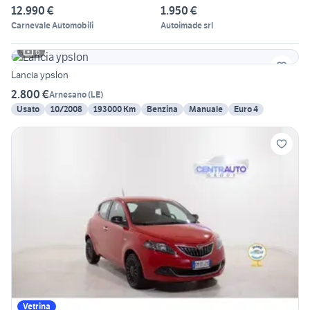
12.990 €
1.950 €
Carnevale Automobili
Autoimade srl
6
Lancia ypslon
2.800 €
Arnesano
(
LE
)
Usato
10/2008
193000 Km
Benzina
Manuale
Euro 4
Vetrina