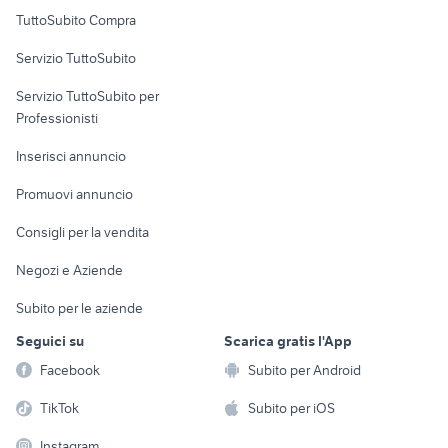
Uffici e Locali
TuttoSubito Compra
commerciali
Servizio TuttoSubito
elettronica
per la casa e la
sports e hobby
Servizio TuttoSubito per
persona
Informatica
Animali
Professionisti
Arredamento e
Console e
Accessori per
Casalinghi
Inserisci annuncio
Videogiochi
animali
Elettrodomestici
Promuovi annuncio
Audio/Video
Musica e Film
Giardino e Fai da te
Consigli per la vendita
Fotografia
Libri e Riviste
Abbigliamento e
Negozi e Aziende
Telefonia
Strumenti Musicali
Accessori
Subito per le aziende
Sports
Tutto per i bambini
Seguici su
Scarica gratis l'App
Biciclette
Facebook
Subito per Android
Collezionismo
TikTok
Subito per iOS
Instagram