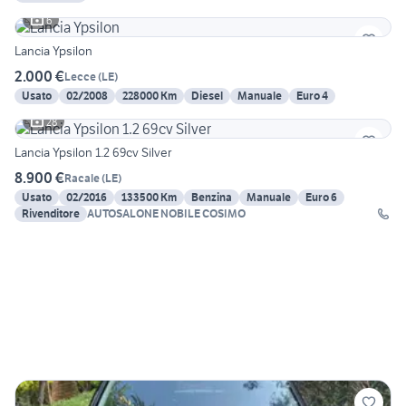
6
Lancia Ypsilon
2.000 €
Lecce
(
LE
)
Usato
02/2008
228000 Km
Diesel
Manuale
Euro 4
28
Lancia Ypsilon 1.2 69cv Silver
8.900 €
Racale
(
LE
)
Usato
02/2016
133500 Km
Benzina
Manuale
Euro 6
Rivenditore
AUTOSALONE NOBILE COSIMO