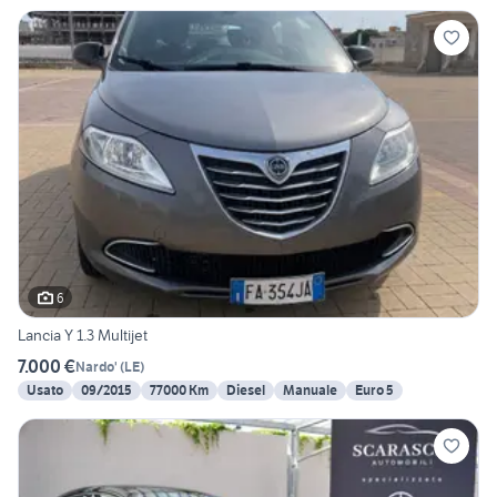
6
Lancia Y 1.3 Multijet
7.000 €
Nardo'
(
LE
)
Usato
09/2015
77000 Km
Diesel
Manuale
Euro 5