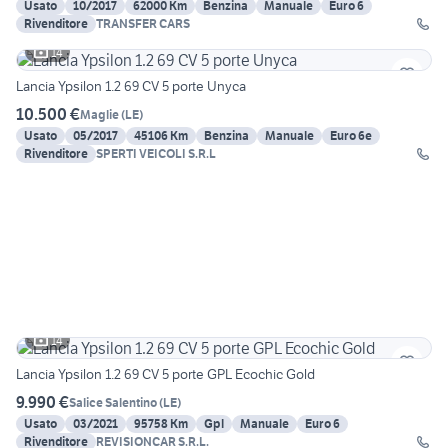
Usato
10/2017
62000 Km
Benzina
Manuale
Euro 6
Rivenditore
TRANSFER CARS
14
Lancia Ypsilon 1.2 69 CV 5 porte Unyca
10.500 €
Maglie
(
LE
)
Usato
05/2017
45106 Km
Benzina
Manuale
Euro 6e
Rivenditore
SPERTI VEICOLI S.R.L
14
Lancia Ypsilon 1.2 69 CV 5 porte GPL Ecochic Gold
9.990 €
Salice Salentino
(
LE
)
Usato
03/2021
95758 Km
Gpl
Manuale
Euro 6
Rivenditore
REVISIONCAR S.R.L.