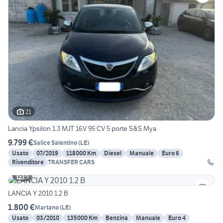
21
Lancia Ypsilon 1.3 MJT 16V 95 CV 5 porte S&S Mya
9.799 €
Salice Salentino
(
LE
)
Usato
07/2019
118000 Km
Diesel
Manuale
Euro 6
Rivenditore
TRANSFER CARS
5
LANCIA Y 2010 1.2 B
1.800 €
Martano
(
LE
)
Usato
03/2010
135000 Km
Benzina
Manuale
Euro 4