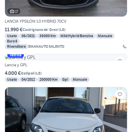
17
LANCIA YPSILON 1.0 HYBRID 70CV
11.990 €
Castrignano de' Greci
(
LE
)
Usato
06/2021
36000 Km
Mild Hybrid Benzina
Manuale
Euro 6
Rivenditore
EMANAUTO SALENTO
Vetrina
Lancia y GPL
4.000 €
Gallipoli
(
LE
)
Usato
04/2012
200000 Km
Gpl
Manuale