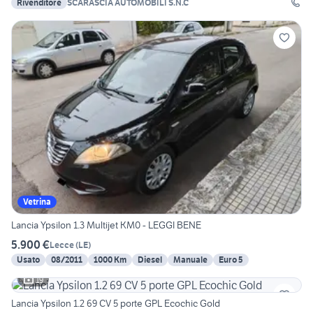
Rivenditore
SCARASCIA AUTOMOBILI S.N.C
Vetrina
Lancia Ypsilon 1.3 Multijet KM0 - LEGGI BENE
5.900 €
Lecce
(
LE
)
Usato
08/2011
1000 Km
Diesel
Manuale
Euro 5
19
Lancia Ypsilon 1.2 69 CV 5 porte GPL Ecochic Gold