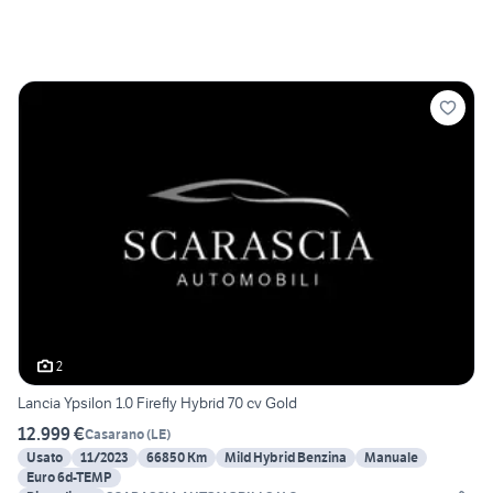
2
Lancia Ypsilon 1.0 Firefly Hybrid 70 cv Gold
12.999 €
Casarano
(
LE
)
Usato
11/2023
66850 Km
Mild Hybrid Benzina
Manuale
Euro 6d-TEMP