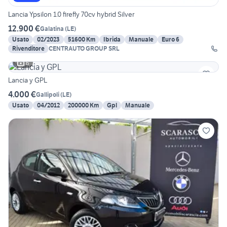
Lancia Ypsilon 1.0 firefly 70cv hybrid Silver
12.900 €
Galatina
(
LE
)
Usato
02/2023
51600 Km
Ibrida
Manuale
Euro 6
Rivenditore
CENTRAUTO GROUP SRL
6
Lancia y GPL
4.000 €
Gallipoli
(
LE
)
Usato
04/2012
200000 Km
Gpl
Manuale