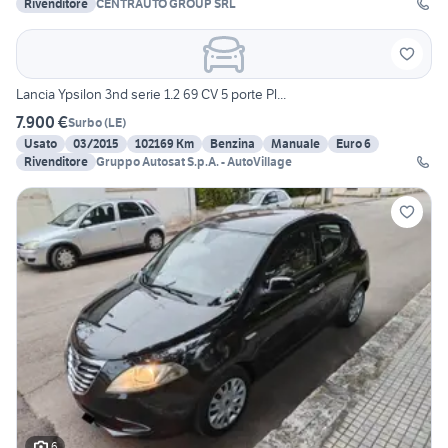
Rivenditore
CENTRAUTO GROUP SRL
Lancia Ypsilon 3nd serie 1.2 69 CV 5 porte Pl...
7.900 €
Surbo
(
LE
)
Usato
03/2015
102169 Km
Benzina
Manuale
Euro 6
Rivenditore
Gruppo Autosat S.p.A. - AutoVillage
6