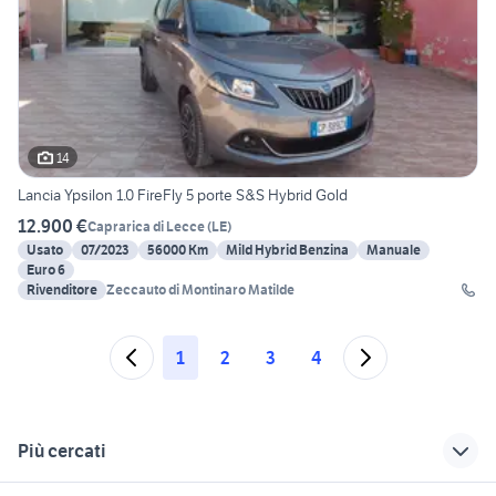
14
Lancia Ypsilon 1.0 FireFly 5 porte S&S Hybrid Gold
12.900 €
Caprarica di Lecce
(
LE
)
Usato
07/2023
56000 Km
Mild Hybrid Benzina
Manuale
Euro 6
Rivenditore
Zeccauto di Montinaro Matilde
1
2
3
4
Più cercati