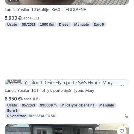
Lancia Ypsilon 1.3 Multijet KM0 - LEGGI BENE
5.900 €
Lecce
(
LE
)
Usato
08/2011
1000 Km
Diesel
Manuale
Euro 5
14
Lancia Ypsilon 1.0 FireFly 5 porte S&S Hybrid Mary
8.950 €
Nardo'
(
LE
)
Usato
05/2021
99000 Km
Mild Hybrid Benzina
Manuale
Euro 6
Rivenditore
BIESSEAUTO SRL