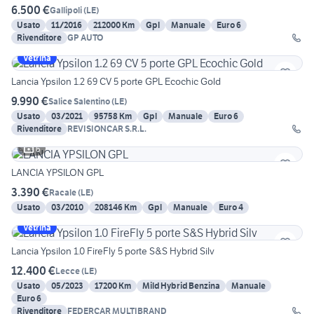
6.500 €
Gallipoli
(
LE
)
Usato
11/2016
212000 Km
Gpl
Manuale
Euro 6
Rivenditore
GP AUTO
Vetrina
Lancia Ypsilon 1.2 69 CV 5 porte GPL Ecochic Gold
9.990 €
Salice Salentino
(
LE
)
Usato
03/2021
95758 Km
Gpl
Manuale
Euro 6
Rivenditore
REVISIONCAR S.R.L.
6
LANCIA YPSILON GPL
3.390 €
Racale
(
LE
)
Usato
03/2010
208146 Km
Gpl
Manuale
Euro 4
Vetrina
Lancia Ypsilon 1.0 FireFly 5 porte S&S Hybrid Silv
12.400 €
Lecce
(
LE
)
Usato
05/2023
17200 Km
Mild Hybrid Benzina
Manuale
Euro 6
Rivenditore
FEDERCAR MULTIBRAND