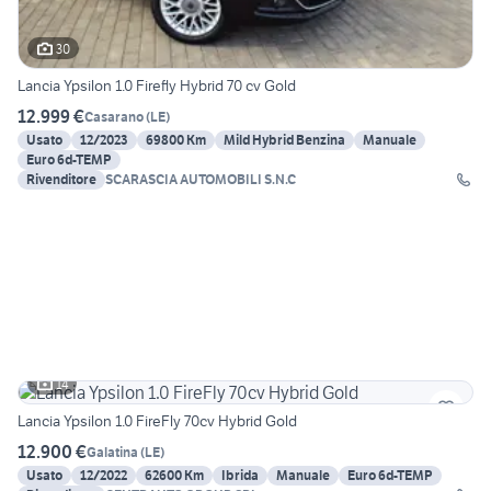
30
Lancia Ypsilon 1.0 Firefly Hybrid 70 cv Gold
12.999 €
Casarano
(
LE
)
Usato
12/2023
69800 Km
Mild Hybrid Benzina
Manuale
Euro 6d-TEMP
Rivenditore
SCARASCIA AUTOMOBILI S.N.C
14
Lancia Ypsilon 1.0 FireFly 70cv Hybrid Gold
12.900 €
Galatina
(
LE
)
Usato
12/2022
62600 Km
Ibrida
Manuale
Euro 6d-TEMP