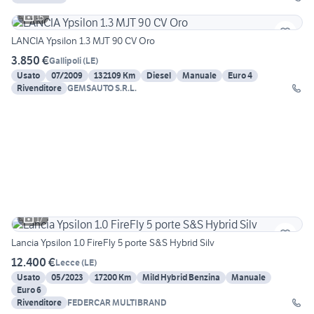
15
LANCIA Ypsilon 1.3 MJT 90 CV Oro
3.850 €
Gallipoli
(
LE
)
Usato
07/2009
132109 Km
Diesel
Manuale
Euro 4
Rivenditore
GEMSAUTO S.R.L.
17
Lancia Ypsilon 1.0 FireFly 5 porte S&S Hybrid Silv
12.400 €
Lecce
(
LE
)
Usato
05/2023
17200 Km
Mild Hybrid Benzina
Manuale
Euro 6
Rivenditore
FEDERCAR MULTIBRAND