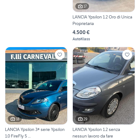
17
LANCIA Ypsilon 1.2 Oro di Unica
Proprietaria
4.500 €
AutoKlass
18
29
LANCIA Ypsilon 3ª serie Ypsilon
LANCIA Ypsilon 1.2 senza
1.0 FireFly 5 ...
nessun lavoro da fare