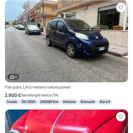
6
Fiat qubo 1,4cc metano natura power
3.900 €
San Giorgio Ionico
(
TA
)
Usato
03/2010
245000 Km
Metano
Manuale
Euro 5