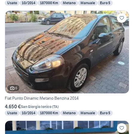
Usato
10/2014
187000 Km
Metano
Manuale
Euro 5
6
Fiat Punto Dinamic Metano Benzina 2014
4.650 €
San Giorgio Ionico
(
TA
)
Usato
10/2014
187000 Km
Metano
Manuale
Euro 5