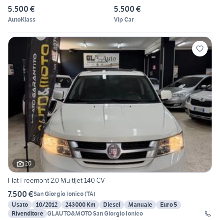
5.500 €
5.500 €
AutoKlass
Vip Car
20
Fiat Freemont 2.0 Multijet 140 CV
7.500 €
San Giorgio Ionico
(
TA
)
Usato
10/2012
243000 Km
Diesel
Manuale
Euro 5
Rivenditore
GLAUTO&MOTO San Giorgio Ionico