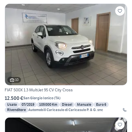
10
FIAT 500X 1.3 MultiJet 95 CV City Cross
12.500 €
San Giorgio Ionico
(
TA
)
Usato
07/2019
105000 Km
Diesel
Manuale
Euro 6
Rivenditore
Automobili Caricasulo di Caricasulo P. & G. snc