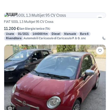
10
FIAT 500L 1.3 Multijet 95 CV Cross
11.200 €
San Giorgio Ionico
(
TA
)
Usato
01/2021
144000 Km
Diesel
Manuale
Euro 6
Rivenditore
Automobili Caricasulo di Caricasulo P. & G. snc
6