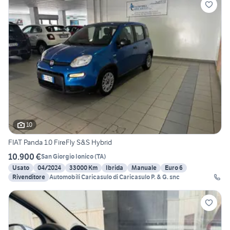
10
FIAT Panda 1.0 FireFly S&S Hybrid
10.900 €
San Giorgio Ionico
(
TA
)
Usato
04/2024
33000 Km
Ibrida
Manuale
Euro 6
Rivenditore
Automobili Caricasulo di Caricasulo P. & G. snc