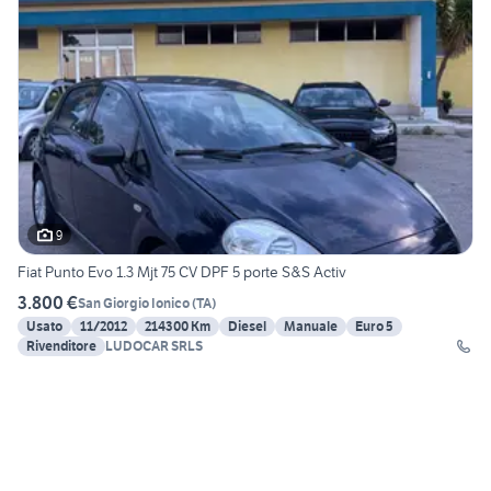
9
Fiat Punto Evo 1.3 Mjt 75 CV DPF 5 porte S&S Activ
3.800 €
San Giorgio Ionico
(
TA
)
Usato
11/2012
214300 Km
Diesel
Manuale
Euro 5
Rivenditore
LUDOCAR SRLS