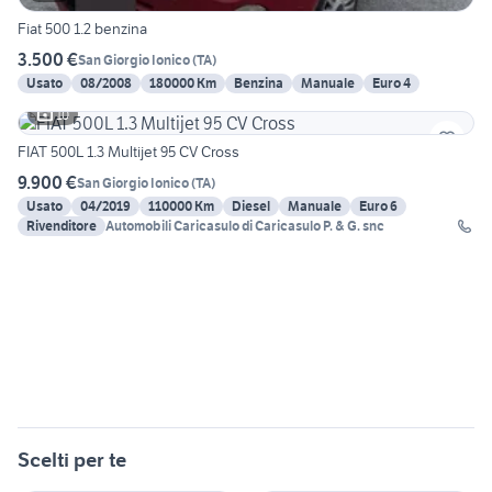
Fiat 500 1.2 benzina
3.500 €
San Giorgio Ionico
(
TA
)
Usato
08/2008
180000 Km
Benzina
Manuale
Euro 4
10
FIAT 500L 1.3 Multijet 95 CV Cross
9.900 €
San Giorgio Ionico
(
TA
)
Usato
04/2019
110000 Km
Diesel
Manuale
Euro 6
Rivenditore
Automobili Caricasulo di Caricasulo P. & G. snc
Scelti per te