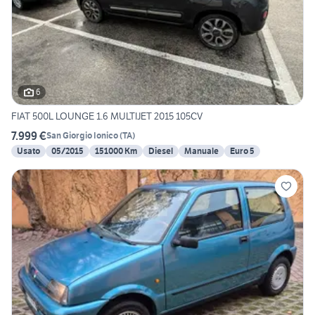
6
FIAT 500L LOUNGE 1.6 MULTIJET 2015 105CV
7.999 €
San Giorgio Ionico
(
TA
)
Usato
05/2015
151000 Km
Diesel
Manuale
Euro 5