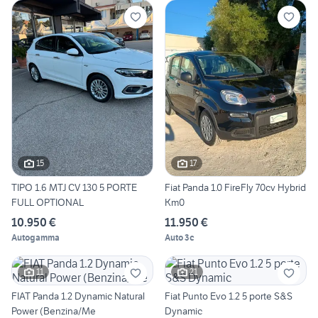
15
17
TIPO 1.6 MTJ CV 130 5 PORTE
Fiat Panda 1.0 FireFly 70cv Hybrid
FULL OPTIONAL
Km0
10.950 €
11.950 €
Autogamma
Auto 3c
11
21
FIAT Panda 1.2 Dynamic Natural
Fiat Punto Evo 1.2 5 porte S&S
Power (Benzina/Me
Dynamic