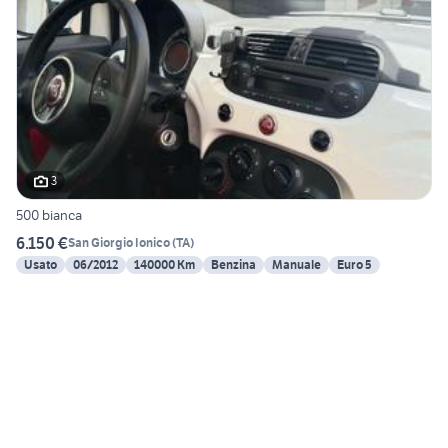
3
500 bianca
6.150 €
San Giorgio Ionico
(
TA
)
Usato
06/2012
140000 Km
Benzina
Manuale
Euro 5