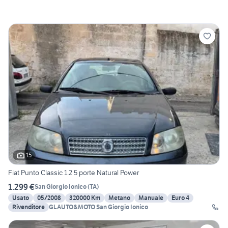
15
Fiat Punto Classic 1.2 5 porte Natural Power
1.299 €
San Giorgio Ionico
(
TA
)
Usato
05/2008
320000 Km
Metano
Manuale
Euro 4
Rivenditore
GLAUTO&MOTO San Giorgio Ionico