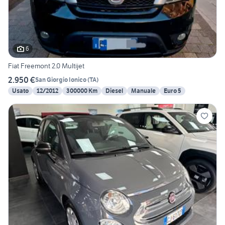
6
Fiat Freemont 2.0 Multijet
2.950 €
San Giorgio Ionico
(
TA
)
Usato
12/2012
300000 Km
Diesel
Manuale
Euro 5