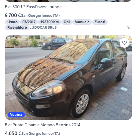
Fiat 500 1.2 EasyPower Lounge
9.700 €
San Giorgio Ionico
(
TA
)
Usato
07/2017
198700 Km
Gpl
Manuale
Euro 6
Rivenditore
LUDOCAR SRLS
Vetrina
Fiat Punto Dinamic Metano Benzina 2014
4.650 €
San Giorgio Ionico
(
TA
)