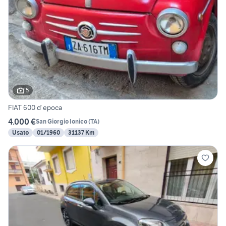
5
FIAT 600 ď epoca
4.000 €
San Giorgio Ionico
(
TA
)
Usato
01/1960
31137 Km