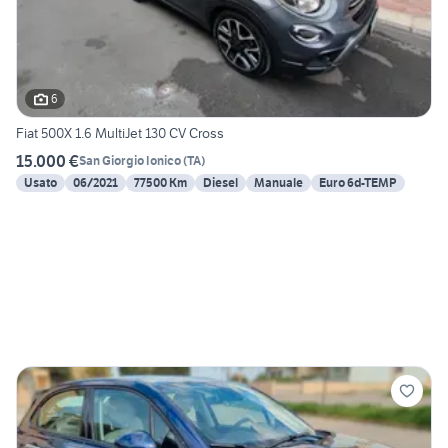
6
Fiat 500X 1.6 MultiJet 130 CV Cross
15.000 €
San Giorgio Ionico
(
TA
)
Usato
06/2021
77500 Km
Diesel
Manuale
Euro 6d-TEMP