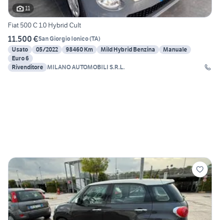
11
Fiat 500 C 1.0 Hybrid Cult
11.500 €
San Giorgio Ionico
(
TA
)
Usato
05/2022
98460 Km
Mild Hybrid Benzina
Manuale
Euro 6
Rivenditore
MILANO AUTOMOBILI S.R.L.