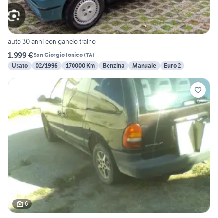
auto 30 anni con gancio traino
1.999 €
San Giorgio Ionico
(
TA
)
Usato
02/1996
170000 Km
Benzina
Manuale
Euro 2
6