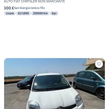
AUTO FIAT CHRYSLER NON MARCIANTE
300 €
San Giorgio Ionico
(
TA
)
Usato
02/1998
200000 Km
Gpl