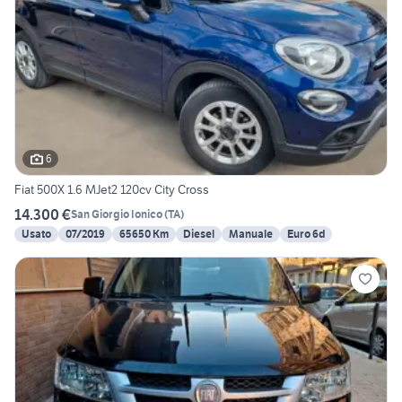
6
Fiat 500X 1.6 MJet2 120cv City Cross
14.300 €
San Giorgio Ionico
(
TA
)
Usato
07/2019
65650 Km
Diesel
Manuale
Euro 6d