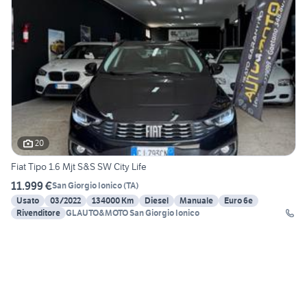
20
Fiat Tipo 1.6 Mjt S&S SW City Life
11.999 €
San Giorgio Ionico
(
TA
)
Usato
03/2022
134000 Km
Diesel
Manuale
Euro 6e
Rivenditore
GLAUTO&MOTO San Giorgio Ionico