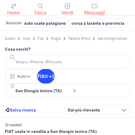
Home
Cerca
Vendi
Messaggi
auto usate palagiano
corsa a taranto e provincia
sc
Ricerche
Subito
Auto
Fiat
Puglia
Taranto (Prov)
San Giorgio Ionico
Cosa cerchi?
Filtri +1
Auto
Salva ricerca
Dal più rilevante
22 risultati
FIAT usata in vendita a San Giorgio Ionico (TA)