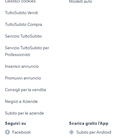
Gestisci cookies
Modelli auto
Case vacanza
TuttoSubito Vendi
Uffici e Locali
TuttoSubito Compra
commerciali
Servizio TuttoSubito
elettronica
per la casa e la
sports e hobby
Servizio TuttoSubito per
persona
Informatica
Animali
Professionisti
Arredamento e
Console e
Accessori per
Casalinghi
Inserisci annuncio
Videogiochi
animali
Elettrodomestici
Promuovi annuncio
Audio/Video
Musica e Film
Giardino e Fai da te
Consigli per la vendita
Fotografia
Libri e Riviste
Abbigliamento e
Negozi e Aziende
Telefonia
Strumenti Musicali
Accessori
Subito per le aziende
Sports
Tutto per i bambini
Seguici su
Scarica gratis l'App
Biciclette
Facebook
Subito per Android