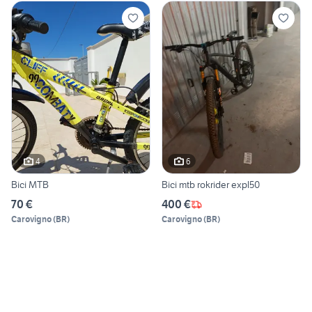
4
6
Bici MTB
Bici mtb rokrider expl50
70 €
400 €
Carovigno
(
BR
)
Carovigno
(
BR
)