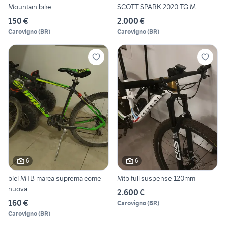
Mountain bike
SCOTT SPARK 2020 TG M
150 €
2.000 €
Carovigno
(
BR
)
Carovigno
(
BR
)
6
6
bici MTB marca suprema come
Mtb full suspense 120mm
nuova
2.600 €
160 €
Carovigno
(
BR
)
Carovigno
(
BR
)