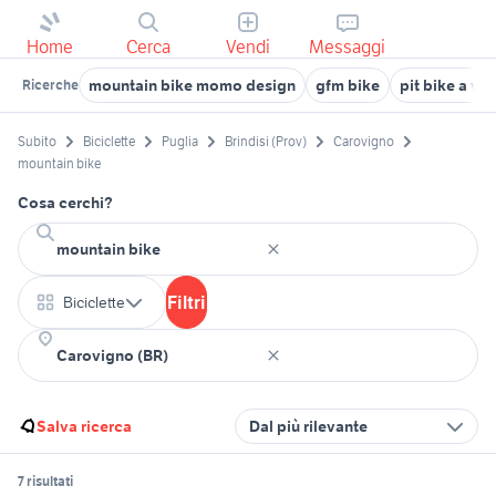
Home
Cerca
Vendi
Messaggi
mountain bike momo design
gfm bike
pit bike a vi
Ricerche
Subito
Biciclette
Puglia
Brindisi (Prov)
Carovigno
mountain bike
Cosa cerchi?
Filtri
Biciclette
Salva ricerca
Dal più rilevante
7 risultati