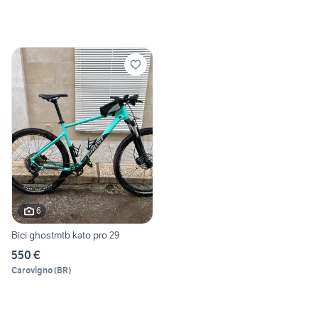
6
Bici ghostmtb kato pro 29
550 €
Carovigno
(
BR
)