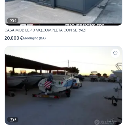
6
CASA MOBILE 40 MQ.COMPLETA CON SERVIZI
20.000 €
Modugno
(
BA
)
6