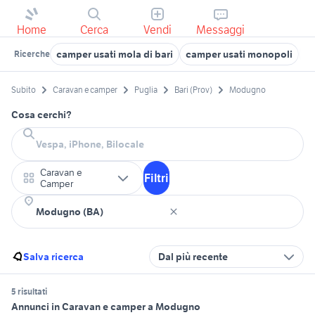
Home
Cerca
Vendi
Messaggi
camper usati mola di bari
camper usati monopoli
ca
Ricerche
Subito
Caravan e camper
Puglia
Bari (Prov)
Modugno
Cosa cerchi?
Caravan e
Filtri
Camper
Salva ricerca
Dal più recente
5 risultati
Annunci in Caravan e camper a Modugno