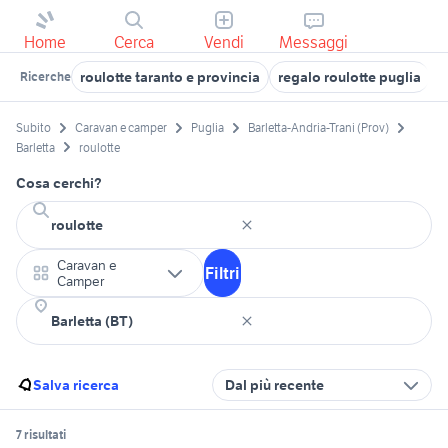
Home
Cerca
Vendi
Messaggi
roulotte taranto e provincia
regalo roulotte puglia
r
Ricerche
Subito
Caravan e camper
Puglia
Barletta-Andria-Trani (Prov)
Barletta
roulotte
Cosa cerchi?
Caravan e
Filtri
Camper
Salva ricerca
Dal più recente
7 risultati