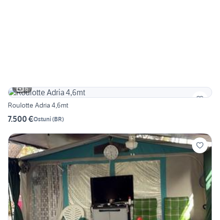
6
Roulotte Adria 4,6mt
7.500 €
Ostuni
(
BR
)