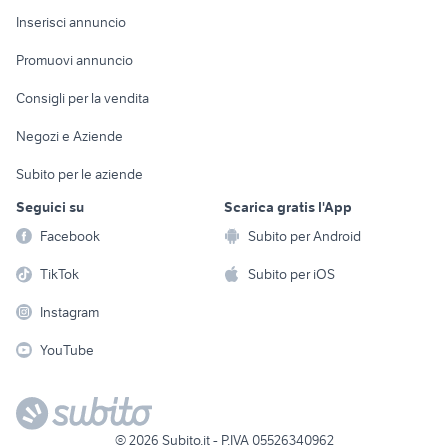
Console e
Accessori per
Casalinghi
Inserisci annuncio
Videogiochi
animali
Elettrodomestici
Promuovi annuncio
Audio/Video
Musica e Film
Giardino e Fai da te
Consigli per la vendita
Fotografia
Libri e Riviste
Abbigliamento e
Negozi e Aziende
Telefonia
Strumenti Musicali
Accessori
Subito per le aziende
Sports
Tutto per i bambini
Seguici su
Scarica gratis l'App
Biciclette
Facebook
Subito per Android
Collezionismo
TikTok
Subito per iOS
Instagram
YouTube
©
2026
Subito.it - P.IVA 05526340962