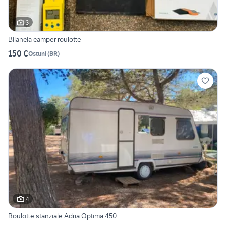
3
Bilancia camper roulotte
150 €
Ostuni
(
BR
)
4
Roulotte stanziale Adria Optima 450