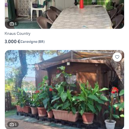
6
Knaus Country
3.000 €
Carovigno
(
BR
)
6