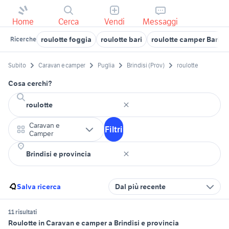
Home
Cerca
Vendi
Messaggi
roulotte foggia
roulotte bari
roulotte camper Bari p
Ricerche
Subito
Caravan e camper
Puglia
Brindisi (Prov)
roulotte
Cosa cerchi?
Caravan e
Filtri
Camper
Salva ricerca
Dal più recente
11 risultati
Roulotte in Caravan e camper a Brindisi e provincia