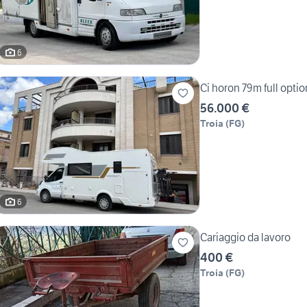
6
Ci horon 79m full opti
56.000 €
Troia
(
FG
)
6
Cariaggio da lavoro
400 €
Troia
(
FG
)