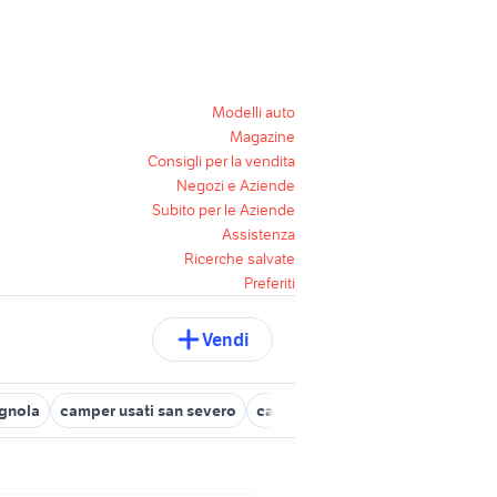
Modelli auto
Magazine
Consigli per la vendita
Negozi e Aziende
Subito per le Aziende
Assistenza
Ricerche salvate
Preferiti
Vendi
ignola
camper usati san severo
camper usati san giovanni roton