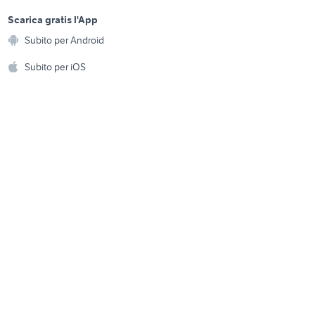
sports e hobby
ow
ruote mtb
a
Scarica gratis l'App
Animali
camper usati umbria
Subito per Android
ento e
Accessori per animali
hi
Subito per iOS
Musica e Film
omestici
Libri e Riviste
e Fai da te
Strumenti Musicali
amento e
ri
Sports
 i bambini
Biciclette
Collezionismo