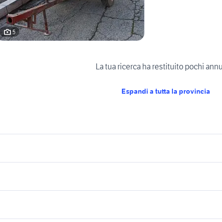
5
La tua ricerca ha restituito pochi ann
Espandi a tutta la provincia
icherche simili
Suggerimenti
amper usati fasano
iveco daily camper Puglia
per
camper usati chioggia
camper miller
amper usati san pietro vernotico
camper usati modugno
amper usati mottola
camper usati latina
camper
camper Mantova
jeep cj 7