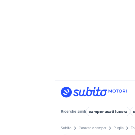
camper usati lucera
Ricerche
simili
Subito
Caravan e camper
Puglia
Fo