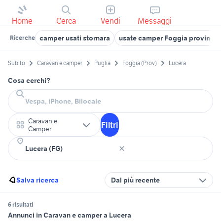
Home
Cerca
Vendi
Messaggi
camper usati stornara
usate camper Foggia provincia
Ricerche
Subito
Caravan e camper
Puglia
Foggia (Prov)
Lucera
Cosa cerchi?
Caravan e
Filtri
Camper
Salva ricerca
Dal più recente
6 risultati
Annunci in Caravan e camper a Lucera