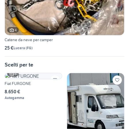
4
Catene da neve per camper
25 €
Lucera
(
FG
)
Scelti per te
6
Fiat FURGONE
8.650 €
Autogamma