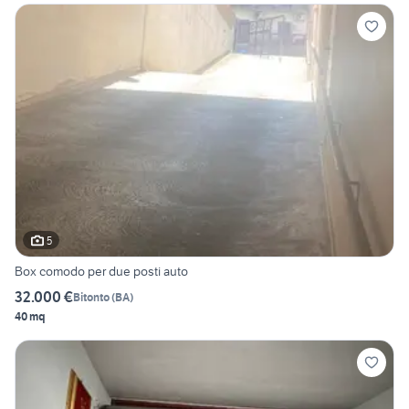
5
Box comodo per due posti auto
32.000 €
Bitonto
(
BA
)
40 mq