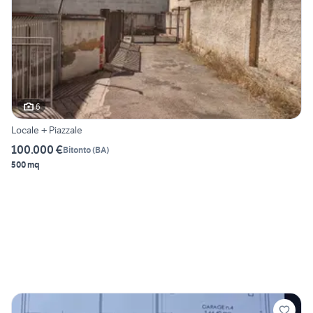
6
Locale + Piazzale
100.000 €
Bitonto
(
BA
)
500 mq