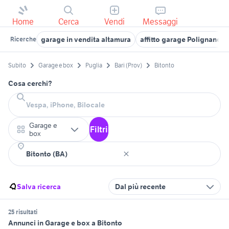
Home
Cerca
Vendi
Messaggi
garage in vendita altamura
affitto garage Polignano a
Ricerche
Subito
Garage e box
Puglia
Bari (Prov)
Bitonto
Cosa cerchi?
Garage e
Filtri
box
Salva ricerca
Dal più recente
25 risultati
Annunci in Garage e box a Bitonto