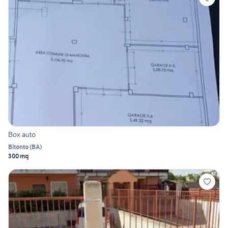
Box auto
Bitonto
(
BA
)
300 mq