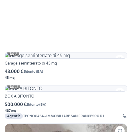
3
Garage seminterrato di 45 mq
48.000 €
Bitonto
(
BA
)
45 mq
11
BOX A BITONTO
500.000 €
Bitonto
(
BA
)
467 mq
Agenzia
TECNOCASA - IMMOBILIARE SAN FRANCESCO D.I.