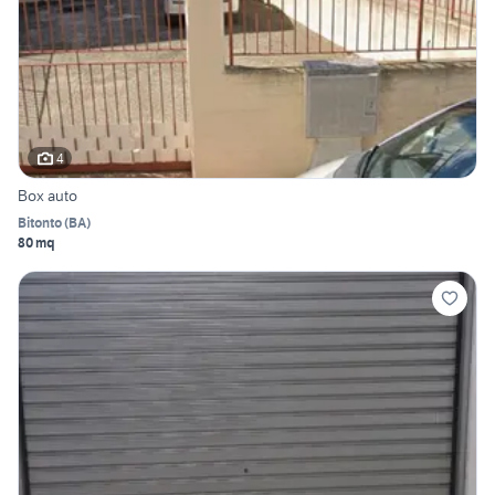
4
Box auto
Bitonto
(
BA
)
80 mq