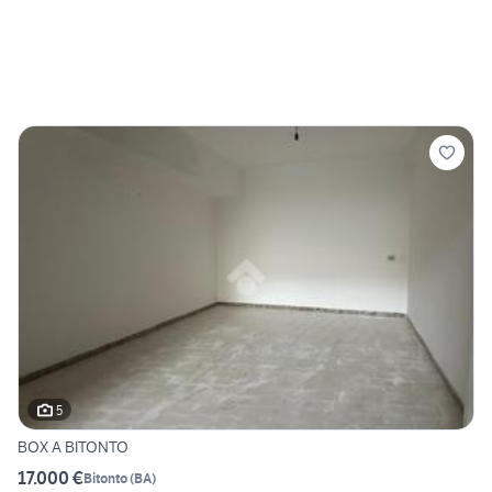
5
BOX A BITONTO
17.000 €
Bitonto
(
BA
)