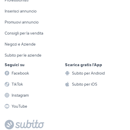
Professionisti
Arredamento e
Console e
Accessori per
Casalinghi
Inserisci annuncio
Videogiochi
animali
Elettrodomestici
Promuovi annuncio
Audio/Video
Musica e Film
Giardino e Fai da te
Consigli per la vendita
Fotografia
Libri e Riviste
Abbigliamento e
Negozi e Aziende
Telefonia
Strumenti Musicali
Accessori
Subito per le aziende
Sports
Tutto per i bambini
Seguici su
Scarica gratis l'App
Biciclette
Facebook
Subito per Android
Collezionismo
TikTok
Subito per iOS
Instagram
YouTube