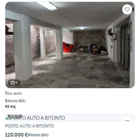
6
Box auto
Bitonto
(
BA
)
65 mq
10
POSTO AUTO A BITONTO
120.000 €
Bitonto
(
BA
)