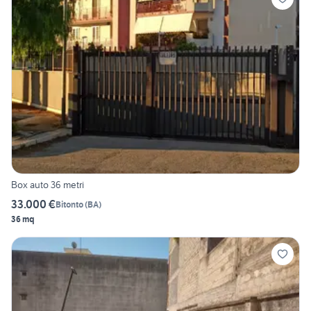
Box auto 36 metri
33.000 €
Bitonto
(
BA
)
36 mq