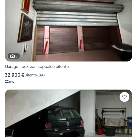
5
Garage - box con soppalco bitonto
32.900 €
Bitonto
(
BA
)
22 mq