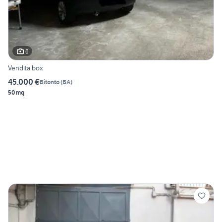
6
Vendita box
45.000 €
Bitonto
(
BA
)
50 mq