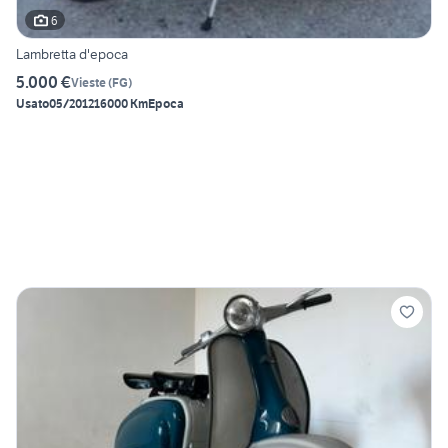
6
Lambretta d'epoca
5.000 €
Vieste
(
FG
)
Usato
05/2012
16000 Km
Epoca