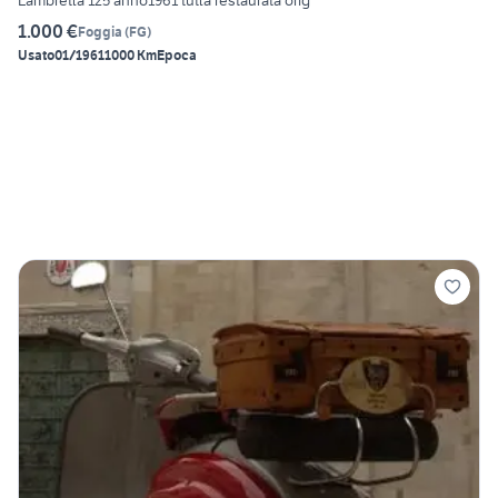
Lambretta 125 anno1961 tutta restaurata orig
1.000 €
Foggia
(
FG
)
Usato
01/1961
1000 Km
Epoca