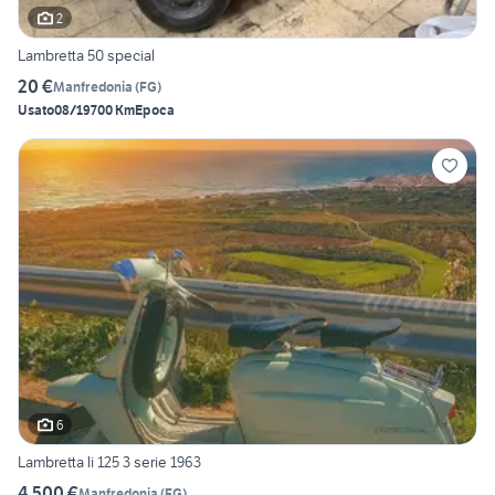
2
Lambretta 50 special
20 €
Manfredonia
(
FG
)
Usato
08/1970
0 Km
Epoca
6
Lambretta li 125 3 serie 1963
4.500 €
Manfredonia
(
FG
)