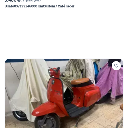
3.400 €
Carpino
(
FG
)
Usato
03/1992
46000 Km
Custom / Café racer