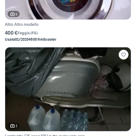
6
Altro Altro modello
400 €
Foggia
(
FG
)
Usato
01/2020
4500 Km
Scooter
3