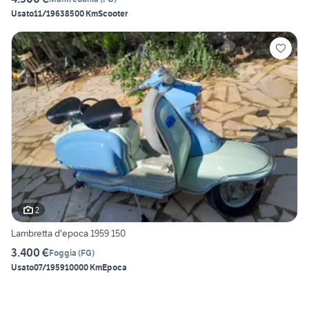
Usato
11/1963
8500 Km
Scooter
2
Lambretta d'epoca 1959 150
3.400 €
Foggia
(
FG
)
Usato
07/1959
10000 Km
Epoca