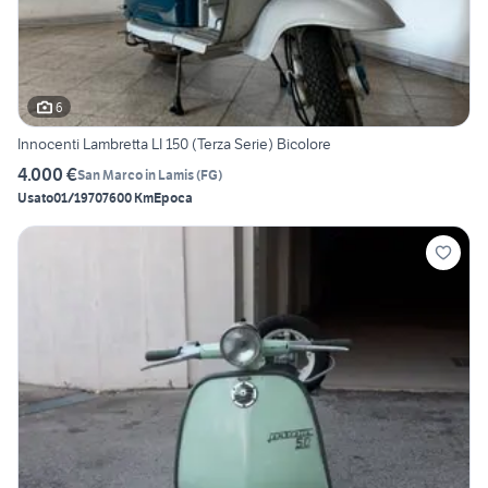
6
Innocenti Lambretta LI 150 (Terza Serie) Bicolore
4.000 €
San Marco in Lamis
(
FG
)
Usato
01/1970
7600 Km
Epoca