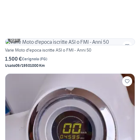
6
Varie Moto d'epoca iscritte ASI o FMI - Anni 50
1.500 €
Cerignola
(
FG
)
Usato
09/1950
1000 Km