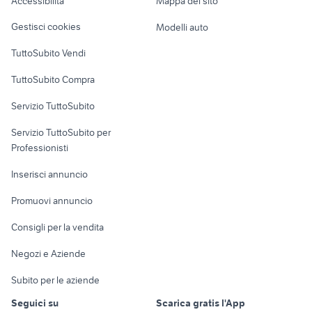
Accessibilità
Mappa del sito
Loft, mansarde e
Veicoli commerciali
altro
Gestisci cookies
Modelli auto
Case vacanza
TuttoSubito Vendi
Uffici e Locali
TuttoSubito Compra
commerciali
Servizio TuttoSubito
elettronica
per la casa e la
sports e hobby
Servizio TuttoSubito per
persona
Informatica
Animali
Professionisti
Arredamento e
Console e
Accessori per
Casalinghi
Inserisci annuncio
Videogiochi
animali
Elettrodomestici
Promuovi annuncio
Audio/Video
Musica e Film
Giardino e Fai da te
Consigli per la vendita
Fotografia
Libri e Riviste
Abbigliamento e
Negozi e Aziende
Telefonia
Strumenti Musicali
Accessori
Subito per le aziende
Sports
Tutto per i bambini
Seguici su
Scarica gratis l'App