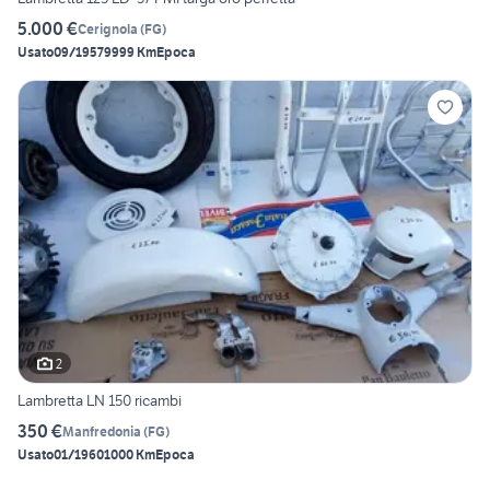
5.000 €
Cerignola
(
FG
)
Usato
09/1957
9999 Km
Epoca
2
Lambretta LN 150 ricambi
350 €
Manfredonia
(
FG
)
Usato
01/1960
1000 Km
Epoca