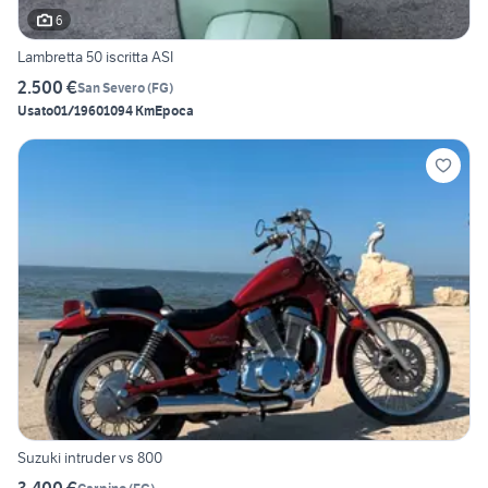
6
Lambretta 50 iscritta ASI
2.500 €
San Severo
(
FG
)
Usato
01/1960
1094 Km
Epoca
Suzuki intruder vs 800