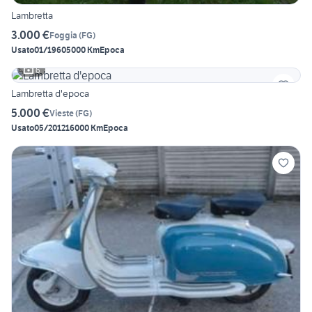
Lambretta
3.000 €
Foggia
(
FG
)
Usato
01/1960
5000 Km
Epoca
6
Lambretta d'epoca
5.000 €
Vieste
(
FG
)
Usato
05/2012
16000 Km
Epoca