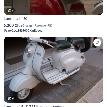
6
Lambretta LI 150
5.000 €
San Giovanni Rotondo
(
FG
)
Usato
01/1961
5000 Km
Epoca
6
Lambretta 125 LD '57 FMI targa oro perfetta