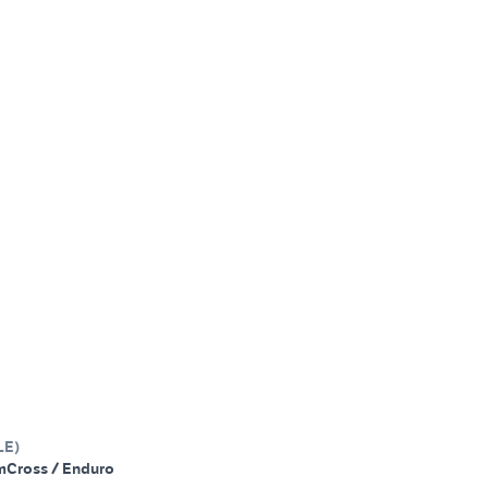
LE
)
m
Cross / Enduro