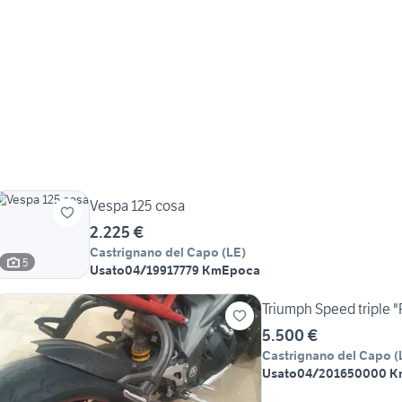
Vespa 125 cosa
2.225 €
Castrignano del Capo
(
LE
)
5
Usato
04/1991
7779 Km
Epoca
Triumph Speed triple "
5.500 €
Castrignano del Capo
(
Usato
04/2016
50000 K