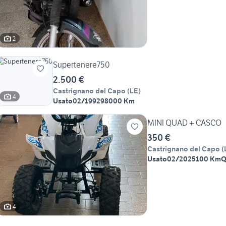
2
Supertenere750
2.500 €
Castrignano del Capo
(
LE
)
4
Usato
02/1992
98000 Km
MINI QUAD + CASCO
350 €
Castrignano del Capo
(
Usato
02/2025
100 Km
Q
4