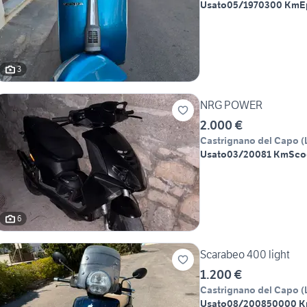
Usato
05/1970
300 Km
E
3
NRG POWER
2.000 €
Castrignano del Capo
(
Usato
03/2008
1 Km
Sco
6
Scarabeo 400 light
1.200 €
Castrignano del Capo
(
Usato
08/2008
50000 