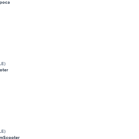
poca
LE
)
oter
LE
)
Km
Scooter