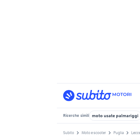
moto usate palmariggi
Ricerche
simili
Subito
Moto e scooter
Puglia
Lecce