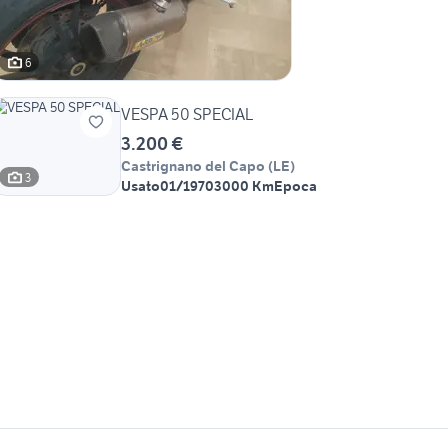
6
VESPA 50 SPECIAL
3.200 €
Castrignano del Capo
(
LE
)
3
Usato
01/1970
3000 Km
Epoca