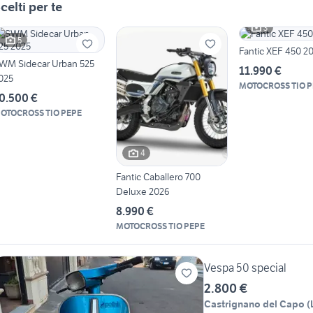
celti per te
3
5
Fantic XEF 450 2
WM Sidecar Urban 525
11.990 €
025
MOTOCROSS TIO P
0.500 €
OTOCROSS TIO PEPE
4
Fantic Caballero 700
Deluxe 2026
8.990 €
MOTOCROSS TIO PEPE
Vespa 50 special
2.800 €
Castrignano del Capo
(