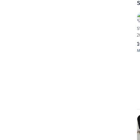
S
S
2
1
M