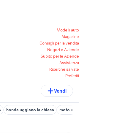
Modelli auto
Magazine
Consigli per la vendita
Negozi e Aziende
Subito per le Aziende
Assistenza
Ricerche salvate
Preferiti
Vendi
o
honda uggiano la chiesa
moto usate cutrofiano
moto usate 