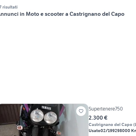
7 risultati
nnunci in Moto e scooter a Castrignano del Capo
Supertenere750
2.300 €
Castrignano del Capo
(
Usato
02/1992
98000 K