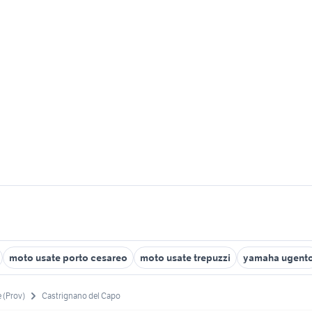
moto usate porto cesareo
moto usate trepuzzi
yamaha ugent
 (Prov)
Castrignano del Capo