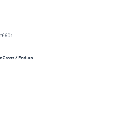
t660r
m
Cross / Enduro