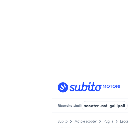
scooter usati gallipoli
Ricerche
simili
Subito
Moto e scooter
Puglia
Lecce