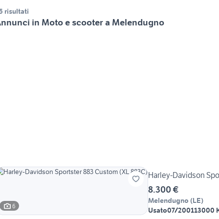
5 risultati
nnunci in Moto e scooter a Melendugno
Harley-Davidson Spo
8.300 €
Melendugno
(
LE
)
6
Usato
07/2001
13000 