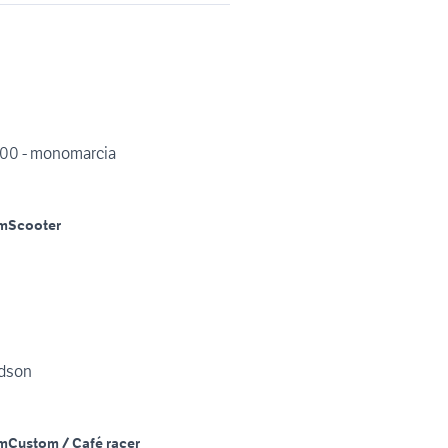
000 - monomarcia
m
Scooter
idson
m
Custom / Café racer