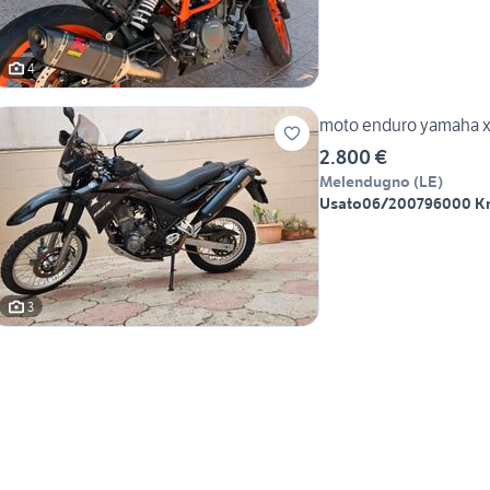
4
moto enduro yamaha x
2.800 €
Melendugno
(
LE
)
Usato
06/2007
96000 K
3