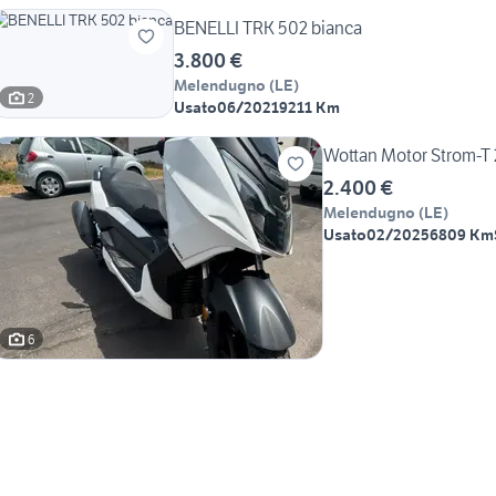
BENELLI TRK 502 bianca
3.800 €
Melendugno
(
LE
)
2
Usato
06/2021
9211 Km
Wottan Motor Strom-T
2.400 €
Melendugno
(
LE
)
Usato
02/2025
6809 Km
6