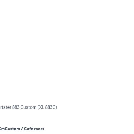
rtster 883 Custom (XL 883C)
Km
Custom / Café racer