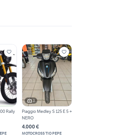
3
500 Rally
Piaggio Medley S 125 E 5 +
NERO
4.000 €
EPE
MOTOCROSS TIO PEPE