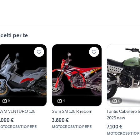
celti per te
5
4
3
WM VENTURO 125
Swm SM 125 R reborn
Fantic Caballero 
2025 new
.090 €
3.890 €
7.100 €
OTOCROSS TIO PEPE
MOTOCROSS TIO PEPE
MOTOCROSS TIO P