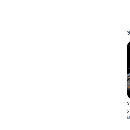
S
S
3
M