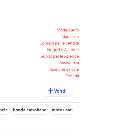
Modelli auto
Magazine
Consigli per la vendita
Negozi e Aziende
Subito per le Aziende
Assistenza
Ricerche salvate
Preferiti
Vendi
ncia
honda cutrofiano
moto usate secli
piaggio ciao moto Lec