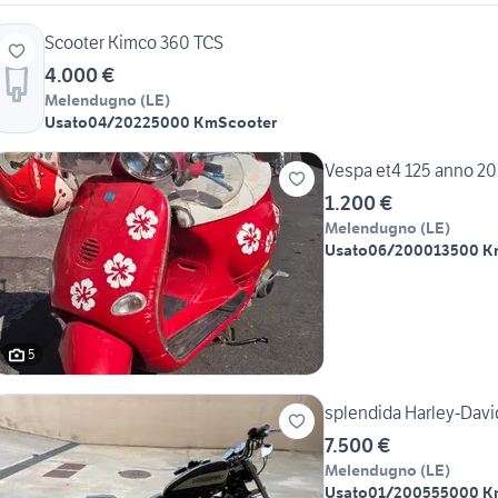
Scooter Kimco 360 TCS
4.000 €
Melendugno
(
LE
)
Usato
04/2022
5000 Km
Scooter
Vespa et4 125 anno 2
1.200 €
Melendugno
(
LE
)
Usato
06/2000
13500 K
5
splendida Harley-Dav
7.500 €
Melendugno
(
LE
)
Usato
01/2005
55000 K