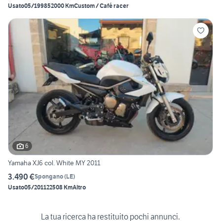
Usato
05/1998
52000 Km
Custom / Café racer
6
Yamaha XJ6 col. White MY 2011
3.490 €
Spongano
(
LE
)
Usato
05/2011
22508 Km
Altro
La tua ricerca ha restituito pochi annunci.