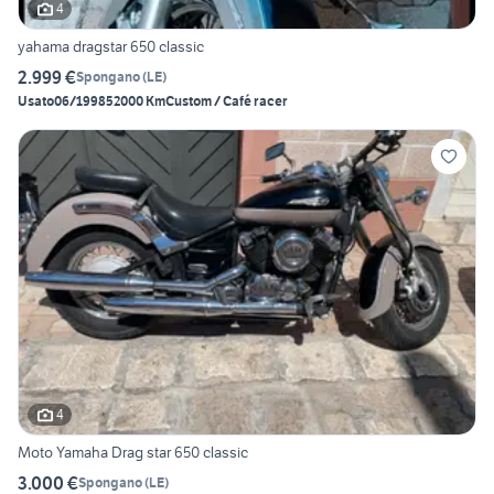
4
yahama dragstar 650 classic
2.999 €
Spongano
(
LE
)
Usato
06/1998
52000 Km
Custom / Café racer
4
Moto Yamaha Drag star 650 classic
3.000 €
Spongano
(
LE
)