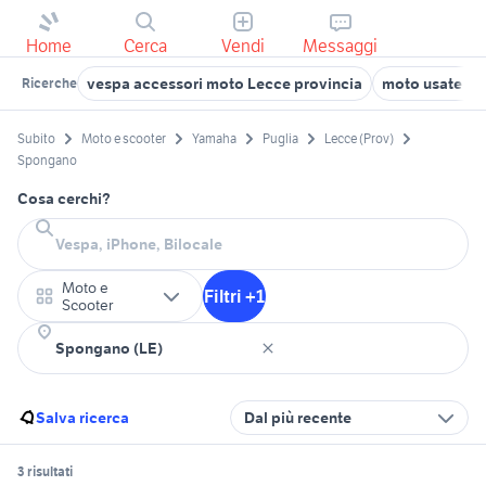
Home
Cerca
Vendi
Messaggi
vespa accessori moto Lecce provincia
moto usate ra
Ricerche
Subito
Moto e scooter
Yamaha
Puglia
Lecce (Prov)
Spongano
Cosa cerchi?
Moto e
Filtri +1
Scooter
Salva ricerca
Dal più recente
3 risultati