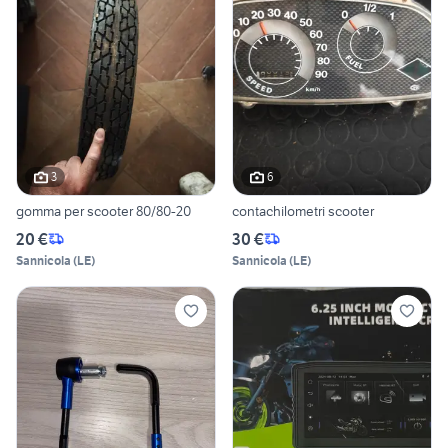
3
6
gomma per scooter 80/80-20
contachilometri scooter
20 €
30 €
Sannicola
(
LE
)
Sannicola
(
LE
)