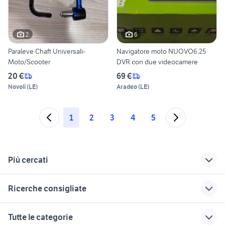
2
6
Paraleve Chaft Universali-
Navigatore moto NUOVO6.25
Moto/Scooter
DVR con due videocamere
20 €
69 €
Novoli
(
LE
)
Aradeo
(
LE
)
1
2
3
4
5
Più cercati
Correlati
Richerche simili
Suggerimenti
Ricerche consigliate
moto usate scooter
scooter bmw
scooter 50 usati pisa
trento e provincia
elettrico
yamaha yzf r125
moto BMW R 1150 R
yamaha x-max 400
Tutte le categorie
scooter usati varese
regalo scooter
vespa 90 ss
ducati 1098 usata
suzuki gsx s 750