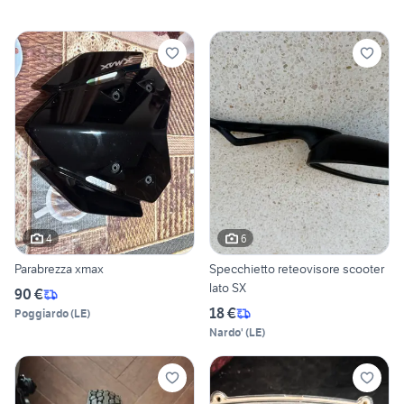
4
6
Parabrezza xmax
Specchietto reteovisore scooter
lato SX
90 €
18 €
Poggiardo
(
LE
)
Nardo'
(
LE
)