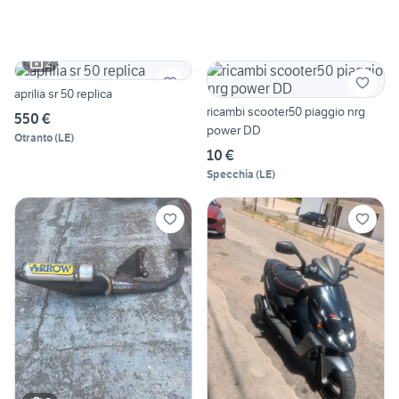
2
aprilia sr 50 replica
ricambi scooter50 piaggio nrg
550 €
power DD
Otranto
(
LE
)
10 €
Specchia
(
LE
)