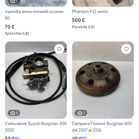
5
marmitta arrow minarelli scooter
Phantom F12 cento
50
500 €
70 €
Parabita
(
LE
)
Specchia
(
LE
)
3
3
Carburatore Suzuki Burgman 400
Campana Frizione Burgman 400
2001
dal 2007 al 2016.
50 €
40 €