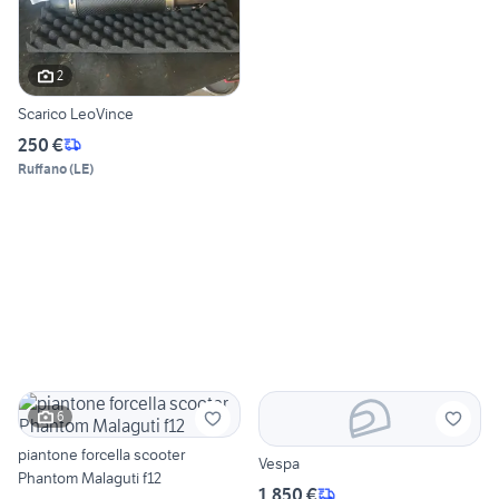
2
Scarico LeoVince
250 €
Ruffano
(
LE
)
6
piantone forcella scooter
Vespa
Phantom Malaguti f12
1.850 €