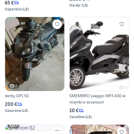
65 €
Nardo'
(
LE
)
Copertino
(
LE
)
2
derby GP1 50
SMEMBRO piaggio MP3 400 ie
ricambi e accessori
200 €
10 €
Casarano
(
LE
)
Cavallino
(
LE
)
3