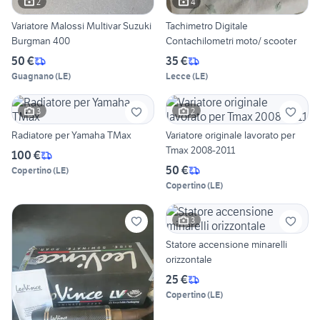
2
4
Variatore Malossi Multivar Suzuki
Tachimetro Digitale
Burgman 400
Contachilometri moto/ scooter
50 €
35 €
Guagnano
(
LE
)
Lecce
(
LE
)
3
2
Radiatore per Yamaha TMax
Variatore originale lavorato per
Tmax 2008-2011
100 €
50 €
Copertino
(
LE
)
Copertino
(
LE
)
3
Statore accensione minarelli
orizzontale
25 €
Copertino
(
LE
)