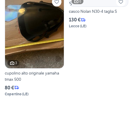
6
casco Nolan N30-4 taglia S
130 €
Lecce
(
LE
)
3
cupolino alto originale yamaha
tmax 500
80 €
Copertino
(
LE
)