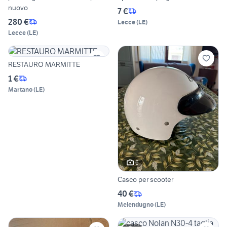
nuovo
7 €
280 €
Lecce
(
LE
)
Lecce
(
LE
)
RESTAURO MARMITTE
1 €
Martano
(
LE
)
6
Casco per scooter
40 €
Melendugno
(
LE
)