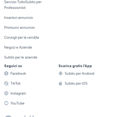
Servizio TuttoSubito per
persona
Informatica
Animali
Professionisti
Arredamento e
Console e
Accessori per
Casalinghi
Inserisci annuncio
Videogiochi
animali
Elettrodomestici
Promuovi annuncio
Audio/Video
Musica e Film
Giardino e Fai da te
Consigli per la vendita
Fotografia
Libri e Riviste
Abbigliamento e
Negozi e Aziende
Telefonia
Strumenti Musicali
Accessori
Subito per le aziende
Sports
Tutto per i bambini
Seguici su
Scarica gratis l'App
Biciclette
Facebook
Subito per Android
Collezionismo
TikTok
Subito per iOS
Instagram
YouTube