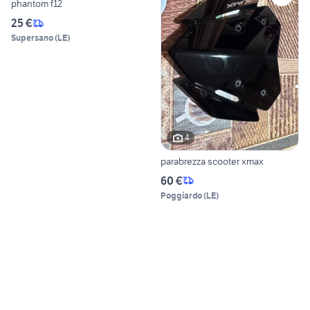
phantom f12
25 €
Supersano
(
LE
)
4
parabrezza scooter xmax
60 €
Poggiardo
(
LE
)