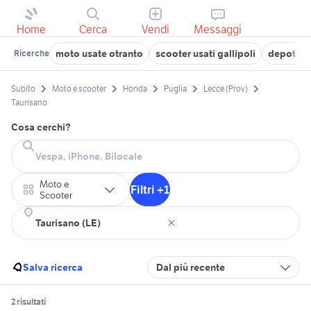
Home
Cerca
Vendi
Messaggi
moto usate otranto
scooter usati gallipoli
depotenz
Ricerche
Subito
Moto e scooter
Honda
Puglia
Lecce (Prov)
Taurisano
Cosa cerchi?
Moto e
Filtri +1
Scooter
Salva ricerca
Dal più recente
2 risultati