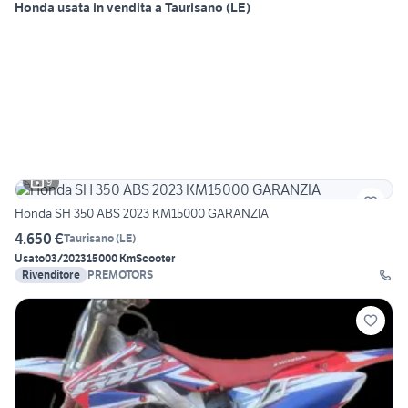
Honda usata in vendita a Taurisano (LE)
9
Honda SH 350 ABS 2023 KM15000 GARANZIA
4.650 €
Taurisano
(
LE
)
Usato
03/2023
15000 Km
Scooter
Rivenditore
PREMOTORS