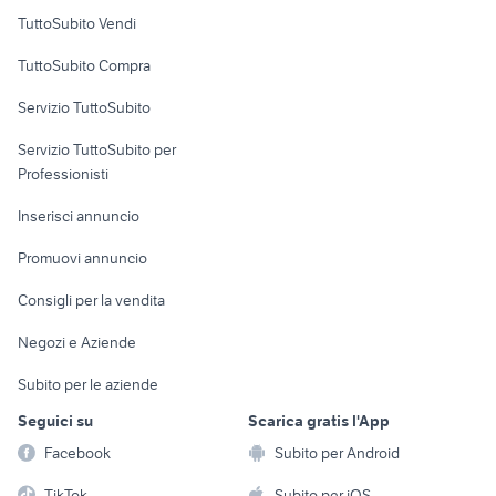
Case vacanza
TuttoSubito Vendi
Uffici e Locali
TuttoSubito Compra
commerciali
Servizio TuttoSubito
elettronica
per la casa e la
sports e hobby
Servizio TuttoSubito per
persona
Informatica
Animali
Professionisti
Arredamento e
Console e
Accessori per
Casalinghi
Inserisci annuncio
Videogiochi
animali
Elettrodomestici
Promuovi annuncio
Audio/Video
Musica e Film
Giardino e Fai da te
Consigli per la vendita
Fotografia
Libri e Riviste
Abbigliamento e
Negozi e Aziende
Telefonia
Strumenti Musicali
Accessori
Subito per le aziende
Sports
Tutto per i bambini
Seguici su
Scarica gratis l'App
Biciclette
Facebook
Subito per Android
Collezionismo
TikTok
Subito per iOS