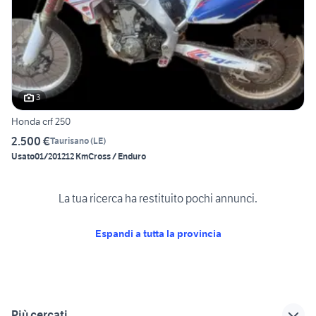
3
Honda crf 250
2.500 €
Taurisano
(
LE
)
Usato
01/2012
12 Km
Cross / Enduro
La tua ricerca ha restituito pochi annunci.
Espandi a tutta la provincia
Più cercati