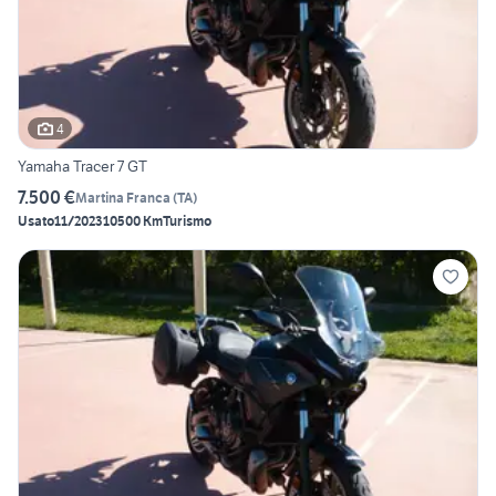
4
Yamaha Tracer 7 GT
7.500 €
Martina Franca
(
TA
)
Usato
11/2023
10500 Km
Turismo