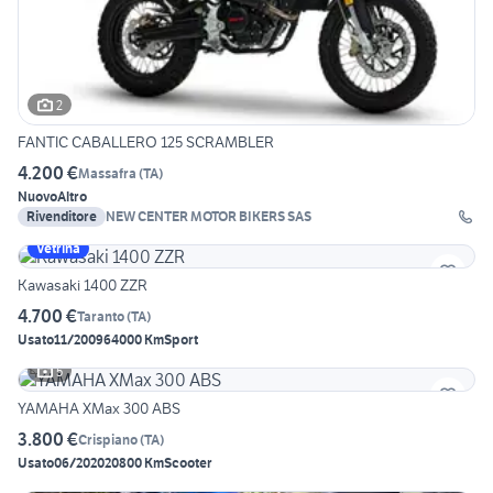
2
FANTIC CABALLERO 125 SCRAMBLER
4.200 €
Massafra
(
TA
)
Nuovo
Altro
Rivenditore
NEW CENTER MOTOR BIKERS SAS
Vetrina
Kawasaki 1400 ZZR
4.700 €
Taranto
(
TA
)
Usato
11/2009
64000 Km
Sport
5
YAMAHA XMax 300 ABS
3.800 €
Crispiano
(
TA
)
Usato
06/2020
20800 Km
Scooter