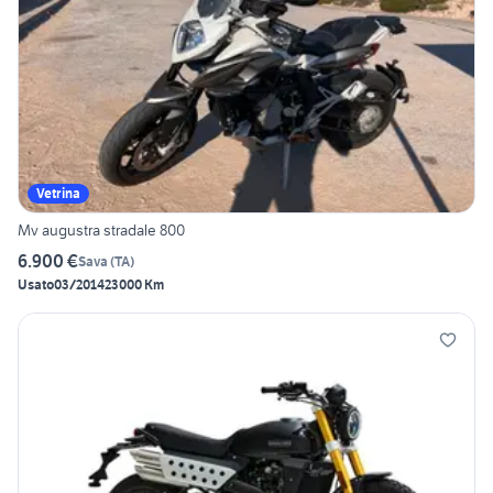
Vetrina
Mv augustra stradale 800
6.900 €
Sava
(
TA
)
Usato
03/2014
23000 Km