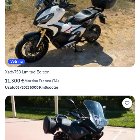
Vetrina
Xadv750 Limited Edition
11.300 €
Martina Franca
(
TA
)
Usato
03/2023
6300 Km
Scooter