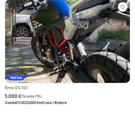
Vetrina
Bmw GS 310
5.000 €
Taranto
(
TA
)
Usato
07/2022
1000 Km
Cross / Enduro