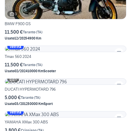
3
BMW F900 GS
11.500 €
Taranto
(
TA
)
Usato
12/2025
4900 Km
Vetrina
Tmax 560 2024
11.500 €
Taranto
(
TA
)
Usato
02/2024
10000 Km
Scooter
5
DUCATI HYPERMOTARD 796
5.000 €
Taranto
(
TA
)
Usato
03/2012
50000 Km
Sport
Vetrina
YAMAHA XMax 300 ABS
3.800 €
Crispiano
(
TA
)