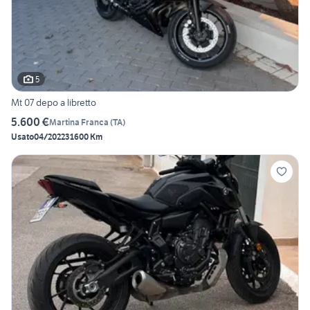
5
Mt 07 depo a libretto
5.600 €
Martina Franca
(
TA
)
Usato
04/2022
31600 Km