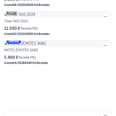
Usato
06/2020
20800 Km
Scooter
4
Tmax 560 2024
11.500 €
Taranto
(
TA
)
Usato
02/2024
10000 Km
Scooter
Vetrina
MOTO ZONTES 368G
5.400 €
Taranto
(
TA
)
Usato
04/2026
6400 Km
Scooter