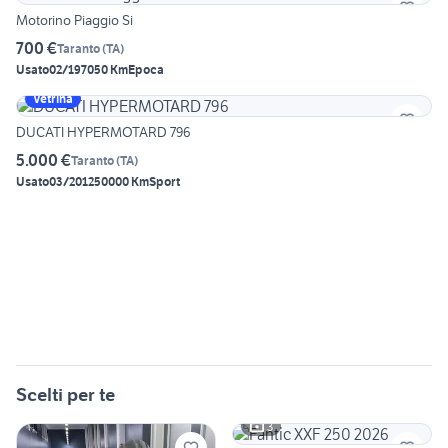
Motorino Piaggio Si
700 €
Taranto
(
TA
)
Usato
02/1970
50 Km
Epoca
Vetrina
DUCATI HYPERMOTARD 796
5.000 €
Taranto
(
TA
)
Usato
03/2012
50000 Km
Sport
Scelti per te
3