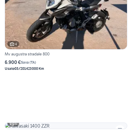
4
Mv augustra stradale 800
6.900 €
Sava
(
TA
)
Usato
03/2014
23000 Km
6