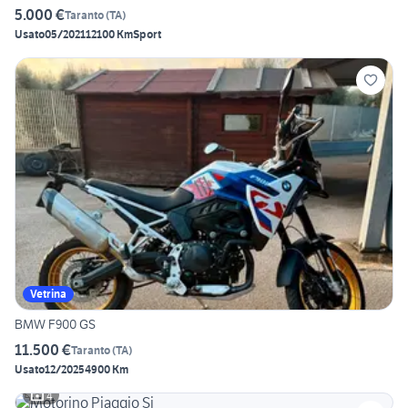
5.000 €
Taranto
(
TA
)
Usato
05/2021
12100 Km
Sport
Vetrina
BMW F900 GS
11.500 €
Taranto
(
TA
)
Usato
12/2025
4900 Km
4