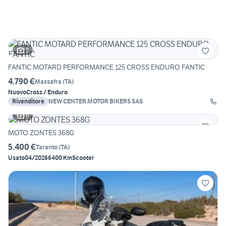
2
FANTIC MOTARD PERFORMANCE 125 CROSS ENDURO FANTIC
4.790 €
Massafra
(
TA
)
Nuovo
Cross / Enduro
Rivenditore
NEW CENTER MOTOR BIKERS SAS
6
MOTO ZONTES 368G
5.400 €
Taranto
(
TA
)
Usato
04/2026
6400 Km
Scooter