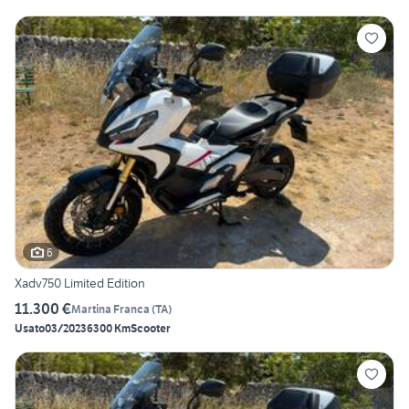
6
Xadv750 Limited Edition
11.300 €
Martina Franca
(
TA
)
Usato
03/2023
6300 Km
Scooter