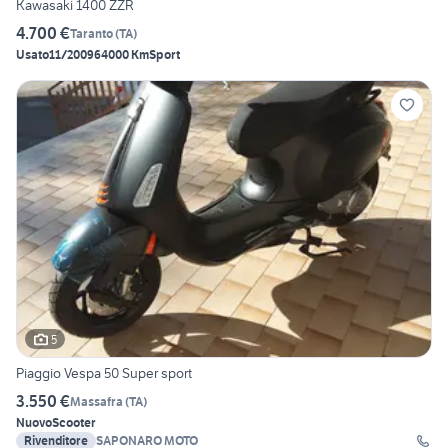
Kawasaki 1400 ZZR
4.700 €
Taranto
(
TA
)
Usato
11/2009
64000 Km
Sport
5
Piaggio Vespa 50 Super sport
3.550 €
Massafra
(
TA
)
Nuovo
Scooter
Rivenditore
SAPONARO MOTO