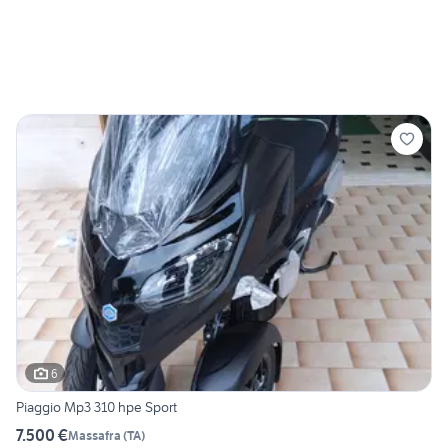
6
Piaggio Mp3 310 hpe Sport
7.500 €
Massafra
(
TA
)