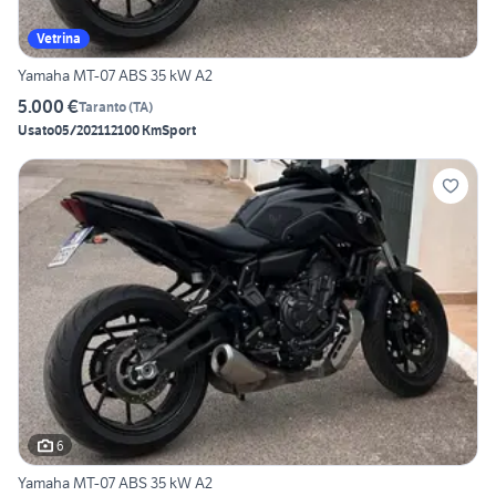
Vetrina
Yamaha MT-07 ABS 35 kW A2
5.000 €
Taranto
(
TA
)
Usato
05/2021
12100 Km
Sport
6
Yamaha MT-07 ABS 35 kW A2