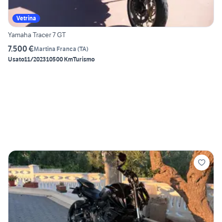
Vetrina
Yamaha Tracer 7 GT
7.500 €
Martina Franca
(
TA
)
Usato
11/2023
10500 Km
Turismo