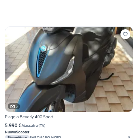
5
Piaggio Beverly 400 Sport
5.990 €
Massafra
(
TA
)
Nuovo
Scooter
Rivenditore
SAPONARO MOTO