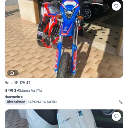
3
Beta RR 125 4T
4.990 €
Massafra
(
TA
)
Nuovo
Altro
Rivenditore
SAPONARO MOTO