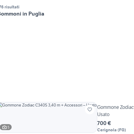
76 risultati
ommoni in Puglia
Gommone Zodiac 
Usato
700 €
5
Cerignola
(
FG
)