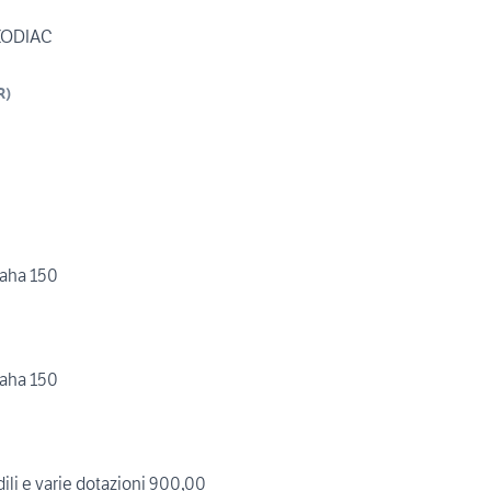
ODIAC
R
)
maha 150
maha 150
i e varie dotazioni 900,00