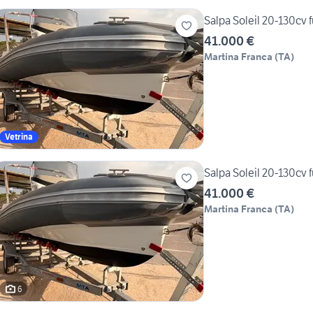
Salpa Soleil 20-130cv f
41.000 €
Martina Franca
(
TA
)
Vetrina
Salpa Soleil 20-130cv f
41.000 €
Martina Franca
(
TA
)
6