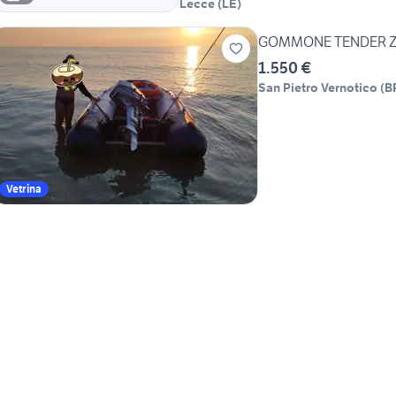
Lecce
(
LE
)
GOMMONE TENDER Z
1.550 €
San Pietro Vernotico
(
B
Vetrina