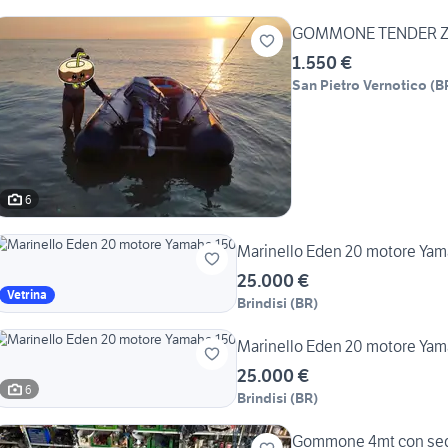
GOMMONE TENDER Z
1.550 €
San Pietro Vernotico
(
B
6
Marinello Eden 20 motore Ya
25.000 €
Vetrina
Brindisi
(
BR
)
Marinello Eden 20 motore Ya
25.000 €
6
Brindisi
(
BR
)
Gommone 4mt con sedil