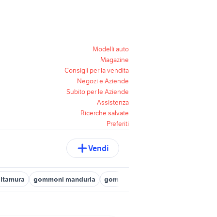
Modelli auto
Magazine
Consigli per la vendita
Negozi e Aziende
Subito per le Aziende
Assistenza
Ricerche salvate
Preferiti
Vendi
ltamura
gommoni manduria
gommone nautica Barletta Andria Tr