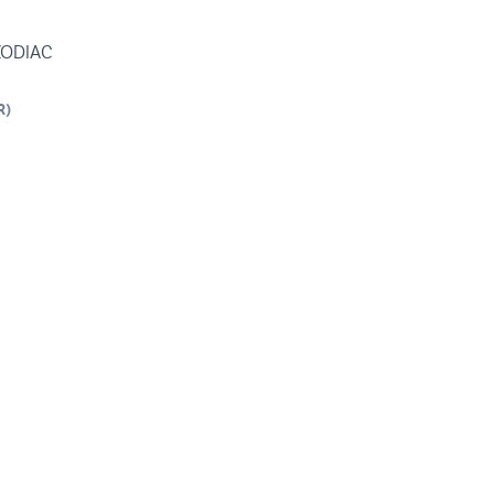
ODIAC
R
)