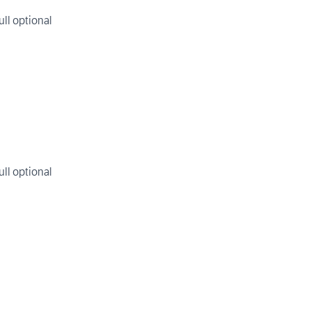
ull optional
ull optional