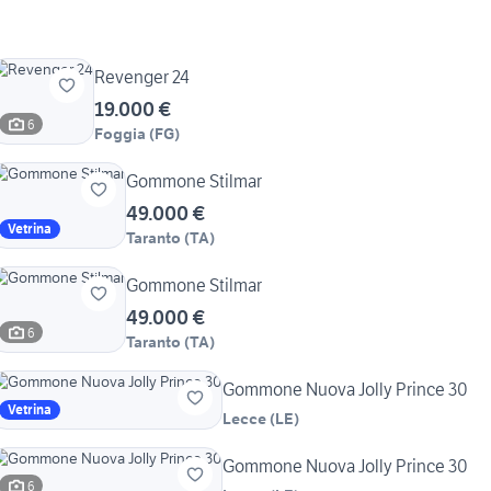
Revenger 24
19.000 €
6
Foggia
(
FG
)
Gommone Stilmar
49.000 €
Vetrina
Taranto
(
TA
)
Gommone Stilmar
49.000 €
6
Taranto
(
TA
)
Gommone Nuova Jolly Prince 30
Vetrina
Lecce
(
LE
)
Gommone Nuova Jolly Prince 30
6