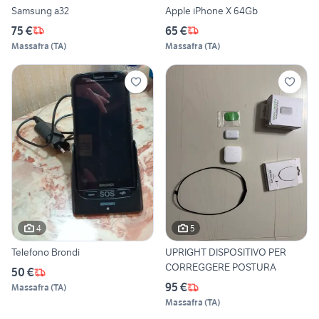
Samsung a32
Apple iPhone X 64Gb
75 €
65 €
Massafra
(
TA
)
Massafra
(
TA
)
4
5
Telefono Brondi
UPRIGHT DISPOSITIVO PER
CORREGGERE POSTURA
50 €
95 €
Massafra
(
TA
)
Massafra
(
TA
)