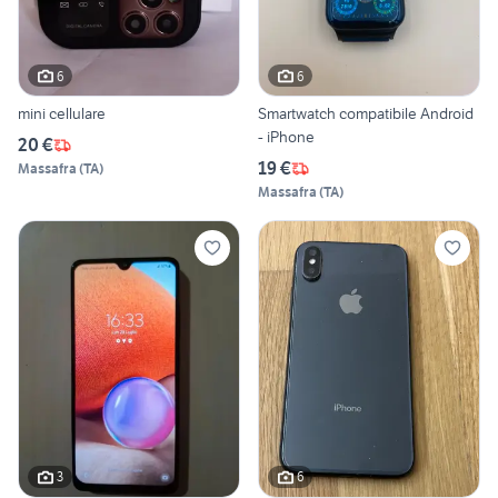
6
6
mini cellulare
Smartwatch compatibile Android
- iPhone
20 €
19 €
Massafra
(
TA
)
Massafra
(
TA
)
3
6