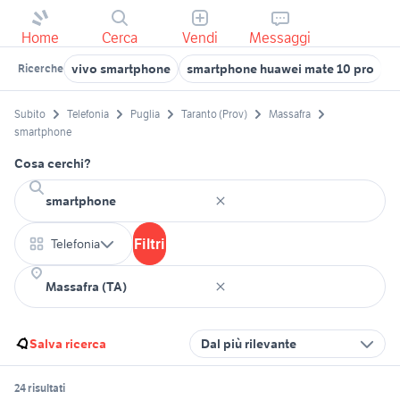
Home
Cerca
Vendi
Messaggi
vivo smartphone
smartphone huawei mate 10 pro
s
Ricerche
Subito
Telefonia
Puglia
Taranto (Prov)
Massafra
smartphone
Cosa cerchi?
Filtri
Telefonia
Salva ricerca
Dal più rilevante
24 risultati