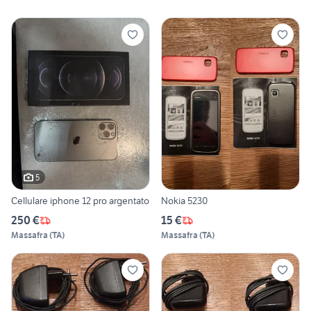
5
Cellulare iphone 12 pro argentato
Nokia 5230
250 €
15 €
Massafra
(
TA
)
Massafra
(
TA
)