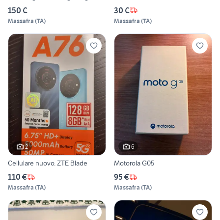
150 €
30 €
Massafra
(
TA
)
Massafra
(
TA
)
2
6
Cellulare nuovo. ZTE Blade
Motorola G05
110 €
95 €
Massafra
(
TA
)
Massafra
(
TA
)