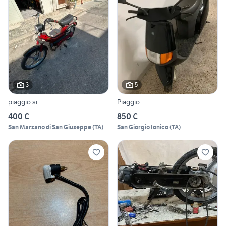
3
5
piaggio si
Piaggio
400 €
850 €
San Marzano di San Giuseppe
(
TA
)
San Giorgio Ionico
(
TA
)