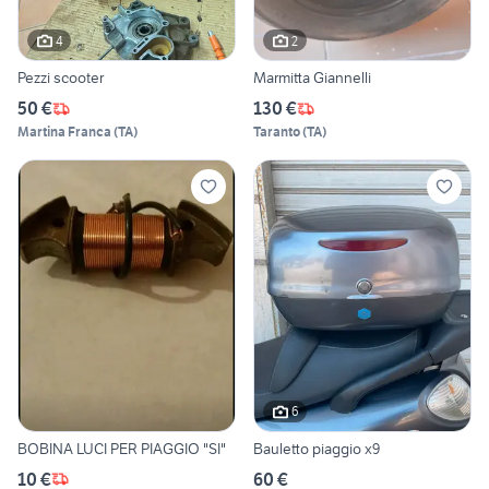
4
2
Pezzi scooter
Marmitta Giannelli
50 €
130 €
Martina Franca
(
TA
)
Taranto
(
TA
)
6
BOBINA LUCI PER PIAGGIO "SI"
Bauletto piaggio x9
10 €
60 €