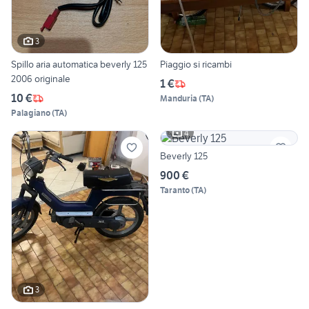
3
Spillo aria automatica beverly 125
Piaggio si ricambi
2006 originale
1 €
10 €
Manduria
(
TA
)
Palagiano
(
TA
)
4
Beverly 125
900 €
Taranto
(
TA
)
3