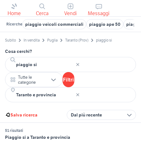
Home
Cerca
Vendi
Messaggi
piaggio veicoli commerciali
piaggio ape 50
piaggi
Ricerche
Subito
In vendita
Puglia
Taranto (Prov)
piaggio si
Cosa cerchi?
Tutte le
Filtri
categorie
Salva ricerca
Dal più recente
51 risultati
Piaggio si a Taranto e provincia