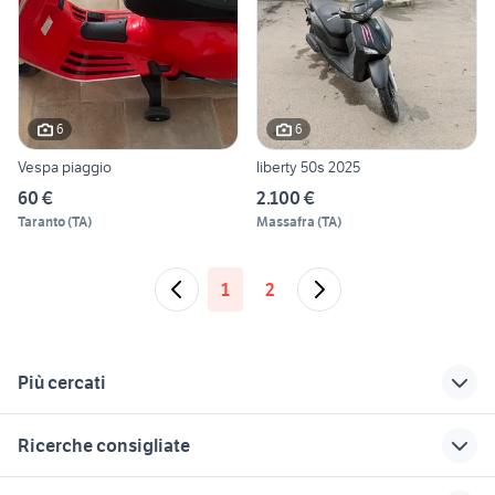
6
6
Vespa piaggio
liberty 50s 2025
60 €
2.100 €
Taranto
(
TA
)
Massafra
(
TA
)
1
2
Più cercati
Correlati
Richerche simili
Suggerimenti
Ricerche consigliate
marmitte piaggio
piaggio porter
piaggio gilera
cocker
casa vacanza tortora marina
piaggio caserta
piaggio roma
piaggio energy