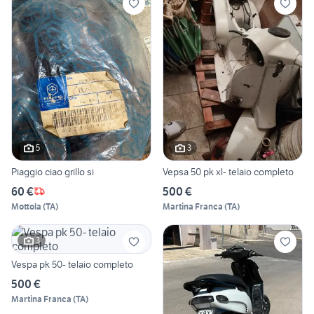
5
3
Piaggio ciao grillo si
Vepsa 50 pk xl- telaio completo
60 €
500 €
Mottola
(
TA
)
Martina Franca
(
TA
)
3
Vespa pk 50- telaio completo
500 €
Martina Franca
(
TA
)