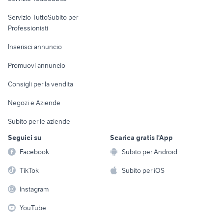
elettronica
per la casa e la
sports e hobby
Servizio TuttoSubito per
persona
Informatica
Animali
Professionisti
Arredamento e
Console e
Accessori per
Casalinghi
Inserisci annuncio
Videogiochi
animali
Elettrodomestici
Promuovi annuncio
Audio/Video
Musica e Film
Giardino e Fai da te
Consigli per la vendita
Fotografia
Libri e Riviste
Abbigliamento e
Negozi e Aziende
Telefonia
Strumenti Musicali
Accessori
Subito per le aziende
Sports
Tutto per i bambini
Seguici su
Scarica gratis l'App
Biciclette
Facebook
Subito per Android
Collezionismo
TikTok
Subito per iOS
Instagram
YouTube