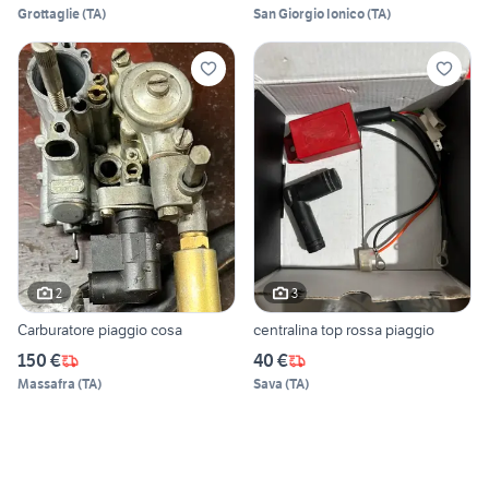
Grottaglie
(
TA
)
San Giorgio Ionico
(
TA
)
2
3
Carburatore piaggio cosa
centralina top rossa piaggio
150 €
40 €
Massafra
(
TA
)
Sava
(
TA
)