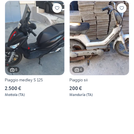
6
4
Piaggio medley S 125
Piaggio sii
2.500 €
200 €
Mottola
(
TA
)
Manduria
(
TA
)