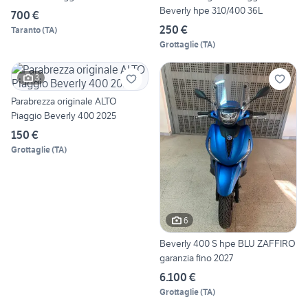
Beverly hpe 310/400 36L
700 €
250 €
Taranto
(
TA
)
Grottaglie
(
TA
)
3
Parabrezza originale ALTO
Piaggio Beverly 400 2025
150 €
Grottaglie
(
TA
)
6
Beverly 400 S hpe BLU ZAFFIRO
garanzia fino 2027
6.100 €
Grottaglie
(
TA
)