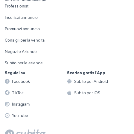
Informatica
Animali
Professionisti
Arredamento e
Console e
Accessori per
Casalinghi
Inserisci annuncio
Videogiochi
animali
Elettrodomestici
Promuovi annuncio
Audio/Video
Musica e Film
Giardino e Fai da te
Consigli per la vendita
Fotografia
Libri e Riviste
Abbigliamento e
Negozi e Aziende
Telefonia
Strumenti Musicali
Accessori
Subito per le aziende
Sports
Tutto per i bambini
Seguici su
Scarica gratis l'App
Biciclette
Facebook
Subito per Android
Collezionismo
TikTok
Subito per iOS
Instagram
YouTube