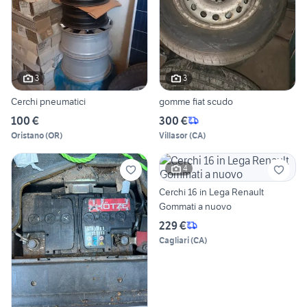
3
3
Cerchi pneumatici
gomme fiat scudo
100 €
300 €
Oristano
(
OR
)
Villasor
(
CA
)
4
Cerchi 16 in Lega Renault
Gommati a nuovo
229 €
Cagliari
(
CA
)