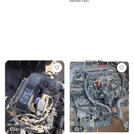
Sassari
(
SS
)
3
5