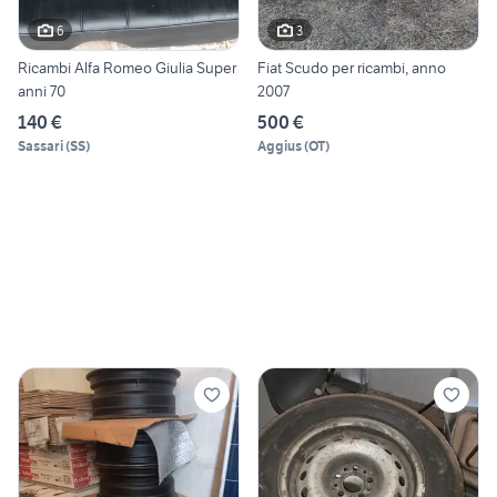
6
3
Ricambi Alfa Romeo Giulia Super
Fiat Scudo per ricambi, anno
anni 70
2007
140 €
500 €
Sassari
(
SS
)
Aggius
(
OT
)