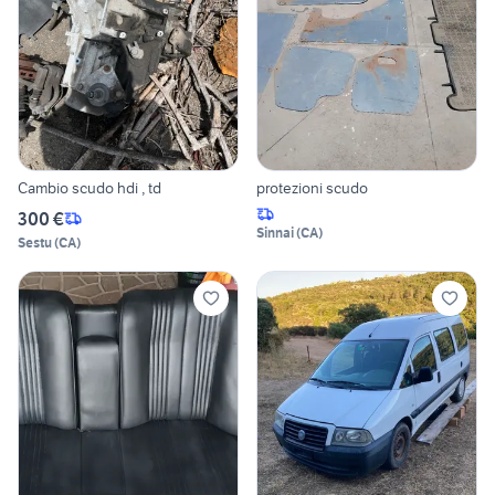
Cambio scudo hdi , td
protezioni scudo
300 €
Sinnai
(
CA
)
Sestu
(
CA
)