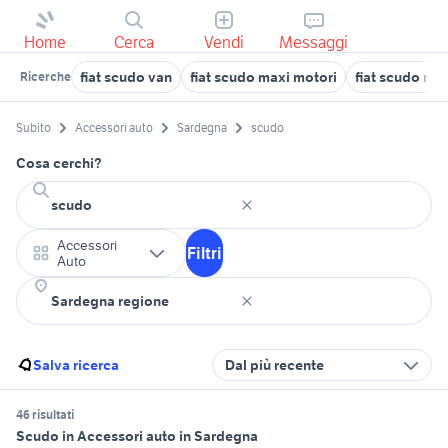
Home
Cerca
Vendi
Messaggi
fiat scudo van
fiat scudo maxi motori
fiat scudo rom
Ricerche
Subito
Accessori auto
Sardegna
scudo
Cosa cerchi?
Accessori
Filtri
Auto
Salva ricerca
Dal più recente
46 risultati
Scudo in Accessori auto in Sardegna