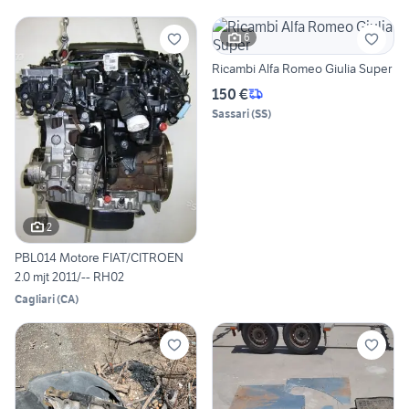
6
Ricambi Alfa Romeo Giulia Super
150 €
Sassari
(
SS
)
2
PBL014 Motore FIAT/CITROEN
2.0 mjt 2011/-- RH02
Cagliari
(
CA
)