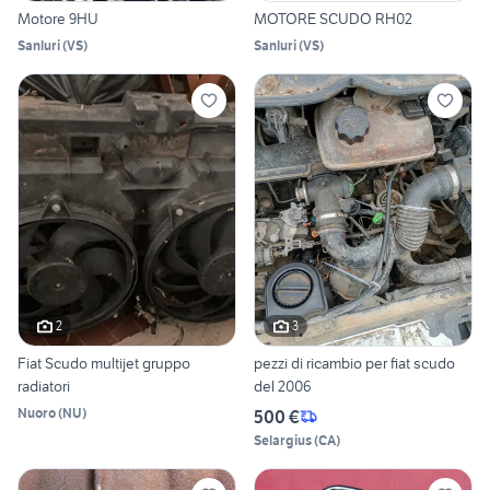
Motore 9HU
MOTORE SCUDO RH02
Sanluri
(
VS
)
Sanluri
(
VS
)
2
3
Fiat Scudo multijet gruppo
pezzi di ricambio per fiat scudo
radiatori
del 2006
Nuoro
(
NU
)
500 €
Selargius
(
CA
)