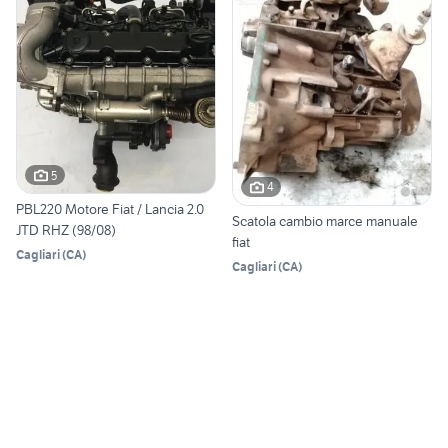
5
4
PBL220 Motore Fiat / Lancia 2.0
Scatola cambio marce manuale
JTD RHZ (98/08)
fiat
Cagliari
(
CA
)
Cagliari
(
CA
)