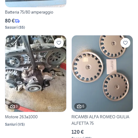
Batteria 75/80 amperaggio
80 €
Sassari
(
SS
)
3
6
Motore 263a1000
RICAMBI ALFA ROMEO GIULIA
ALFETTA 75
Sanluri
(
VS
)
120 €