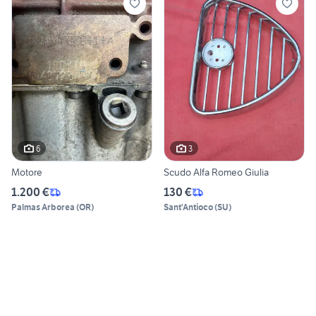
6
3
Motore
Scudo Alfa Romeo Giulia
1.200 €
130 €
Palmas Arborea
(
OR
)
Sant'Antioco
(
SU
)