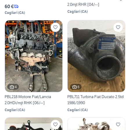
2.0mjt RHR [04/--]
60 €
Cagliari
(
CA
)
Cagliari
(
CA
)
4
6
PBL218 Motore Fiat/Lancia
PBL711 Turbina Fiat Ducato 2.5td
2.0HDi/mjt RHK [06/--]
1986/1990
Cagliari
(
CA
)
Cagliari
(
CA
)