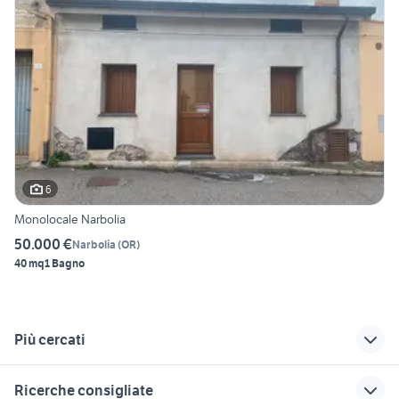
6
Monolocale Narbolia
50.000 €
Narbolia
(
OR
)
40 mq
1 Bagno
Più cercati
Correlati
Richerche simili
Suggerimenti
Ricerche consigliate