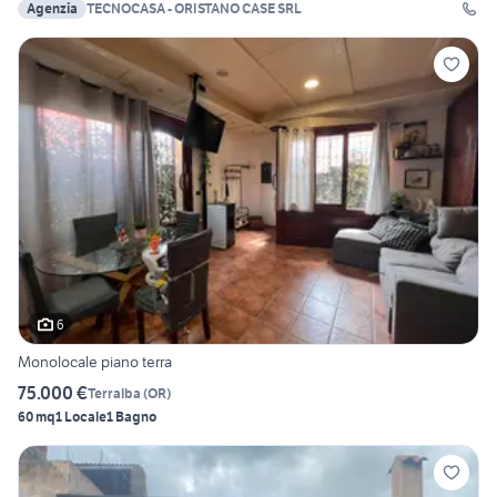
Agenzia
TECNOCASA - ORISTANO CASE SRL
6
Monolocale piano terra
75.000 €
Terralba
(
OR
)
60 mq
1 Locale
1 Bagno