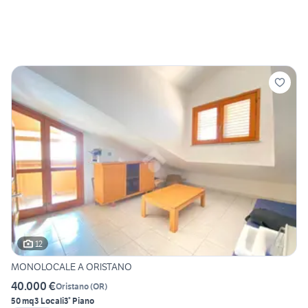
12
MONOLOCALE A ORISTANO
40.000 €
Oristano
(
OR
)
50 mq
3 Locali
3° Piano