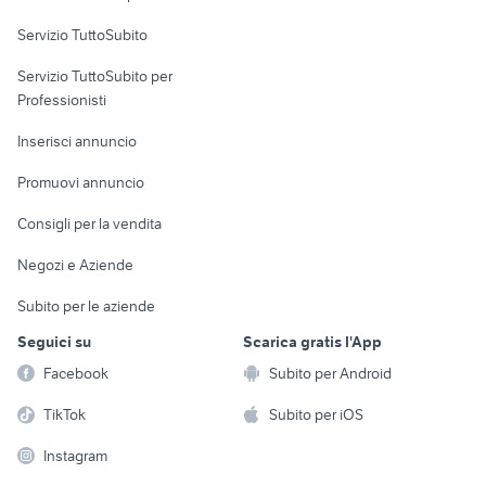
commerciali
Servizio TuttoSubito
elettronica
per la casa e la
sports e hobby
Servizio TuttoSubito per
persona
Informatica
Animali
Professionisti
Arredamento e
Console e
Accessori per
Casalinghi
Inserisci annuncio
Videogiochi
animali
Elettrodomestici
Promuovi annuncio
Audio/Video
Musica e Film
Giardino e Fai da te
Consigli per la vendita
Fotografia
Libri e Riviste
Abbigliamento e
Negozi e Aziende
Telefonia
Strumenti Musicali
Accessori
Subito per le aziende
Sports
Tutto per i bambini
Seguici su
Scarica gratis l'App
Biciclette
Facebook
Subito per Android
Collezionismo
TikTok
Subito per iOS
Instagram