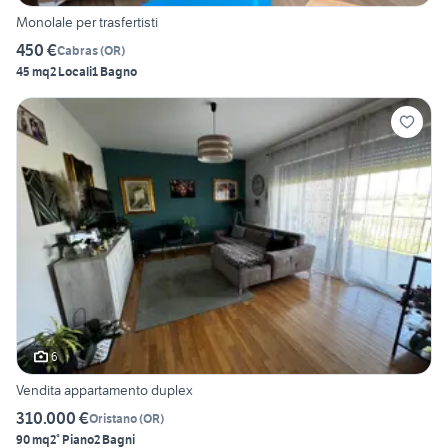
Monolale per trasfertisti
450 €
Cabras
(
OR
)
45 mq
2 Locali
1 Bagno
6
Vendita appartamento duplex
310.000 €
Oristano
(
OR
)
90 mq
2° Piano
2 Bagni