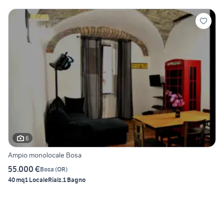
6
Ampio monolocale Bosa
55.000 €
Bosa
(
OR
)
40 mq
1 Locale
Rialz.
1 Bagno