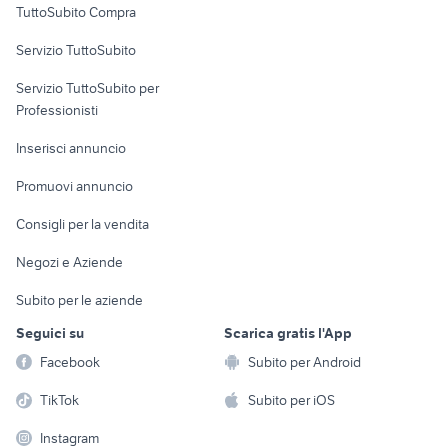
TuttoSubito Compra
commerciali
Servizio TuttoSubito
elettronica
per la casa e la
sports e hobby
Servizio TuttoSubito per
persona
Informatica
Animali
Professionisti
Arredamento e
Console e
Accessori per
Casalinghi
Inserisci annuncio
Videogiochi
animali
Elettrodomestici
Promuovi annuncio
Audio/Video
Musica e Film
Giardino e Fai da te
Consigli per la vendita
Fotografia
Libri e Riviste
Abbigliamento e
Negozi e Aziende
Telefonia
Strumenti Musicali
Accessori
Subito per le aziende
Sports
Tutto per i bambini
Seguici su
Scarica gratis l'App
Biciclette
Facebook
Subito per Android
Collezionismo
TikTok
Subito per iOS
Instagram