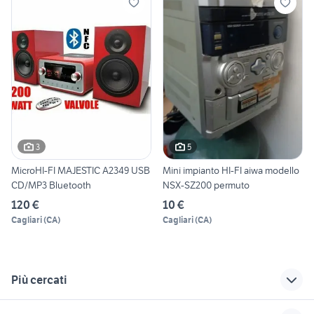
3
5
MicroHI-FI MAJESTIC A2349 USB
Mini impianto HI-FI aiwa modello
CD/MP3 Bluetooth
NSX-SZ200 permuto
120 €
10 €
Cagliari
(
CA
)
Cagliari
(
CA
)
Più cercati
Correlati
Richerche simili
Suggerimenti