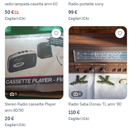
radio lampada casetta anni 60
Radio portatile sony
50 €
99 €
Cagliari
(
CA
)
Cagliari
(
CA
)
5
4
Stereo Radio cassette Player
Radio Saba Donau TL anni '80
anni 80/90
110 €
20 €
Cagliari
(
CA
)
Cagliari
(
CA
)