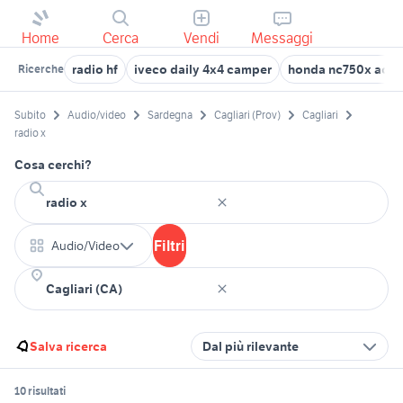
Home
Cerca
Vendi
Messaggi
radio hf
iveco daily 4x4 camper
honda nc750x acce
Ricerche
Subito
Audio/video
Sardegna
Cagliari (Prov)
Cagliari
radio x
Cosa cerchi?
Filtri
Audio/Video
Salva ricerca
Dal più rilevante
10 risultati