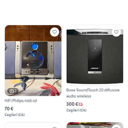
Bose SoundTouch 20 diffusore
2
audio wireless
HiFi Philips midi cd
300 €
70 €
Cagliari
(
CA
)
Cagliari
(
CA
)