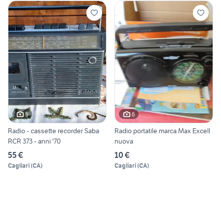
5
6
Radio - cassette recorder Saba
Radio portatile marca Max Excell
RCR 373 - anni '70
nuova
55 €
10 €
Cagliari
(
CA
)
Cagliari
(
CA
)