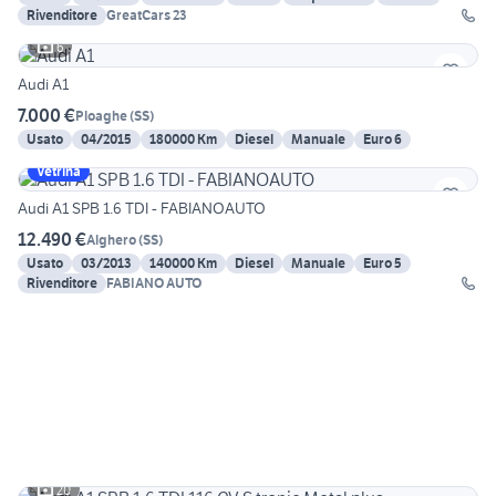
Rivenditore
GreatCars 23
6
Audi A1
7.000 €
Ploaghe
(
SS
)
Usato
04/2015
180000 Km
Diesel
Manuale
Euro 6
Vetrina
Audi A1 SPB 1.6 TDI - FABIANOAUTO
12.490 €
Alghero
(
SS
)
Usato
03/2013
140000 Km
Diesel
Manuale
Euro 5
Rivenditore
FABIANO AUTO
20