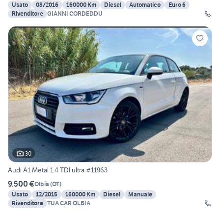
Usato
08/2016
160000 Km
Diesel
Automatico
Euro 6
Rivenditore
GIANNI CORDEDDU
30
Audi A1 Metal 1.4 TDI ultra #11963
9.500 €
Olbia
(
OT
)
Usato
12/2015
160000 Km
Diesel
Manuale
Rivenditore
TUA CAR OLBIA