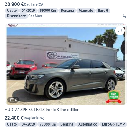
20.900 €
Cagliari
(
CA
)
Usato
04/2019
39000 Km
Benzina
Manuale
Euro 6
Rivenditore
Car Max
6
AUDI A1 SPB 35 TFSI S tronic S line edition
22.400 €
Cagliari
(
CA
)
Usato
04/2019
78000 Km
Benzina
Automatico
Euro 6d-TEMP