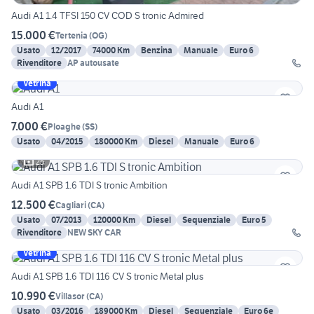
Audi A1 1.4 TFSI 150 CV COD S tronic Admired
15.000 €
Tertenia
(
OG
)
Usato
12/2017
74000 Km
Benzina
Manuale
Euro 6
Rivenditore
AP autousate
Vetrina
Audi A1
7.000 €
Ploaghe
(
SS
)
Usato
04/2015
180000 Km
Diesel
Manuale
Euro 6
25
Audi A1 SPB 1.6 TDI S tronic Ambition
12.500 €
Cagliari
(
CA
)
Usato
07/2013
120000 Km
Diesel
Sequenziale
Euro 5
Rivenditore
NEW SKY CAR
Vetrina
Audi A1 SPB 1.6 TDI 116 CV S tronic Metal plus
10.990 €
Villasor
(
CA
)
Usato
03/2016
189000 Km
Diesel
Sequenziale
Euro 6e