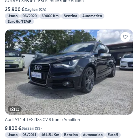
AUDI A1 SPB 40 TFSI S tronic S line edition
25.900 €
Cagliari
(
CA
)
Usato
06/2020
69000 Km
Benzina
Automatico
Euro 6d-TEMP
12
Audi A1 1.4 TFSI 185 CV S tronic Ambition
9.800 €
Sassari
(
SS
)
Usato
03/2011
161151 Km
Benzina
Automatico
Euro 5