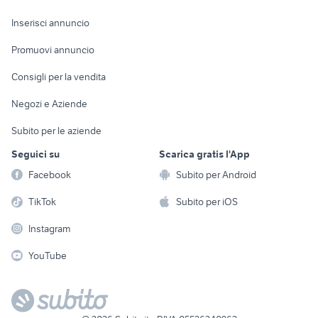
Arredamento e
Console e
Accessori per
Casalinghi
Inserisci annuncio
Videogiochi
animali
Elettrodomestici
Promuovi annuncio
Audio/Video
Musica e Film
Giardino e Fai da te
Consigli per la vendita
Fotografia
Libri e Riviste
Abbigliamento e
Negozi e Aziende
Telefonia
Strumenti Musicali
Accessori
Subito per le aziende
Sports
Tutto per i bambini
Seguici su
Scarica gratis l'App
Biciclette
Facebook
Subito per Android
Collezionismo
TikTok
Subito per iOS
Instagram
YouTube