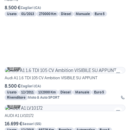
8.500 €
Cagliari
(
CA
)
Usato
01/2013
270000 Km
Diesel
Manuale
Euro 5
22
Audi A1 1.6 TDI 105 CV Ambition VISIBILE SU APPUNT
8.500 €
Cagliari
(
CA
)
Usato
12/2011
132000 Km
Diesel
Manuale
Euro 5
Rivenditore
Moto & Auto SPORT
10
AUDI A1 LV10172
16.699 €
Sassari
(
SS
)
Usato
12/2018
69729 Km
Benzina
Automatico
Euro 6