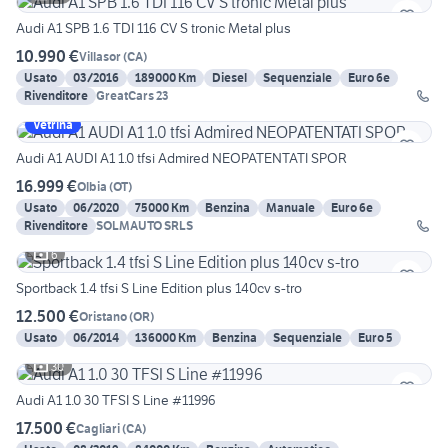
Audi A1 SPB 1.6 TDI 116 CV S tronic Metal plus
10.990 €
Villasor
(
CA
)
Usato
03/2016
189000 Km
Diesel
Sequenziale
Euro 6e
Rivenditore
GreatCars 23
Vetrina
Audi A1 AUDI A1 1.0 tfsi Admired NEOPATENTATI SPOR
16.999 €
Olbia
(
OT
)
Usato
06/2020
75000 Km
Benzina
Manuale
Euro 6e
Rivenditore
SOLMAUTO SRLS
6
Sportback 1.4 tfsi S Line Edition plus 140cv s-tro
12.500 €
Oristano
(
OR
)
Usato
06/2014
136000 Km
Benzina
Sequenziale
Euro 5
30
Audi A1 1.0 30 TFSI S Line #11996
17.500 €
Cagliari
(
CA
)