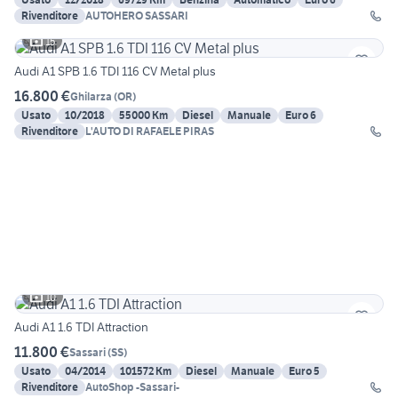
Rivenditore
AUTOHERO SASSARI
15
Audi A1 SPB 1.6 TDI 116 CV Metal plus
16.800 €
Ghilarza
(
OR
)
Usato
10/2018
55000 Km
Diesel
Manuale
Euro 6
Rivenditore
L'AUTO DI RAFAELE PIRAS
10
Audi A1 1.6 TDI Attraction
11.800 €
Sassari
(
SS
)
Usato
04/2014
101572 Km
Diesel
Manuale
Euro 5
Rivenditore
AutoShop -Sassari-