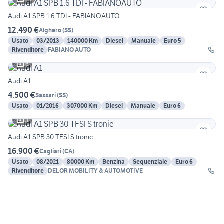
Audi A1 SPB 1.6 TDI - FABIANOAUTO
12.490 €
Alghero
(
SS
)
Usato
03/2013
140000 Km
Diesel
Manuale
Euro 5
Rivenditore
FABIANO AUTO
6
Audi A1
4.500 €
Sassari
(
SS
)
Usato
01/2016
307000 Km
Diesel
Manuale
Euro 6
3
Audi A1 SPB 30 TFSI S tronic
16.900 €
Cagliari
(
CA
)
Usato
08/2021
80000 Km
Benzina
Sequenziale
Euro 6
Rivenditore
DELOR MOBILITY & AUTOMOTIVE