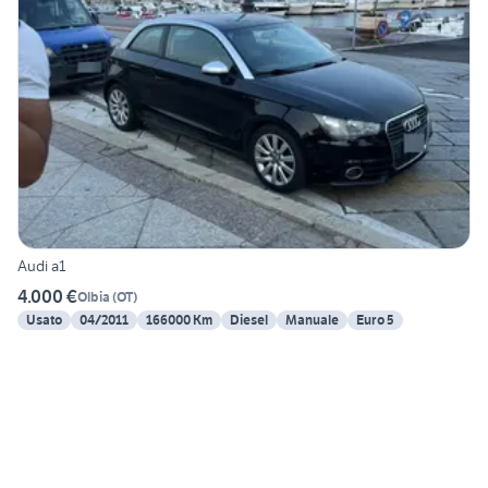
Audi a1
4.000 €
Olbia
(
OT
)
Usato
04/2011
166000 Km
Diesel
Manuale
Euro 5