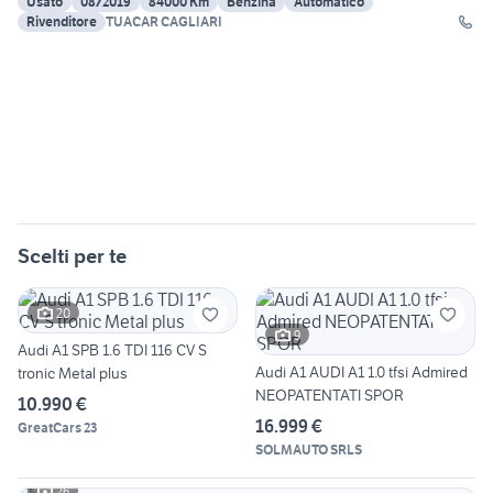
Usato
08/2019
84000 Km
Benzina
Automatico
Rivenditore
TUACAR CAGLIARI
Scelti per te
20
9
Audi A1 SPB 1.6 TDI 116 CV S
Audi A1 AUDI A1 1.0 tfsi Admired
tronic Metal plus
NEOPATENTATI SPOR
10.990 €
16.999 €
GreatCars 23
SOLMAUTO SRLS
26