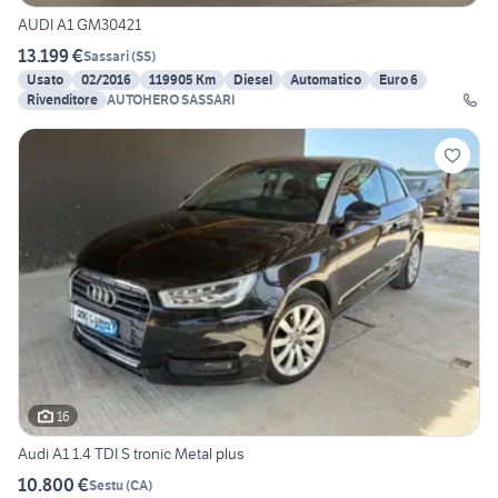
AUDI A1 GM30421
13.199 €
Sassari
(
SS
)
Usato
02/2016
119905 Km
Diesel
Automatico
Euro 6
Rivenditore
AUTOHERO SASSARI
16
Audi A1 1.4 TDI S tronic Metal plus
10.800 €
Sestu
(
CA
)