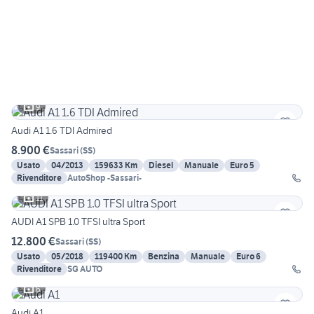
9
Audi A1 1.6 TDI Admired
8.900 €
Sassari
(
SS
)
Usato
04/2013
159633 Km
Diesel
Manuale
Euro 5
Rivenditore
AutoShop -Sassari-
11
AUDI A1 SPB 1.0 TFSI ultra Sport
12.800 €
Sassari
(
SS
)
Usato
05/2018
119400 Km
Benzina
Manuale
Euro 6
Rivenditore
SG AUTO
6
Audi A1