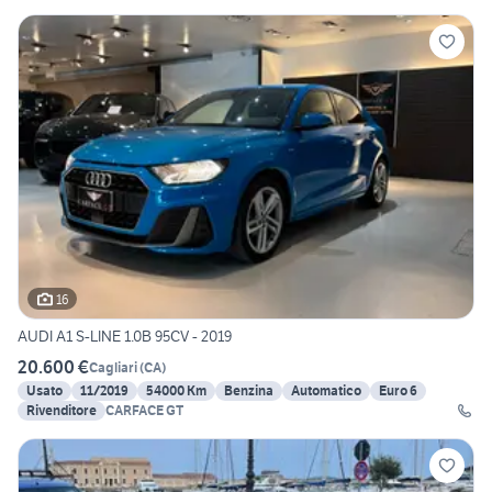
16
AUDI A1 S-LINE 1.0B 95CV - 2019
20.600 €
Cagliari
(
CA
)
Usato
11/2019
54000 Km
Benzina
Automatico
Euro 6
Rivenditore
CARFACE GT