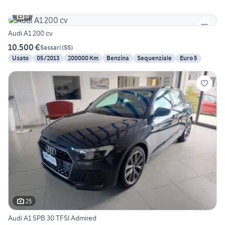
4
Audi A1 200 cv
10.500 €
Sassari
(
SS
)
Usato
05/2013
200000 Km
Benzina
Sequenziale
Euro 5
25
Audi A1 SPB 30 TFSI Admired