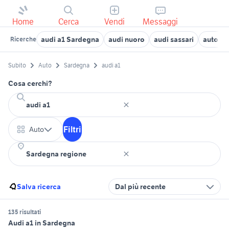
Home
Cerca
Vendi
Messaggi
audi a1 Sardegna
audi nuoro
audi sassari
auto au
Ricerche
Subito
Auto
Sardegna
audi a1
Cosa cerchi?
Filtri
Auto
Salva ricerca
Dal più recente
135 risultati
Audi a1 in Sardegna