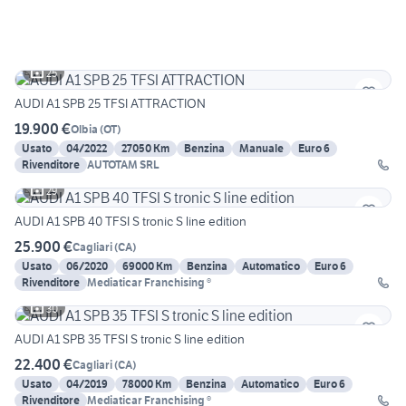
25
AUDI A1 SPB 25 TFSI ATTRACTION
19.900 €
Olbia
(
OT
)
Usato
04/2022
27050 Km
Benzina
Manuale
Euro 6
Rivenditore
AUTOTAM SRL
29
AUDI A1 SPB 40 TFSI S tronic S line edition
25.900 €
Cagliari
(
CA
)
Usato
06/2020
69000 Km
Benzina
Automatico
Euro 6
Rivenditore
Mediaticar Franchising ®
30
AUDI A1 SPB 35 TFSI S tronic S line edition
22.400 €
Cagliari
(
CA
)
Usato
04/2019
78000 Km
Benzina
Automatico
Euro 6
Rivenditore
Mediaticar Franchising ®