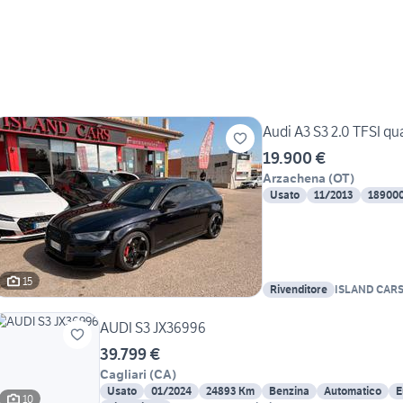
Audi A3 S3 2.0 TFSI qua
19.900 €
Arzachena
(
OT
)
Usato
11/2013
18900
15
Rivenditore
ISLAND CAR
AUDI S3 JX36996
39.799 €
Cagliari
(
CA
)
Usato
01/2024
24893 Km
Benzina
Automatico
E
10