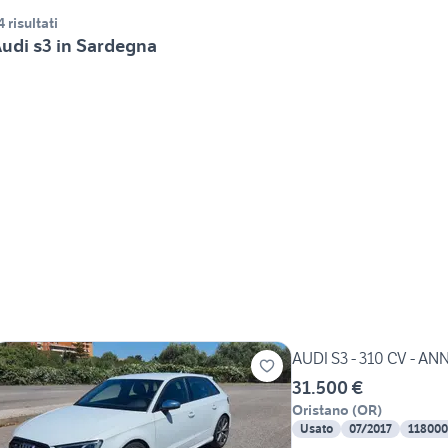
4 risultati
udi s3 in Sardegna
AUDI S3 - 310 CV - A
31.500 €
Oristano
(
OR
)
Usato
07/2017
118000