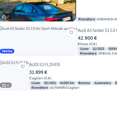
17
Rivenditore
DIEMME DI M
Audi A3 Sedan S3 2.0 t
42.900 €
Elmas
(
CA
)
Usato
11/2023
3559
Vetrina
Rivenditore
SPECIAL CA
AUDI S3 FL25435
31.899 €
Cagliari
(
CA
)
Usato
05/2021
61005 Km
Benzina
Automatico
E
10
Rivenditore
AUTOHERO Cagliari