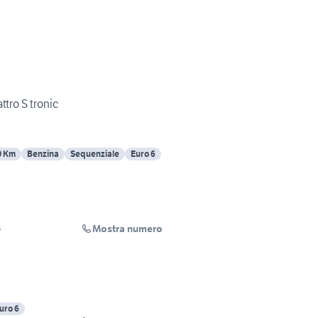
ttro S tronic
0 Km
Benzina
Sequenziale
Euro 6
Mostra numero
S
uro 6