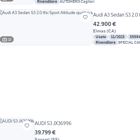
Rivenditore
AUTOHERO Cagliari
Audi A3 Sedan S3 2.0 t
42.900 €
Elmas
(
CA
)
Usato
11/2023
3559
18
Rivenditore
SPECIAL CA
AUDI S3 JX36996
39.799 €
Sassari
(
SS
)