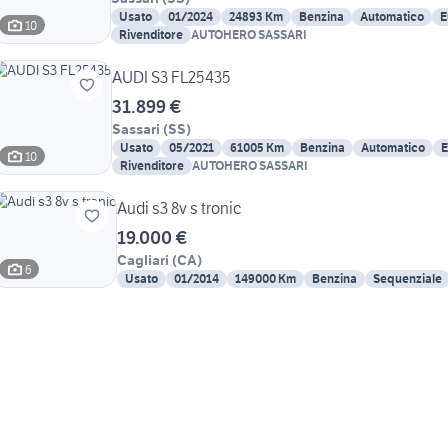
Usato
01/2024
24893 Km
Benzina
Automatico
E
10
Rivenditore
AUTOHERO SASSARI
AUDI S3 FL25435
31.899 €
Sassari
(
SS
)
Usato
05/2021
61005 Km
Benzina
Automatico
E
10
Rivenditore
AUTOHERO SASSARI
Audi s3 8v s tronic
19.000 €
Cagliari
(
CA
)
6
Usato
01/2014
149000 Km
Benzina
Sequenziale