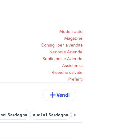
Modelli auto
Magazine
Consigli per la vendita
Negozi e Aziende
Subito per le Aziende
Assistenza
Ricerche salvate
Preferiti
Vendi
esel Sardegna
audi a1 Sardegna
auto audi audi a2 Sardegna
a