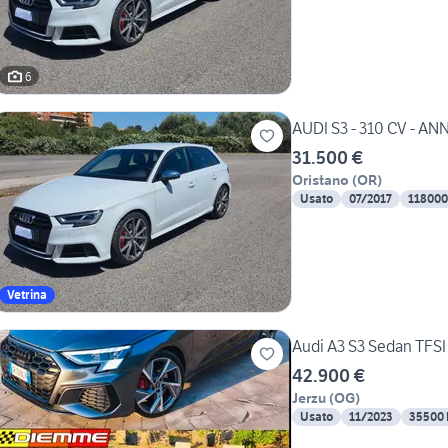
6
AUDI S3 - 310 CV - A
31.500 €
Oristano
(
OR
)
Usato
07/2017
118000
Vetrina
Audi A3 S3 Sedan TFSI 
42.900 €
Jerzu
(
OG
)
Usato
11/2023
35500