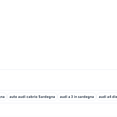
gna
auto audi cabrio Sardegna
audi a 3 in sardegna
audi a4 di