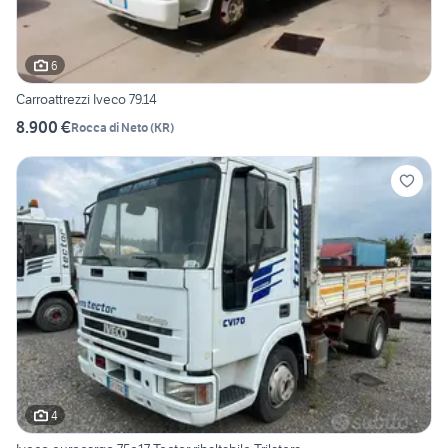
6
Carroattrezzi Iveco 79.14
8.900 €
Rocca di Neto
(
KR
)
4