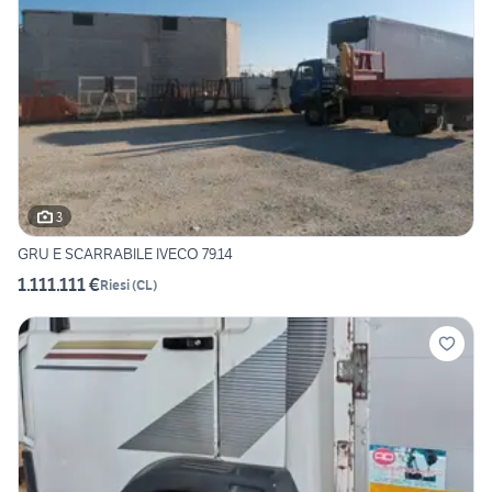
3
GRU E SCARRABILE IVECO 79.14
1.111.111 €
Riesi
(
CL
)