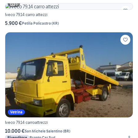
6
Iveco 79.14 carro attezzi
5.900 €
Petilia Policastro
(
KR
)
Vetrina
Iveco 79.14 carroattrezzi
10.000 €
San Michele Salentino
(
BR
)
Rivenditore
Pronto Car Sud