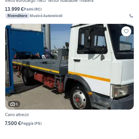
Iveco eurocargo 75e17 Tector ribaltabile Trilatera
13.999 €
Palmi
(
RC
)
Rivenditore
Musicò Autoveicoli
6
Carro attrezzi
7.500 €
Foggia
(
FG
)