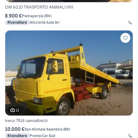
OM 60.10 TRASPORTO ANIMALI VIVI
8.900 €
Pietraperzia
(
EN
)
Rivenditore
Miccichè Auto Srl
13
Iveco 79.14 carroattrezzi
10.000 €
San Michele Salentino
(
BR
)
Rivenditore
Pronto Car Sud