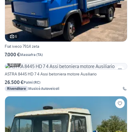
6
Fiat iveco 79.14 zeta
7.000 €
Massafra
(
TA
)
10
ASTRA 8445 HD 7 4 Assi betoniera motore Ausiliario
26.500 €
Palmi
(
RC
)
Rivenditore
Musicò Autoveicoli