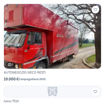
5
AUTONEGOZIO IVECO RESTI
10.000 €
Campogalliano
(
MO
)
Iveco 79.14