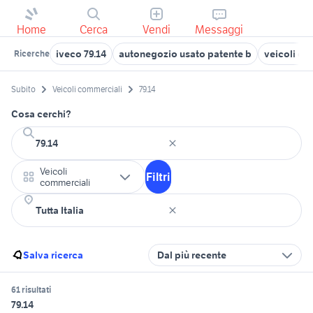
Home
Cerca
Vendi
Messaggi
iveco 79.14
autonegozio usato patente b
veicoli com
Ricerche
Subito
Veicoli commerciali
79.14
Cosa cerchi?
Veicoli
Filtri
commerciali
Salva ricerca
Dal più recente
61 risultati
79.14