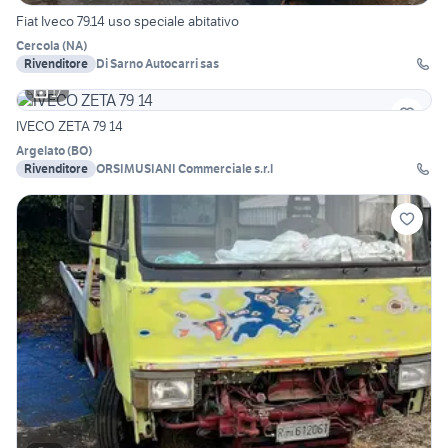
Fiat Iveco 79.14 uso speciale abitativo
Cercola
(
NA
)
Rivenditore
Di Sarno Autocarri sas
17
IVECO ZETA 79 14
Argelato
(
BO
)
Rivenditore
ORSIMUSIANI Commerciale s.r.l