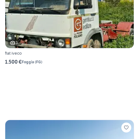
3
fiat iveco
1.500 €
Foggia
(
FG
)