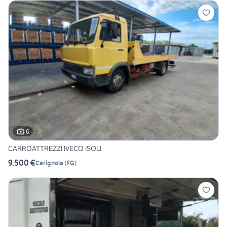
6
CARROATTREZZI IVECO ISOLI
9.500 €
Cerignola
(
FG
)