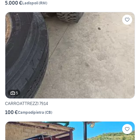
5.000 €
Ladispoli
(
RM
)
5
CARROATTREZZI 79.14
100 €
Campodipietra
(
CB
)