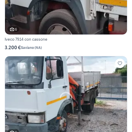
6
Iveco 79.14 con cassone
3.200 €
Saviano
(
NA
)