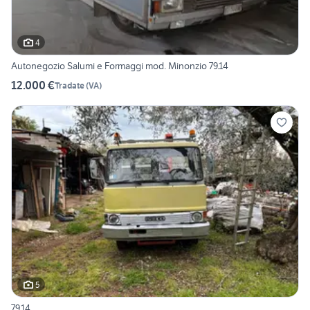
4
Autonegozio Salumi e Formaggi mod. Minonzio 79.14
12.000 €
Tradate
(
VA
)
5
79.14