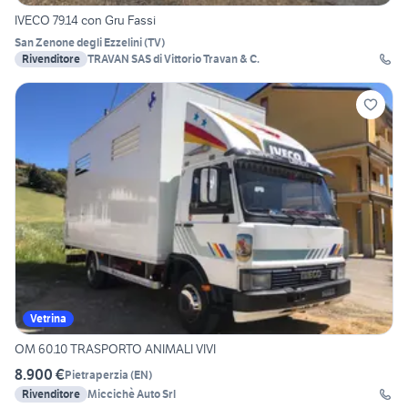
IVECO 79.14 con Gru Fassi
San Zenone degli Ezzelini
(
TV
)
Rivenditore
TRAVAN SAS di Vittorio Travan & C.
Vetrina
OM 60.10 TRASPORTO ANIMALI VIVI
8.900 €
Pietraperzia
(
EN
)
Rivenditore
Miccichè Auto Srl