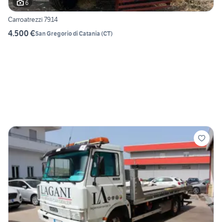
6
Carroatrezzi 79.14
4.500 €
San Gregorio di Catania
(
CT
)