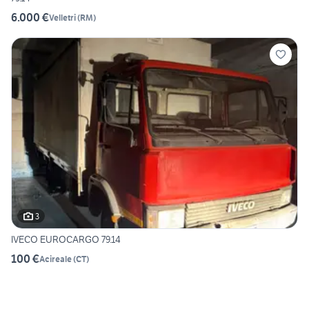
6.000 €
Velletri
(
RM
)
3
IVECO EUROCARGO 79.14
100 €
Acireale
(
CT
)