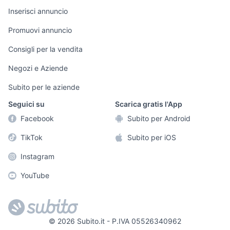
Arredamento e
Inserisci annuncio
Console e
Accessori per
Casalinghi
Videogiochi
animali
Promuovi annuncio
Elettrodomestici
Audio/Video
Musica e Film
Consigli per la vendita
Giardino e Fai da
Fotografia
Libri e Riviste
te
Negozi e Aziende
Telefonia
Strumenti Musicali
Abbigliamento e
Subito per le aziende
Accessori
Sports
Seguici su
Scarica gratis l'App
Tutto per i bambini
Facebook
Subito per Android
Biciclette
TikTok
Subito per iOS
Collezionismo
Instagram
YouTube
©
2026
Subito.it - P.IVA 05526340962