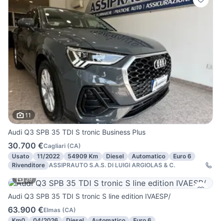
11
Audi Q3 SPB 35 TDI S tronic Business Plus
30.700 €
Cagliari
(
CA
)
Usato
11/2022
54909 Km
Diesel
Automatico
Euro 6
Rivenditore
ASSIPRAUTO S.A.S. DI LUIGI ARGIOLAS & C.
29
Audi Q3 SPB 35 TDI S tronic S line edition IVAESP/
63.900 €
Elmas
(
CA
)
Km0
04/2026
Diesel
Automatico
Euro 6