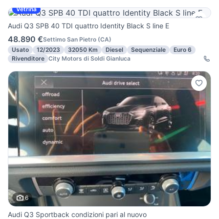
Vetrina
Audi Q3 SPB 40 TDI quattro Identity Black S line E
48.890 €
Settimo San Pietro
(
CA
)
Usato
12/2023
32050 Km
Diesel
Sequenziale
Euro 6
Rivenditore
City Motors di Soldi Gianluca
6
Audi Q3 Sportback condizioni pari al nuovo