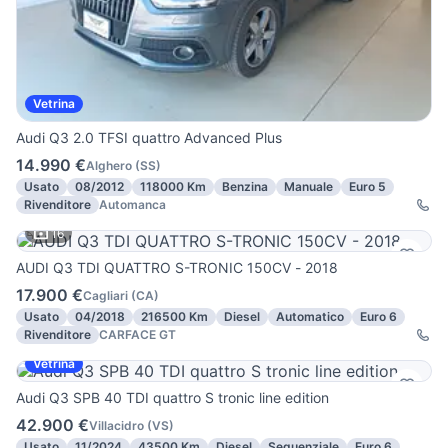
Vetrina
Audi Q3 2.0 TFSI quattro Advanced Plus
14.990 €
Alghero
(
SS
)
Usato
08/2012
118000 Km
Benzina
Manuale
Euro 5
Rivenditore
Automanca
16
AUDI Q3 TDI QUATTRO S-TRONIC 150CV - 2018
17.900 €
Cagliari
(
CA
)
Usato
04/2018
216500 Km
Diesel
Automatico
Euro 6
Rivenditore
CARFACE GT
Vetrina
Audi Q3 SPB 40 TDI quattro S tronic line edition
42.900 €
Villacidro
(
VS
)
Usato
11/2024
43500 Km
Diesel
Sequenziale
Euro 6