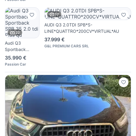
17
AUDI Q3 2.0TDI SPB*S-
LINE*QUATTRO*200CV*VIRTUAL*AU
22
37.999 €
Audi Q3
G&L PREMIUM CARS SRL
Sportback
Sportback SPB
35.990 €
35 2.0 tdi Plus
Passion Car
qu