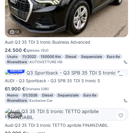
13
Audi Q3 35 TDI S tronic Business Advanced
24.500 €
Iglesias
(
SU
)
Usato
11/2022
150000 Km
Diesel
Sequenziale
Euro 6e
Rivenditore
AUTOVETTURE HD
Vetrina
AUDI - Q3 Sportback - Q3 SPB 35 TDI S tronic S
61.900 €
Oristano
(
OR
)
Nuovo
01/2026
Diesel
Sequenziale
Euro 6e
Rivenditore
Exclusive Car
30
Audi Q3 35 TDI S tronic TETTO apribile FINANZIABIL