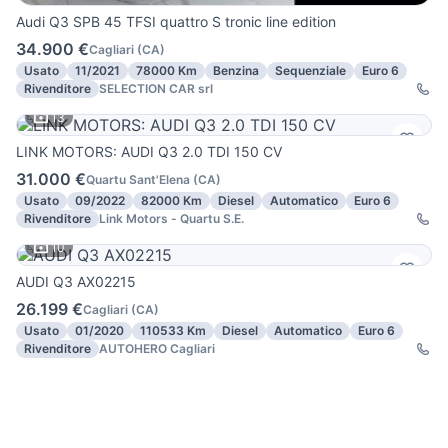
Audi Q3 SPB 45 TFSI quattro S tronic line edition
34.900 €
Cagliari
(
CA
)
Usato
11/2021
78000 Km
Benzina
Sequenziale
Euro 6
Rivenditore
SELECTION CAR srl
13
LINK MOTORS: AUDI Q3 2.0 TDI 150 CV
31.000 €
Quartu Sant'Elena
(
CA
)
Usato
09/2022
82000 Km
Diesel
Automatico
Euro 6
Rivenditore
Link Motors - Quartu S.E.
10
AUDI Q3 AX02215
26.199 €
Cagliari
(
CA
)
Usato
01/2020
110533 Km
Diesel
Automatico
Euro 6
Rivenditore
AUTOHERO Cagliari