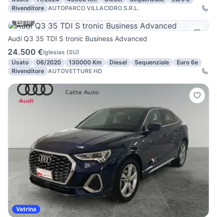
Rivenditore
AUTOPARCO VILLACIDRO S.R.L.
18
Audi Q3 35 TDI S tronic Business Advanced
24.500 €
Iglesias
(
SU
)
Usato
06/2020
130000 Km
Diesel
Sequenziale
Euro 6e
Rivenditore
AUTOVETTURE HD
Vetrina