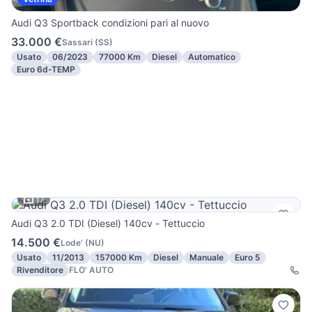
Audi Q3 Sportback condizioni pari al nuovo
33.000 €
Sassari
(
SS
)
Usato
06/2023
77000 Km
Diesel
Automatico
Euro 6d-TEMP
17
Audi Q3 2.0 TDI (Diesel) 140cv - Tettuccio
14.500 €
Lode'
(
NU
)
Usato
11/2013
157000 Km
Diesel
Manuale
Euro 5
Rivenditore
FLO' AUTO