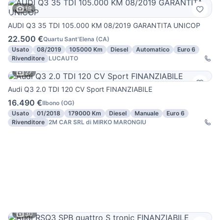
19
AUDI Q3 35 TDI 105.000 KM 08/2019 GARANTITA UNICOP
22.500 €
Quartu Sant'Elena
(
CA
)
Usato
08/2019
105000 Km
Diesel
Automatico
Euro 6
Rivenditore
LUCAUTO
27
Audi Q3 2.0 TDI 120 CV Sport FINANZIABILE
16.490 €
Ilbono
(
OG
)
Usato
01/2018
179000 Km
Diesel
Manuale
Euro 6
Rivenditore
2M CAR SRL di MIRKO MARONGIU
30