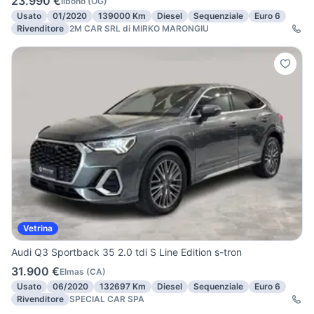
23.990 €
Ilbono
(
OG
)
Usato
01/2020
139000 Km
Diesel
Sequenziale
Euro 6
Rivenditore
2M CAR SRL di MIRKO MARONGIU
Vetrina
Audi Q3 Sportback 35 2.0 tdi S Line Edition s-tron
31.900 €
Elmas
(
CA
)
Usato
06/2020
132697 Km
Diesel
Sequenziale
Euro 6
Rivenditore
SPECIAL CAR SPA