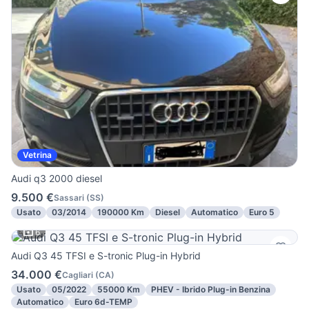
Vetrina
Audi q3 2000 diesel
9.500 €
Sassari
(
SS
)
Usato
03/2014
190000 Km
Diesel
Automatico
Euro 5
6
Audi Q3 45 TFSI e S-tronic Plug-in Hybrid
34.000 €
Cagliari
(
CA
)
Usato
05/2022
55000 Km
PHEV - Ibrido Plug-in Benzina
Automatico
Euro 6d-TEMP