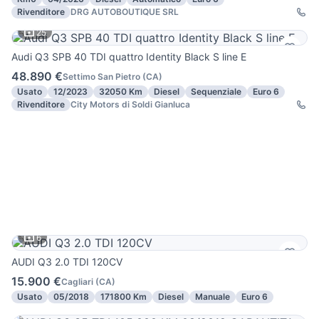
Rivenditore
DRG AUTOBOUTIQUE SRL
25
Audi Q3 SPB 40 TDI quattro Identity Black S line E
48.890 €
Settimo San Pietro
(
CA
)
Usato
12/2023
32050 Km
Diesel
Sequenziale
Euro 6
Rivenditore
City Motors di Soldi Gianluca
6
AUDI Q3 2.0 TDI 120CV
15.900 €
Cagliari
(
CA
)
Usato
05/2018
171800 Km
Diesel
Manuale
Euro 6