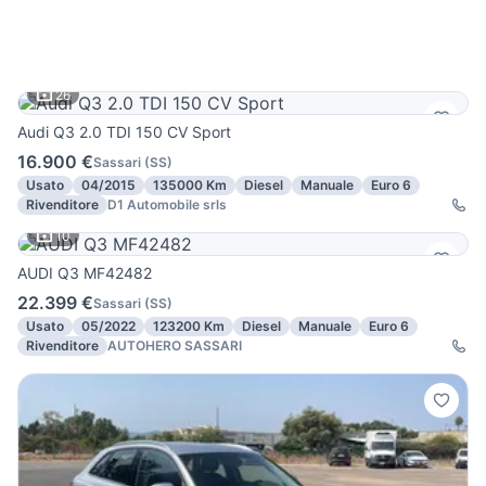
26
Audi Q3 2.0 TDI 150 CV Sport
16.900 €
Sassari
(
SS
)
Usato
04/2015
135000 Km
Diesel
Manuale
Euro 6
Rivenditore
D1 Automobile srls
10
AUDI Q3 MF42482
22.399 €
Sassari
(
SS
)
Usato
05/2022
123200 Km
Diesel
Manuale
Euro 6
Rivenditore
AUTOHERO SASSARI