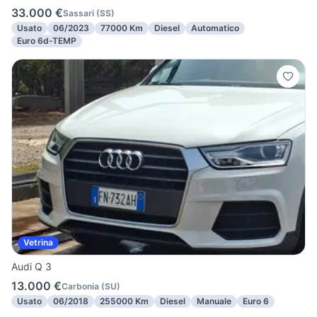
33.000 €
Sassari
(
SS
)
Usato
06/2023
77000 Km
Diesel
Automatico
Euro 6d-TEMP
Vetrina
Audi Q 3
13.000 €
Carbonia
(
SU
)
Usato
06/2018
255000 Km
Diesel
Manuale
Euro 6