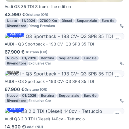
Audi Q3 35 TDI S tronic line edition
43.990 €
Oristano
(
OR
)
Usato
11/2024
27600 Km
Diesel
Sequenziale
Euro 6e
Rivenditore
Rimag Premium
Vetrina
AUDI - Q3 Sportback - 193 CV- Q3 SPB 35 TDI
67.900 €
Oristano
(
OR
)
Nuovo
01/2026
Benzina
Sequenziale
Euro 6e
Rivenditore
Exclusive Car
8
AUDI - Q3 Sportback - 193 CV- Q3 SPB 35 TDI
67.900 €
Oristano
(
OR
)
Nuovo
01/2026
Benzina
Sequenziale
Euro 6e
Rivenditore
Exclusive Car
Vetrina
Audi Q3 2.0 TDI (Diesel) 140cv - Tettuccio
14.500 €
Lode'
(
NU
)