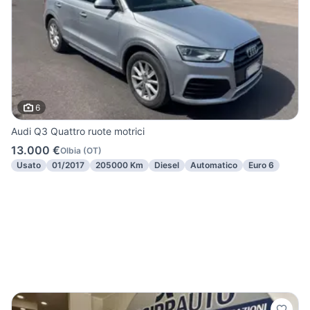
6
Audi Q3 Quattro ruote motrici
13.000 €
Olbia
(
OT
)
Usato
01/2017
205000 Km
Diesel
Automatico
Euro 6