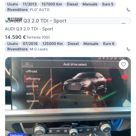
Usato
11/2013
157000 Km
Diesel
Manuale
Euro 5
Rivenditore
FLO' AUTO
23
AUDI Q3 2.0 TDI - Sport
14.590 €
Tertenia
(
OG
)
Usato
07/2016
125000 Km
Diesel
Manuale
Euro 6
Rivenditore
M.C.I.auto
Vetrina