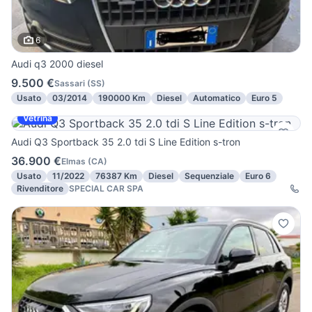
6
Audi q3 2000 diesel
9.500 €
Sassari
(
SS
)
Usato
03/2014
190000 Km
Diesel
Automatico
Euro 5
Vetrina
Audi Q3 Sportback 35 2.0 tdi S Line Edition s-tron
36.900 €
Elmas
(
CA
)
Usato
11/2022
76387 Km
Diesel
Sequenziale
Euro 6
Rivenditore
SPECIAL CAR SPA