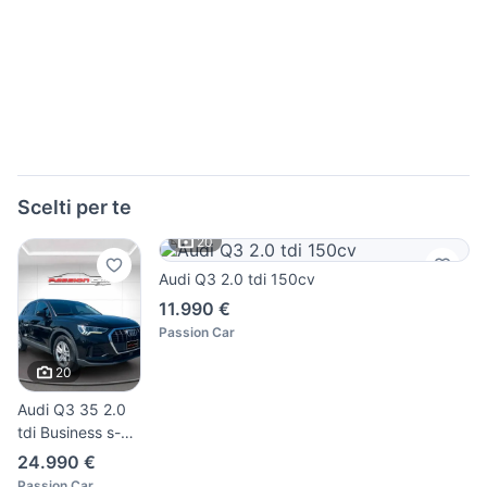
Scelti per te
20
Audi Q3 2.0 tdi 150cv
11.990 €
Passion Car
20
Audi Q3 35 2.0
tdi Business s-
tronic
24.990 €
Passion Car