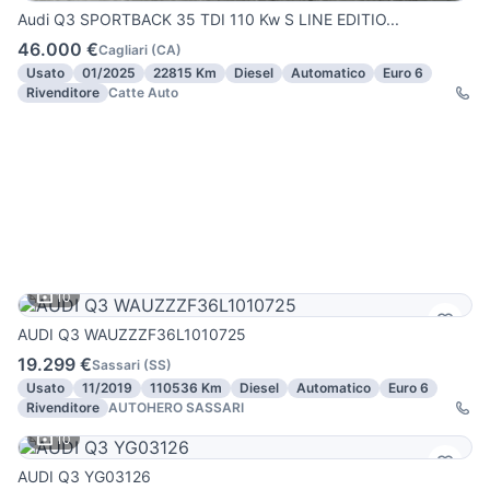
Audi Q3 SPORTBACK 35 TDI 110 Kw S LINE EDITIO...
46.000 €
Cagliari
(
CA
)
Usato
01/2025
22815 Km
Diesel
Automatico
Euro 6
Rivenditore
Catte Auto
10
AUDI Q3 WAUZZZF36L1010725
19.299 €
Sassari
(
SS
)
Usato
11/2019
110536 Km
Diesel
Automatico
Euro 6
Rivenditore
AUTOHERO SASSARI
10
AUDI Q3 YG03126