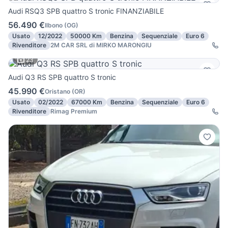
Audi RSQ3 SPB quattro S tronic FINANZIABILE
56.490 €
Ilbono
(
OG
)
Usato
12/2022
50000 Km
Benzina
Sequenziale
Euro 6
Rivenditore
2M CAR SRL di MIRKO MARONGIU
23
Audi Q3 RS SPB quattro S tronic
45.990 €
Oristano
(
OR
)
Usato
02/2022
67000 Km
Benzina
Sequenziale
Euro 6
Rivenditore
Rimag Premium