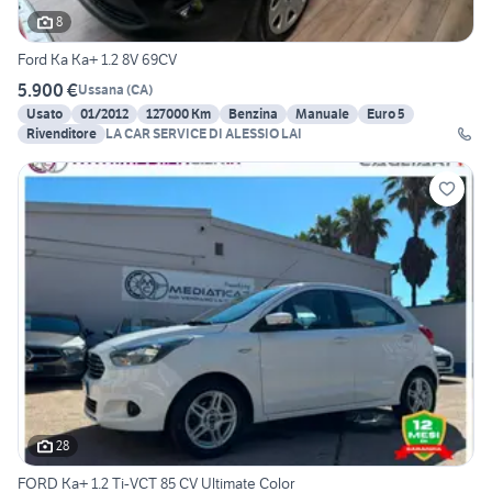
8
Ford Ka Ka+ 1.2 8V 69CV
5.900 €
Ussana
(
CA
)
Usato
01/2012
127000 Km
Benzina
Manuale
Euro 5
Rivenditore
LA CAR SERVICE DI ALESSIO LAI
28
FORD Ka+ 1.2 Ti-VCT 85 CV Ultimate Color