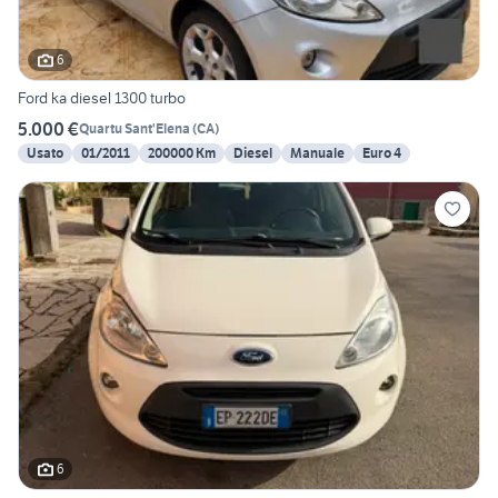
6
Ford ka diesel 1300 turbo
5.000 €
Quartu Sant'Elena
(
CA
)
Usato
01/2011
200000 Km
Diesel
Manuale
Euro 4
6