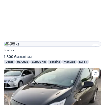
6
Ford ka
1.800 €
Sassari
(
SS
)
Usato
08/2003
111000 Km
Benzina
Manuale
Euro 4