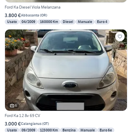
Ford Ka Diesel Viola Melanzana
3.800 €
Abbasanta
(
OR
)
Usato
04/2009
160000 Km
Diesel
Manuale
Euro 4
6
Ford Ka 1.2 8v 69 CV
3.000 €
Calangianus
(
OT
)
Usato
09/2009
123000 Km
Benzina
Manuale
Euro 6e