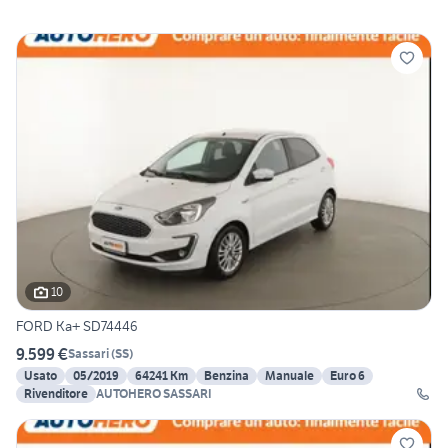
10
FORD Ka+ SD74446
9.599 €
Sassari
(
SS
)
Usato
05/2019
64241 Km
Benzina
Manuale
Euro 6
Rivenditore
AUTOHERO SASSARI