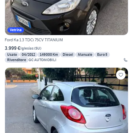
Vetrina
Ford Ka 1.3 TDCi 75CV TITANIUM
3.999 €
Iglesias
(
SU
)
Usato
04/2012
149000 Km
Diesel
Manuale
Euro 5
Rivenditore
GC AUTOMOBILI