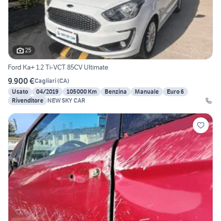
25
Ford Ka+ 1.2 Ti-VCT 85CV Ultimate
9.900 €
Cagliari
(
CA
)
Usato
04/2019
105000 Km
Benzina
Manuale
Euro 6
Rivenditore
NEW SKY CAR