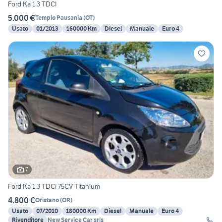
Ford Ka 1.3 TDCI
5.000 €
Tempio Pausania
(
OT
)
Usato
01/2013
160000 Km
Diesel
Manuale
Euro 4
7
Ford Ka 1.3 TDCi 75CV Titanium
4.800 €
Oristano
(
OR
)
Usato
07/2010
180000 Km
Diesel
Manuale
Euro 4
Rivenditore
New Service Car srls