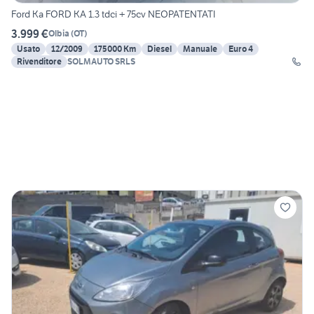
Ford Ka FORD KA 1.3 tdci + 75cv NEOPATENTATI
3.999 €
Olbia
(
OT
)
Usato
12/2009
175000 Km
Diesel
Manuale
Euro 4
Rivenditore
SOLMAUTO SRLS