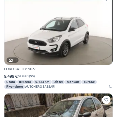
10
FORD Ka+ HY99027
9.499 €
Sassari
(
SS
)
Usato
09/2018
57684 Km
Diesel
Manuale
Euro 6e
Rivenditore
AUTOHERO SASSARI