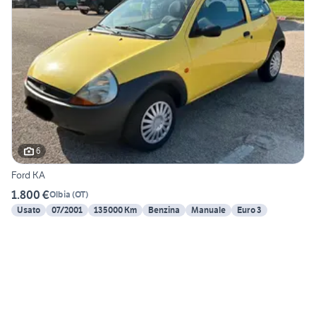
6
Ford KA
1.800 €
Olbia
(
OT
)
Usato
07/2001
135000 Km
Benzina
Manuale
Euro 3