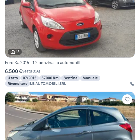
13
Ford Ka 2015 - 1.2 benzina Lb automobili
6.500 €
Sestu
(
CA
)
Usato
07/2015
57000 Km
Benzina
Manuale
Rivenditore
LB AUTOMOBILI SRL