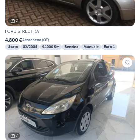
2
FORD STREET KA
4.800 €
Arzachena
(
OT
)
Usato
02/2004
94000 Km
Benzina
Manuale
Euro 4
7