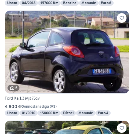
Usato
04/2018
157000 Km
Benzina
Manuale
Euro 6
6
Ford Ka 1.3 Mjt 75cv
4.800 €
Gonnosfanadiga
(
VS
)
Usato
01/2010
158000 Km
Diesel
Manuale
Euro 4