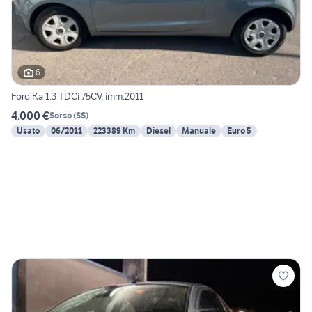
6
Ford Ka 1.3 TDCi 75CV, imm.2011
4.000 €
Sorso
(
SS
)
Usato
06/2011
223389 Km
Diesel
Manuale
Euro 5