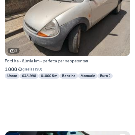
2
Ford Ka - 81mila km - perfetta per neopatentati
1.000 €
Iglesias
(
SU
)
Usato
03/1998
81000 Km
Benzina
Manuale
Euro 2