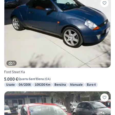
5
Ford Steet Ka
5.000 €
Quartu Sant'Elena
(
CA
)
Usato
04/2006
109200 Km
Benzina
Manuale
Euro 4