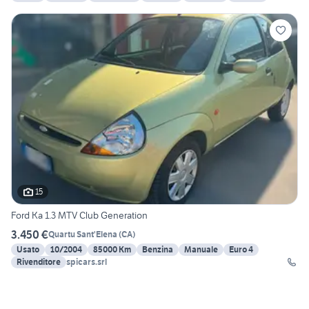
15
Ford Ka 1.3 MTV Club Generation
3.450 €
Quartu Sant'Elena
(
CA
)
Usato
10/2004
85000 Km
Benzina
Manuale
Euro 4
Rivenditore
spicars.srl