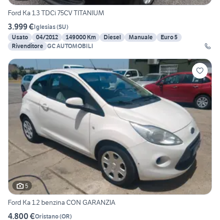
Ford Ka 1.3 TDCi 75CV TITANIUM
3.999 €
Iglesias
(
SU
)
Usato
04/2012
149000 Km
Diesel
Manuale
Euro 5
Rivenditore
GC AUTOMOBILI
5
Ford Ka 1.2 benzina CON GARANZIA
4.800 €
Oristano
(
OR
)