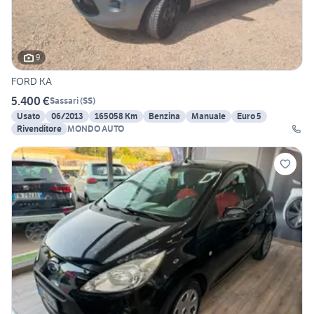
9
FORD KA
5.400 €
Sassari
(
SS
)
Usato
06/2013
165058 Km
Benzina
Manuale
Euro 5
Rivenditore
MONDO AUTO