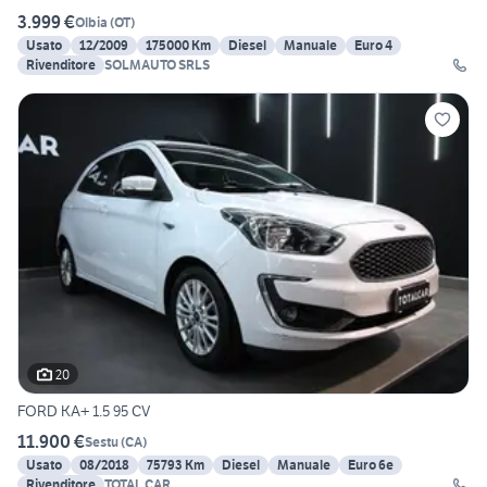
3.999 €
Olbia
(
OT
)
Usato
12/2009
175000 Km
Diesel
Manuale
Euro 4
Rivenditore
SOLMAUTO SRLS
20
FORD KA+ 1.5 95 CV
11.900 €
Sestu
(
CA
)
Usato
08/2018
75793 Km
Diesel
Manuale
Euro 6e
Rivenditore
TOTAL CAR