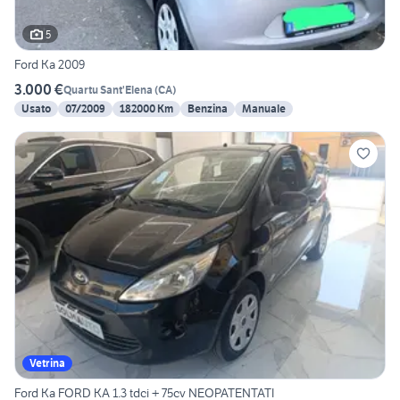
5
Ford Ka 2009
3.000 €
Quartu Sant'Elena
(
CA
)
Usato
07/2009
182000 Km
Benzina
Manuale
Vetrina
Ford Ka FORD KA 1.3 tdci + 75cv NEOPATENTATI