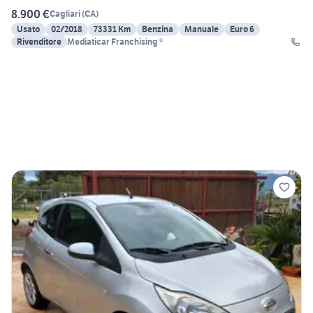
8.900 €
Cagliari
(
CA
)
Usato
02/2018
73331 Km
Benzina
Manuale
Euro 6
Rivenditore
Mediaticar Franchising ®