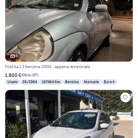
6
Ford ka 1.3 benzina-2004 - appena revisionata
1.800 €
Olbia
(
OT
)
Usato
03/2004
167464 Km
Benzina
Manuale
Euro 4