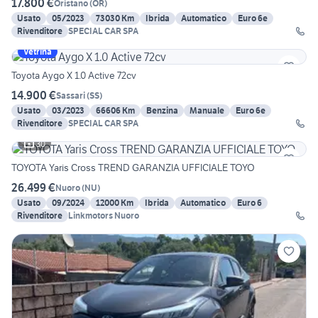
17.800 €
Oristano
(
OR
)
Usato
05/2023
73030 Km
Ibrida
Automatico
Euro 6e
Rivenditore
SPECIAL CAR SPA
Vetrina
Toyota Aygo X 1.0 Active 72cv
14.900 €
Sassari
(
SS
)
Usato
03/2023
66606 Km
Benzina
Manuale
Euro 6e
Rivenditore
SPECIAL CAR SPA
30
TOYOTA Yaris Cross TREND GARANZIA UFFICIALE TOYO
26.499 €
Nuoro
(
NU
)
Usato
09/2024
12000 Km
Ibrida
Automatico
Euro 6
Rivenditore
Linkmotors Nuoro