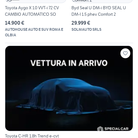
Toyota Aygo X 1.0 VVT-i 72 CV
Byd Seal U DM-i BYD SEAL U
CAMBIO AUTOMATICO SO
DM-I 1.5 phev Comfort 2
14.900 €
29.999 €
AUTOHOUSE AUTO E SUV ROMA E
SOLMAUTO SRLS
OLBIA
Toyota C-HR 1.8h Trend e-cvt