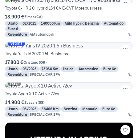
Toyota C-HR 2.0 Hybrid 184 CV E-CVT Morebusiness
18.900 €
Elmas
(
CA
)
Usato
02/2021
140000 Km
Mild Hybrid Benzina
Automatico
Euro 6
Rivenditore
AMautomobili
Vetrina
Toyota Yaris IV 2020 1.5h Business
17.800 €
Oristano
(
OR
)
Usato
05/2023
73030 Km
Ibrida
Automatico
Euro 6e
Rivenditore
SPECIAL CAR SPA
17
Toyota Aygo X 1.0 Active 72cv
14.900 €
Sassari
(
SS
)
Usato
03/2023
58466 Km
Benzina
Manuale
Euro 6e
Rivenditore
SPECIAL CAR SPA