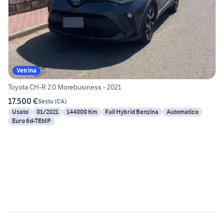
Vetrina
Toyota CH-R 2.0 Morebusiness - 2021
17.500 €
Sestu
(
CA
)
Usato
01/2021
144000 Km
Full Hybrid Benzina
Automatico
Euro 6d-TEMP