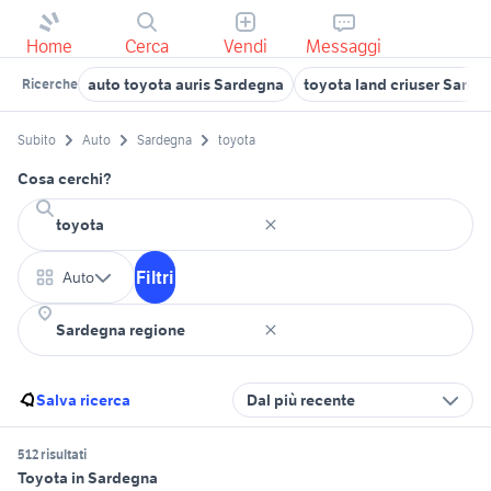
Home
Cerca
Vendi
Messaggi
auto toyota auris Sardegna
toyota land criuser Sarde
Ricerche
Subito
Auto
Sardegna
toyota
Cosa cerchi?
Filtri
Auto
Salva ricerca
Dal più recente
512 risultati
Toyota in Sardegna