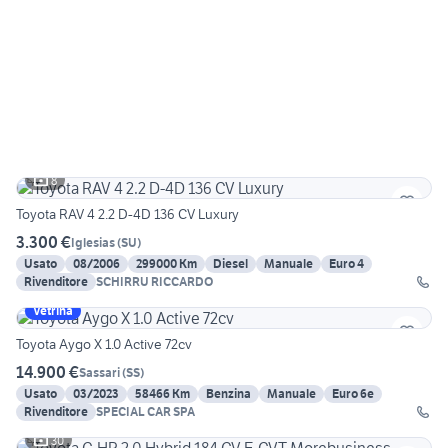
8
Toyota RAV 4 2.2 D-4D 136 CV Luxury
3.300 €
Iglesias
(
SU
)
Usato
08/2006
299000 Km
Diesel
Manuale
Euro 4
Rivenditore
SCHIRRU RICCARDO
Vetrina
Toyota Aygo X 1.0 Active 72cv
14.900 €
Sassari
(
SS
)
Usato
03/2023
58466 Km
Benzina
Manuale
Euro 6e
Rivenditore
SPECIAL CAR SPA
30