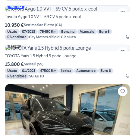
Vetrina
Toyota Aygo 1.0 VVT-i 69 CV 5 porte x-cool
10.950 €
Settimo San Pietro
(
CA
)
Usato
07/2018
75450 Km
Benzina
Manuale
Euro 6
Rivenditore
City Motors di Soldi Gianluca
11
TOYOTA Yaris 1.5 Hybrid 5 porte Lounge
15.800 €
Sassari
(
SS
)
Usato
01/2021
47500 Km
Ibrida
Automatico
Euro 6
Rivenditore
SG AUTO