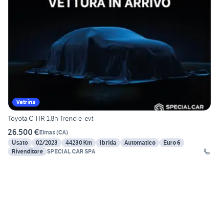
Vetrina
Toyota C-HR 1.8h Trend e-cvt
26.500 €
Elmas
(
CA
)
Usato
02/2023
44230 Km
Ibrida
Automatico
Euro 6
Rivenditore
SPECIAL CAR SPA