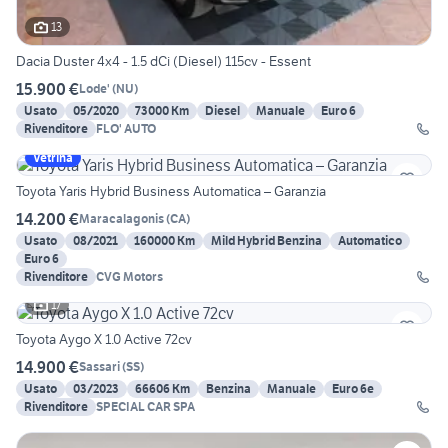
13
Dacia Duster 4x4 - 1.5 dCi (Diesel) 115cv - Essent
15.900 €
Lode'
(
NU
)
Usato
05/2020
73000 Km
Diesel
Manuale
Euro 6
Rivenditore
FLO' AUTO
Vetrina
Toyota Yaris Hybrid Business Automatica – Garanzia
14.200 €
Maracalagonis
(
CA
)
Usato
08/2021
160000 Km
Mild Hybrid Benzina
Automatico
Euro 6
Rivenditore
CVG Motors
17
Toyota Aygo X 1.0 Active 72cv
14.900 €
Sassari
(
SS
)
Usato
03/2023
66606 Km
Benzina
Manuale
Euro 6e
Rivenditore
SPECIAL CAR SPA