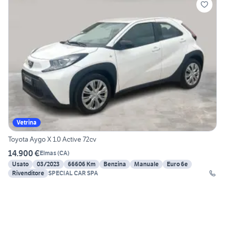
Vetrina
Toyota Aygo X 1.0 Active 72cv
14.900 €
Elmas
(
CA
)
Usato
03/2023
66606 Km
Benzina
Manuale
Euro 6e
Rivenditore
SPECIAL CAR SPA