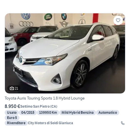
21
Toyota Auris Touring Sports 1.8 Hybrid Lounge
8.950 €
Settimo San Pietro
(
CA
)
Usato
04/2015
139950 Km
Mild Hybrid Benzina
Automatico
Euro 5
Rivenditore
City Motors di Soldi Gianluca