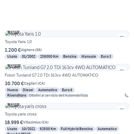
4
Toyota Yaris 1.0
1.200 €
Alghero
(
SS
)
Usato
01/2002
239000 Km
Benzina
Manuale
Euro 3
11
Foton Tunland G7 2.0 TDi 163cv 4WD AUTOMATICO
30.700 €
Cagliari
(
CA
)
Nuovo
Diesel
Automatico
Euro 6
Rivenditore
Ottolini al servizio dell'Automobilista
4
Toyota yaris cross
18.999 €
Villasimius
(
CA
)
Usato
10/2022
92500 Km
Full Hybrid Benzina
Automatico