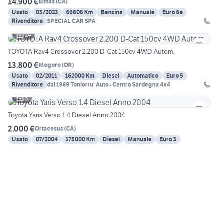
14.900 €
Elmas
(
CA
)
Usato
03/2023
66606 Km
Benzina
Manuale
Euro 6e
Rivenditore
SPECIAL CAR SPA
24
TOYOTA Rav4 Crossover 2.200 D-Cat 150cv 4WD Autom.
13.800 €
Mogoro
(
OR
)
Usato
02/2011
162000 Km
Diesel
Automatico
Euro 5
Rivenditore
dal 1969 Toniorru' Auto - Centro Sardegna 4x4
5
Toyota Yaris Verso 1.4 Diesel Anno 2004
2.000 €
Ortacesus
(
CA
)
Usato
07/2004
175000 Km
Diesel
Manuale
Euro 3