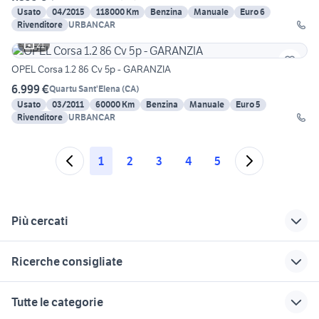
Usato
04/2015
118000 Km
Benzina
Manuale
Euro 6
Rivenditore
URBANCAR
21
OPEL Corsa 1.2 86 Cv 5p - GARANZIA
6.999 €
Quartu Sant'Elena
(
CA
)
Usato
03/2011
60000 Km
Benzina
Manuale
Euro 5
Rivenditore
URBANCAR
1
2
3
4
5
Più cercati
Correlati
Richerche simili
Suggerimenti
Ricerche consigliate
toyota yaris benzina
auto toyota suv
toyota auris berlina
Sardegna
Sardegna
toyota corolla 1990
toyota plug-in 2022
toyota auris 2008
Tutte le categorie
auto toyota citycar
toyota land cruiser
accessori auto
1990 toyota 4runner
ricambi toyota avensis