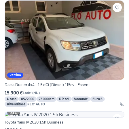
Vetrina
Dacia Duster 4x4 - 1.5 dCi (Diesel) 115cv - Essent
15.900 €
Lode'
(
NU
)
Usato
05/2020
73000 Km
Diesel
Manuale
Euro 6
Rivenditore
FLO' AUTO
17
Toyota Yaris IV 2020 1.5h Business