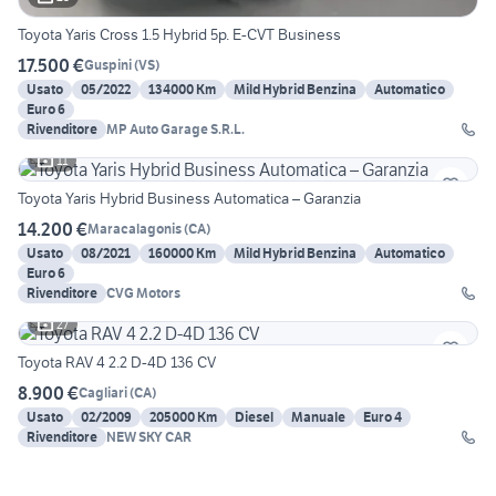
Toyota Yaris Cross 1.5 Hybrid 5p. E-CVT Business
17.500 €
Guspini
(
VS
)
Usato
05/2022
134000 Km
Mild Hybrid Benzina
Automatico
Euro 6
Rivenditore
MP Auto Garage S.R.L.
11
Toyota Yaris Hybrid Business Automatica – Garanzia
14.200 €
Maracalagonis
(
CA
)
Usato
08/2021
160000 Km
Mild Hybrid Benzina
Automatico
Euro 6
Rivenditore
CVG Motors
27
Toyota RAV 4 2.2 D-4D 136 CV
8.900 €
Cagliari
(
CA
)
Usato
02/2009
205000 Km
Diesel
Manuale
Euro 4
Rivenditore
NEW SKY CAR