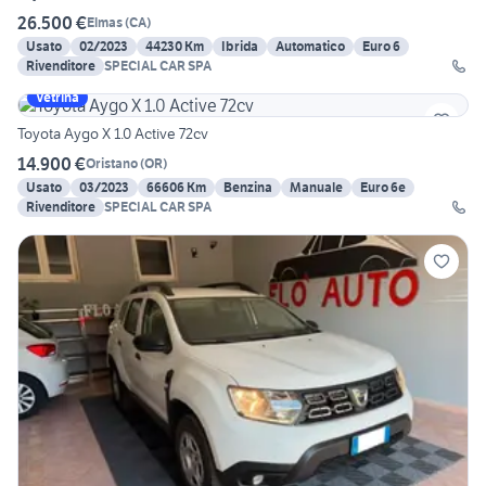
26.500 €
Elmas
(
CA
)
Usato
02/2023
44230 Km
Ibrida
Automatico
Euro 6
Rivenditore
SPECIAL CAR SPA
Vetrina
Toyota Aygo X 1.0 Active 72cv
14.900 €
Oristano
(
OR
)
Usato
03/2023
66606 Km
Benzina
Manuale
Euro 6e
Rivenditore
SPECIAL CAR SPA