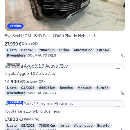
Vetrina
Byd Seal U DM-i BYD Seal U DM-i Plug-In Hybrid – 8
27.999 €
Olbia
(
OT
)
Usato
03/2025
20842 Km
Ibrida
Automatico
Euro 6e
Rivenditore
SOLMAUTO SRLS
17
Toyota Aygo X 1.0 Active 72cv
14.900 €
Oristano
(
OR
)
Usato
03/2023
66606 Km
Benzina
Manuale
Euro 6e
Rivenditore
SPECIAL CAR SPA
Vetrina
Toyota Yaris 1.5 hybrid Business
17.800 €
Elmas
(
CA
)
Usato
05/2023
73030 Km
Ibrida
Automatico
Euro 6e