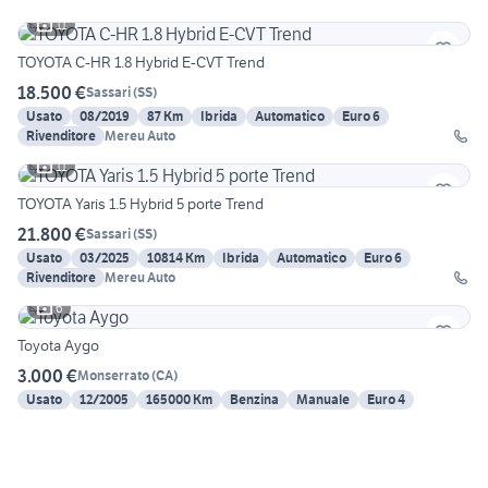
11
TOYOTA C-HR 1.8 Hybrid E-CVT Trend
18.500 €
Sassari
(
SS
)
Usato
08/2019
87 Km
Ibrida
Automatico
Euro 6
Rivenditore
Mereu Auto
11
TOYOTA Yaris 1.5 Hybrid 5 porte Trend
21.800 €
Sassari
(
SS
)
Usato
03/2025
10814 Km
Ibrida
Automatico
Euro 6
Rivenditore
Mereu Auto
6
Toyota Aygo
3.000 €
Monserrato
(
CA
)
Usato
12/2005
165000 Km
Benzina
Manuale
Euro 4