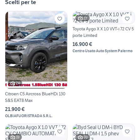
Scelti per te
23
Toyota Aygo X X 1.0 VVT-i 72 CV 5
porte Limited
16.900 €
Centro Usato Auto System Palermo
24
Citroen C5 Aircross BlueHDi 130
S&S EAT8 Max
21.900 €
OLBIAFUORISTRADA S.R.L.
19
20