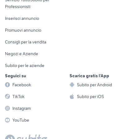
Informatica
Animali
Professionisti
Arredamento e
Console e
Accessori per
Casalinghi
Inserisci annuncio
Videogiochi
animali
Elettrodomestici
Promuovi annuncio
Audio/Video
Musica e Film
Giardino e Fai da te
Consigli per la vendita
Fotografia
Libri e Riviste
Abbigliamento e
Negozi e Aziende
Telefonia
Strumenti Musicali
Accessori
Subito per le aziende
Sports
Tutto per i bambini
Seguici su
Scarica gratis l'App
Biciclette
Facebook
Subito per Android
Collezionismo
TikTok
Subito per iOS
Instagram
YouTube