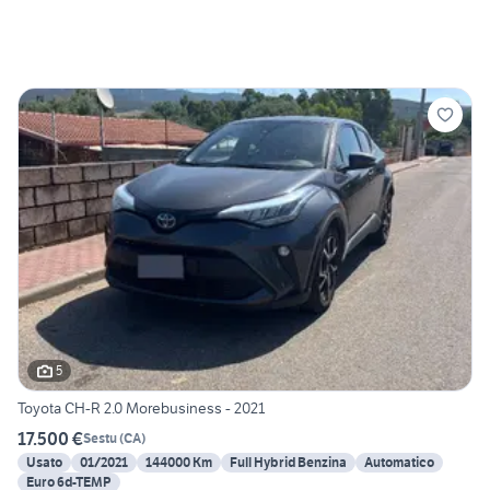
5
Toyota CH-R 2.0 Morebusiness - 2021
17.500 €
Sestu
(
CA
)
Usato
01/2021
144000 Km
Full Hybrid Benzina
Automatico
Euro 6d-TEMP