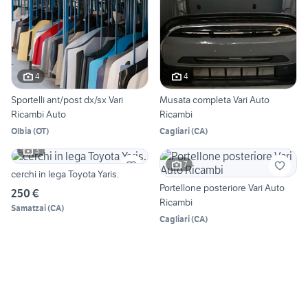
4
4
Sportelli ant/post dx/sx Vari
Musata completa Vari Auto
Ricambi Auto
Ricambi
Olbia
(
OT
)
Cagliari
(
CA
)
3
7
cerchi in lega Toyota Yaris.
Portellone posteriore Vari Auto
250 €
Ricambi
Samatzai
(
CA
)
Cagliari
(
CA
)