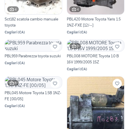
4
4
Sct182 scatola cambio manuale
PBL420 Motore Toyota Yaris 1.5
toyota
1NZ-FXE [12/--]
Cagliari
(
CA
)
Cagliari
(
CA
)
3
PBL959 Parabrezza toyota suzuki
PBL008 MOTORE Toyota 1.0 B
16V 1999/2005 1SZ
Cagliari
(
CA
)
Cagliari
(
CA
)
6
PBL045 Motore Toyota 1.5B 1NZ-
FE [00/05]
Cagliari
(
CA
)