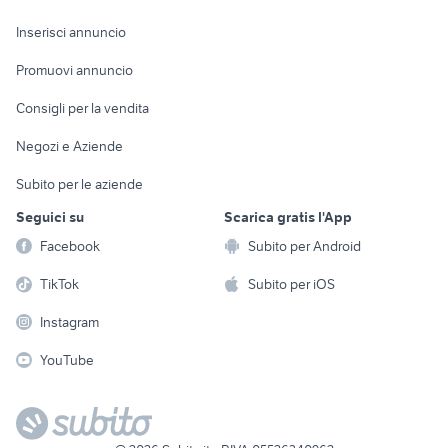
Arredamento e
Console e
Accessori per
Casalinghi
Inserisci annuncio
Videogiochi
animali
Elettrodomestici
Promuovi annuncio
Audio/Video
Musica e Film
Giardino e Fai da te
Consigli per la vendita
Fotografia
Libri e Riviste
Abbigliamento e
Negozi e Aziende
Telefonia
Strumenti Musicali
Accessori
Subito per le aziende
Sports
Tutto per i bambini
Seguici su
Scarica gratis l'App
Biciclette
Facebook
Subito per Android
Collezionismo
TikTok
Subito per iOS
Instagram
YouTube