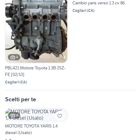
Cambio yaris verso 1.3 cv 86
Cagliari
(
CA
)
4
PBL421 Motore Toyota 1.3B 2SZ-
FE [02/13]
Cagliari
(
CA
)
Scelti per te
4
MOTORE TOYOTA YARIS 1.4
diesel (Usato)