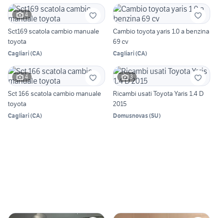
4
Sct169 scatola cambio manuale
Cambio toyota yaris 1.0 a benzina
toyota
69 cv
Cagliari
(
CA
)
Cagliari
(
CA
)
4
3
Sct 166 scatola cambio manuale
Ricambi usati Toyota Yaris 1.4 D
toyota
2015
Cagliari
(
CA
)
Domusnovas
(
SU
)