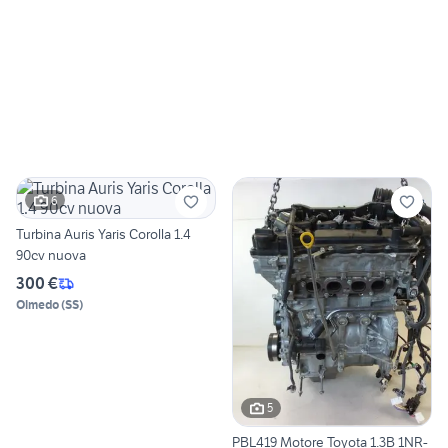
6
Turbina Auris Yaris Corolla 1.4
90cv nuova
300 €
Olmedo
(
SS
)
5
PBL419 Motore Toyota 1.3B 1NR-