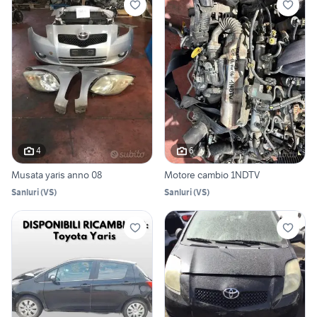
4
6
Musata yaris anno 08
Motore cambio 1NDTV
Sanluri
(
VS
)
Sanluri
(
VS
)