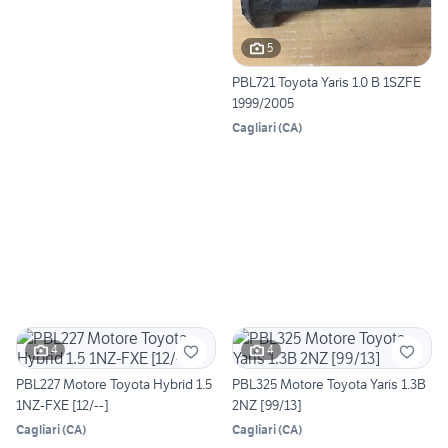
5
PBL721 Toyota Yaris 1.0 B 1SZFE
1999/2005
Cagliari
(
CA
)
4
4
PBL227 Motore Toyota Hybrid 1.5
PBL325 Motore Toyota Yaris 1.3B
1NZ-FXE [12/--]
2NZ [99/13]
Cagliari
(
CA
)
Cagliari
(
CA
)