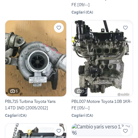
FE [09/--]
Cagliari
(
CA
)
6
5
PBL715 Turbina Toyota Yaris
PBL007 Motore Toyota 1.0B 1KR-
1.4TD 1ND [2005/2012]
FE [05/--]
Cagliari
(
CA
)
Cagliari
(
CA
)