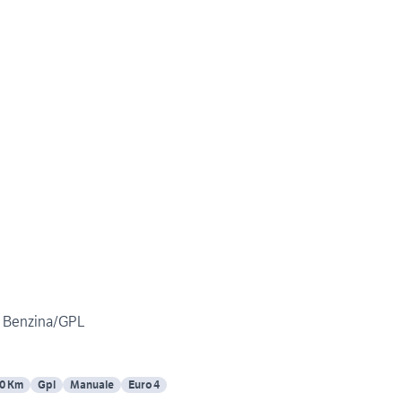
te Benzina/GPL
0 Km
Gpl
Manuale
Euro 4