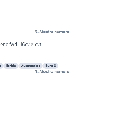
Mostra numero
rend fwd 116cv e-cvt
m
Ibrida
Automatico
Euro 6
Mostra numero