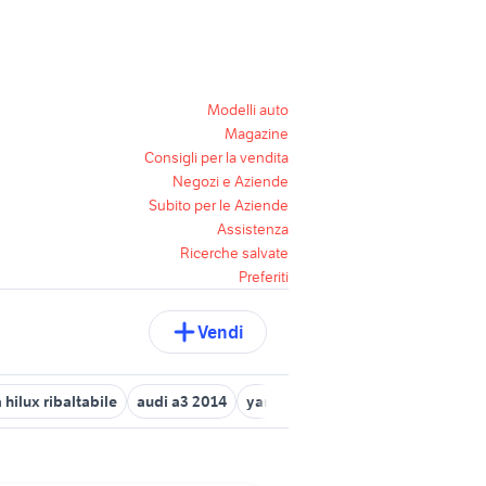
Modelli auto
Magazine
Consigli per la vendita
Negozi e Aziende
Subito per le Aziende
Assistenza
Ricerche salvate
Preferiti
Vendi
 hilux ribaltabile
audi a3 2014
yaris in campania
toyota iq Nap