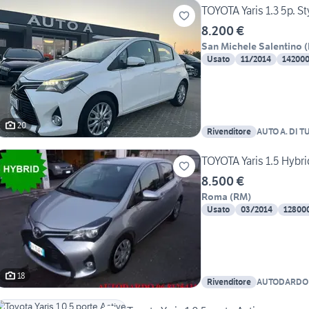
TOYOTA Yaris 1.3 5p. St
8.200 €
San Michele Salentino
(
Usato
11/2014
14200
20
Rivenditore
AUTO A. DI T
TOYOTA Yaris 1.5 Hybri
8.500 €
Roma
(
RM
)
Usato
03/2014
12800
18
Rivenditore
AUTODARDO