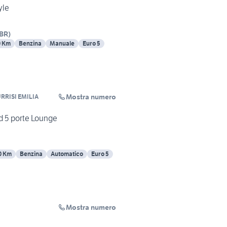
yle
BR
)
0 Km
Benzina
Manuale
Euro 5
Mostra numero
URRISI EMILIA
d 5 porte Lounge
0 Km
Benzina
Automatico
Euro 5
Mostra numero