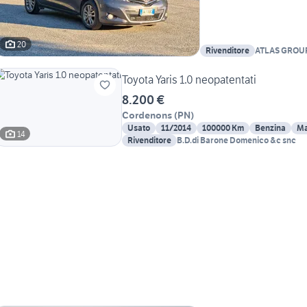
20
Rivenditore
ATLAS GROU
Toyota Yaris 1.0 neopatentati
8.200 €
Cordenons
(
PN
)
Usato
11/2014
100000 Km
Benzina
Ma
14
Rivenditore
B.D.di Barone Domenico &c snc