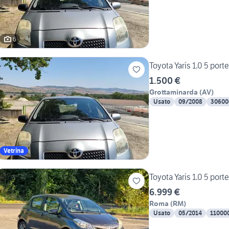
6
Toyota Yaris 1.0 5 por
1.500 €
Grottaminarda
(
AV
)
Usato
09/2008
30600
Vetrina
Toyota Yaris 1.0 5 po
6.999 €
Roma
(
RM
)
Usato
05/2014
11000