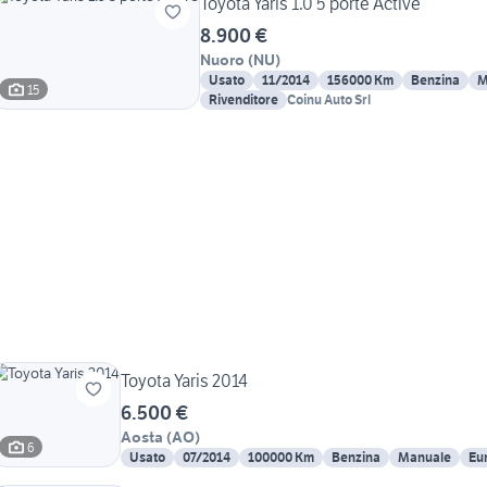
Toyota Yaris 1.0 5 porte Active
8.900 €
Nuoro
(
NU
)
Usato
11/2014
156000 Km
Benzina
M
15
Rivenditore
Coinu Auto Srl
Toyota Yaris 2014
6.500 €
Aosta
(
AO
)
6
Usato
07/2014
100000 Km
Benzina
Manuale
Eu