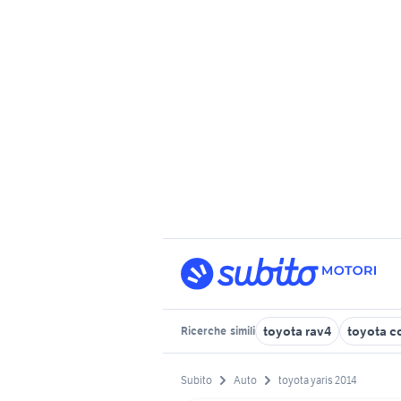
toyota rav4
toyota c
Ricerche
simili
Subito
Auto
toyota yaris 2014