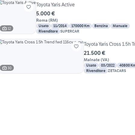
Toyota Yaris Active
5.000 €
Roma
(
RM
)
Usato
11/2014
170000 Km
Benzina
Manuale
12
Rivenditore
SUPERCAR
Toyota Yaris Cross 1.5h T
21.500 €
Malnate
(
VA
)
Usato
03/2022
40800 K
30
Rivenditore
ZETACARS