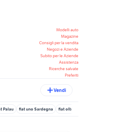
Modelli auto
Magazine
Consigli per la vendita
Negozi e Aziende
Subito per le Aziende
Assistenza
Ricerche salvate
Preferiti
Vendi
at Palau
fiat uno Sardegna
fiat olbia
fiat arborea