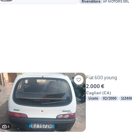
Rivenditore
AF MOTORS SRL
Fiat 600 young
2.000 €
Cagliari
(
CA
)
Usato
02/2000
11360
4