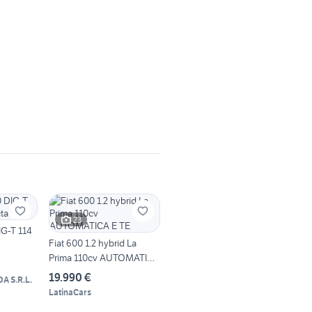
23
IG-T 114
Fiat 600 1.2 hybrid La
Prima 110cv AUTOMATICA
E TE
19.990 €
 S.R.L.
LatinaCars