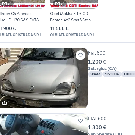
24
24
itroen C5 Aircross
Opel Mokka X 1.6 CDTI
lueHDi 130 S&S EAT8
Ecotec 4x2 Start&Stop
ax
Ultima
1.900 €
11.500 €
LBIAFUORISTRADA S.R.L.
OLBIAFUORISTRADA S.R.L.
Fiat 600
1.200 €
Selargius
(
CA
)
Usato
12/2004
17000
4
FIAT 600
1.800 €
San Sperate
(
CA
)