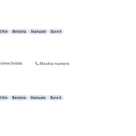
0 Km
Benzina
Manuale
Euro 4
Mostra numero
Giaime Deidda
0 Km
Benzina
Manuale
Euro 4