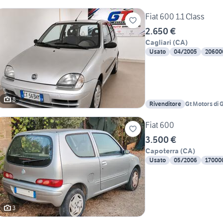
Fiat 600 1.1 Class
2.650 €
Cagliari
(
CA
)
Usato
04/2005
20600
8
Rivenditore
Gt Motors di 
Fiat 600
3.500 €
Capoterra
(
CA
)
Usato
05/2006
17000
3