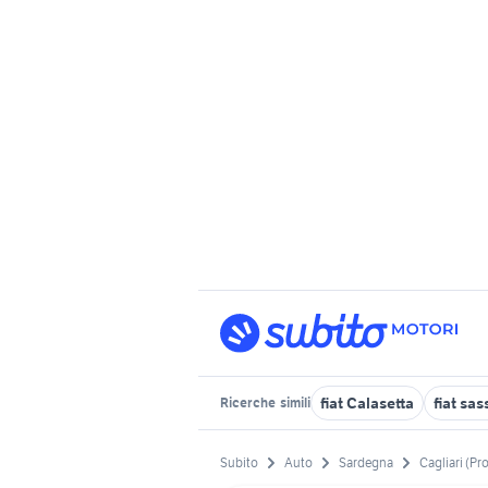
fiat Calasetta
fiat sas
Ricerche
simili
Subito
Auto
Sardegna
Cagliari (Pr