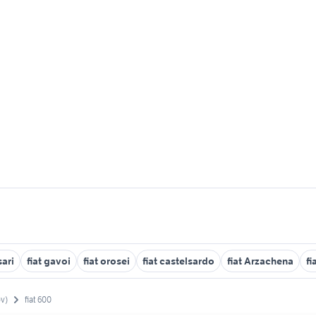
sari
fiat gavoi
fiat orosei
fiat castelsardo
fiat Arzachena
fi
ov)
fiat 600