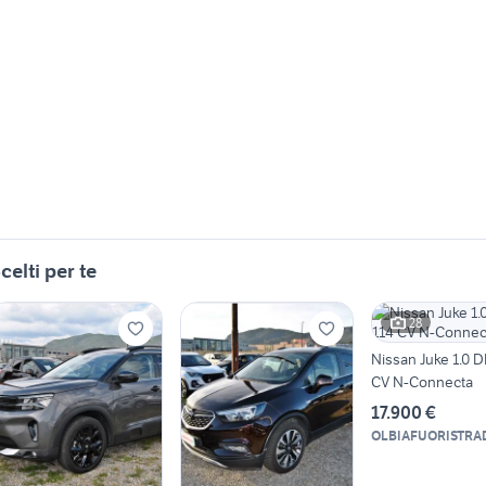
celti per te
28
Nissan Juke 1.0 D
CV N-Connecta
17.900 €
OLBIAFUORISTRADA