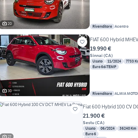
20
Rivenditore
Acentro
FIAT 600 Hybrid MHE
19.990 €
Sinnai
(
CA
)
Usato
11/2024
7733 
Euro 6d-TEMP
30
Rivenditore
ALMIA MOTO
Fiat 600 Hybrid 100 CV 
21.900 €
Sestu
(
CA
)
Usato
06/2024
36240 Km
Euro 6
27