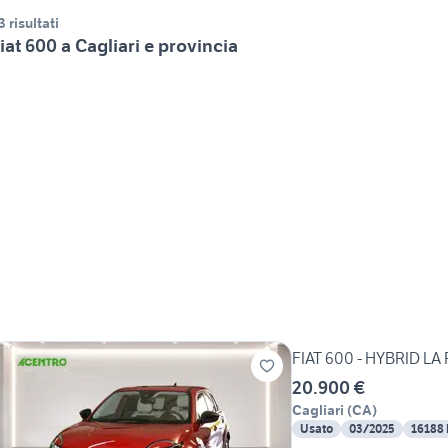
3 risultati
iat 600 a Cagliari e provincia
FIAT 600 - HYBRID LA 
20.900 €
Cagliari
(
CA
)
Usato
03/2025
16188