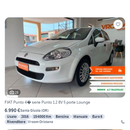
28
FIAT Punto 4� serie Punto 1.2 8V 5 porte Lounge
6.990 €
Santa Giusta
(
OR
)
Usato
2016
154000 Km
Benzina
Manuale
Euro 6
Rivenditore
Vroom Oristano