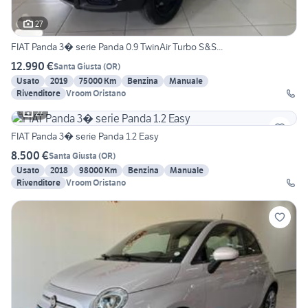
27
FIAT Panda 3� serie Panda 0.9 TwinAir Turbo S&S...
12.990 €
Santa Giusta
(
OR
)
Usato
2019
75000 Km
Benzina
Manuale
Rivenditore
Vroom Oristano
27
FIAT Panda 3� serie Panda 1.2 Easy
8.500 €
Santa Giusta
(
OR
)
Usato
2018
98000 Km
Benzina
Manuale
Rivenditore
Vroom Oristano