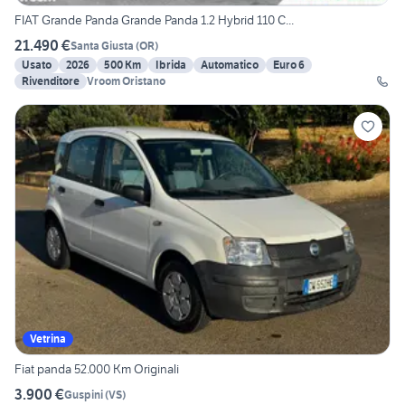
FIAT Grande Panda Grande Panda 1.2 Hybrid 110 C...
21.490 €
Santa Giusta
(
OR
)
Usato
2026
500 Km
Ibrida
Automatico
Euro 6
Rivenditore
Vroom Oristano
Vetrina
Fiat panda 52.000 Km Originali
3.900 €
Guspini
(
VS
)