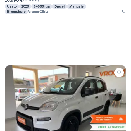
16.990 €
Olbia
(
OT
)
Usato
2020
64000 Km
Diesel
Manuale
Rivenditore
Vroom Olbia