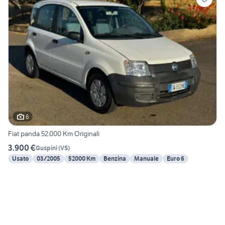
6
Fiat panda 52.000 Km Originali
3.900 €
Guspini
(
VS
)
Usato
03/2005
52000 Km
Benzina
Manuale
Euro 6