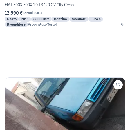
FIAT 500X 500X 1.0 T3 120 CV City Cross
12.990 €
Tortoli'
(
OG
)
Usato
2019
88000 Km
Benzina
Manuale
Euro 6
Rivenditore
Vroom Auto Tortolì