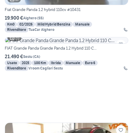
Fiat Grande Panda 1.2 hybrid 110cv #10431
19.900 €
Alghero
(
SS
)
Km0
02/2026
Mild Hybrid Benzina
Manuale
Rivenditore
TuaCar Alghero
20
FIAT Grande Panda Grande Panda 1.2 Hybrid 110 C...
21.490 €
Sestu
(
CA
)
Usato
2025
100 Km
Ibrida
Manuale
Euro 6
Rivenditore
Vroom Cagliari Sestu