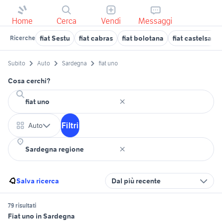
Home
Cerca
Vendi
Messaggi
fiat Sestu
fiat cabras
fiat bolotana
fiat castelsard
Ricerche
Subito
Auto
Sardegna
fiat uno
Cosa cerchi?
Filtri
Auto
Salva ricerca
Dal più recente
79 risultati
Fiat uno in Sardegna