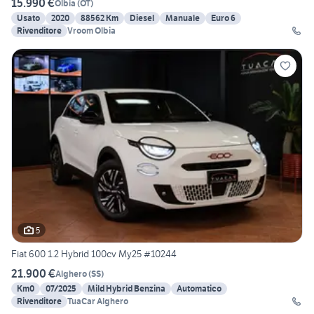
15.990 €
Olbia
(
OT
)
Usato
2020
88562 Km
Diesel
Manuale
Euro 6
Rivenditore
Vroom Olbia
5
Fiat 600 1.2 Hybrid 100cv My25 #10244
21.900 €
Alghero
(
SS
)
Km0
07/2025
Mild Hybrid Benzina
Automatico
Rivenditore
TuaCar Alghero