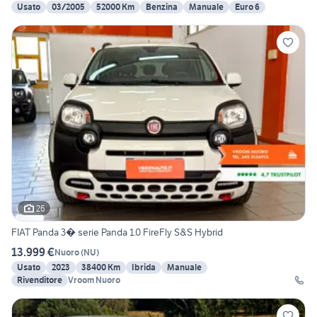
Usato
03/2005
52000 Km
Benzina
Manuale
Euro 6
26
FIAT Panda 3� serie Panda 1.0 FireFly S&S Hybrid
13.999 €
Nuoro
(
NU
)
Usato
2023
38400 Km
Ibrida
Manuale
Rivenditore
Vroom Nuoro