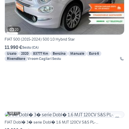
20
FIAT 500 (2015-2024) 500 1.0 Hybrid Star
11.990 €
Sestu
(
CA
)
Usato
2020
83777 Km
Benzina
Manuale
Euro 6
Rivenditore
Vroom Cagliari Sestu
19
FIAT Dobl� 3� serie Dobl� 1.6 MJT 120CV S&S PL-...