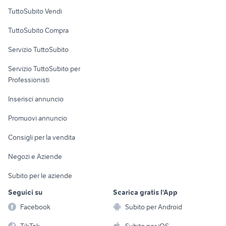
Case vacanza
TuttoSubito Vendi
Uffici e Locali
TuttoSubito Compra
commerciali
Servizio TuttoSubito
elettronica
per la casa e la
sports e hobby
Servizio TuttoSubito per
persona
Informatica
Animali
Professionisti
Arredamento e
Console e
Accessori per
Casalinghi
Inserisci annuncio
Videogiochi
animali
Elettrodomestici
Promuovi annuncio
Audio/Video
Musica e Film
Giardino e Fai da te
Consigli per la vendita
Fotografia
Libri e Riviste
Abbigliamento e
Negozi e Aziende
Telefonia
Strumenti Musicali
Accessori
Subito per le aziende
Sports
Tutto per i bambini
Seguici su
Scarica gratis l'App
Biciclette
Facebook
Subito per Android
Collezionismo