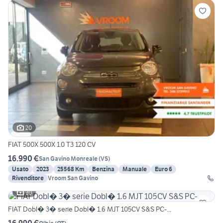
20
FIAT 500X 500X 1.0 T3 120 CV
16.990 €
San Gavino Monreale
(
VS
)
Usato
2023
25568 Km
Benzina
Manuale
Euro 6
Rivenditore
Vroom San Gavino
30
FIAT Dobl� 3� serie Dobl� 1.6 MJT 105CV S&S PC-...