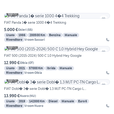
20
FIAT Panda 1� serie 1000 4�4 Trekking
5.000 €
Ozieri
(
SS
)
Usato
1986
200500 Km
Benzina
Manuale
Rivenditore
Vroom Sassari
21
FIAT 500 (2015-2024) 500 C 1.0 Hybrid Hey Google
12.990 €
Olbia
(
OT
)
Usato
2021
57000 Km
Ibrida
Manuale
Rivenditore
Vroom Olbia
29
FIAT Dobl� 3� serie Dobl� 1.3 MJT PC-TN Cargo L...
13.990 €
Nuoro
(
NU
)
Usato
2019
142000 Km
Diesel
Manuale
Euro 6
Rivenditore
Vroom Nuoro