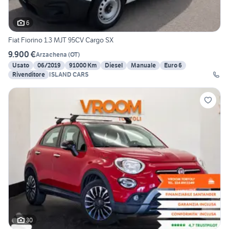
6
Fiat Fiorino 1.3 MJT 95CV Cargo SX
9.900 €
Arzachena
(
OT
)
Usato
06/2019
91000 Km
Diesel
Manuale
Euro 6
Rivenditore
ISLAND CARS
30