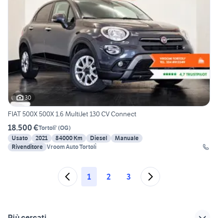
30
FIAT 500X 500X 1.6 MultiJet 130 CV Connect
18.500 €
Tortoli'
(
OG
)
Usato
2021
84000 Km
Diesel
Manuale
Rivenditore
Vroom Auto Tortolì
1
2
3
Più cercati