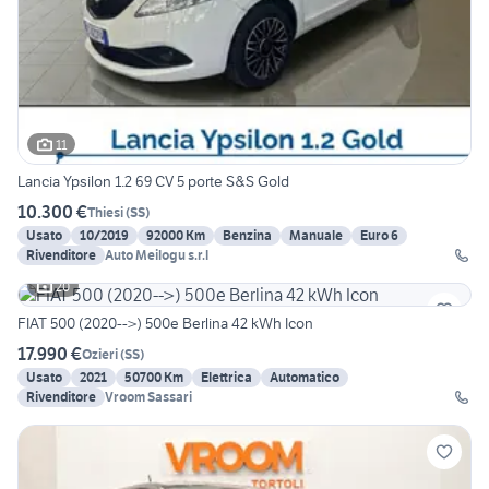
11
Lancia Ypsilon 1.2 69 CV 5 porte S&S Gold
10.300 €
Thiesi
(
SS
)
Usato
10/2019
92000 Km
Benzina
Manuale
Euro 6
Rivenditore
Auto Meilogu s.r.l
20
FIAT 500 (2020-->) 500e Berlina 42 kWh Icon
17.990 €
Ozieri
(
SS
)
Usato
2021
50700 Km
Elettrica
Automatico
Rivenditore
Vroom Sassari