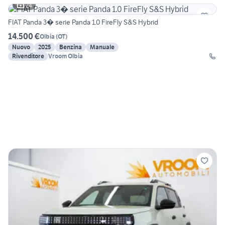
24
FIAT Panda 3� serie Panda 1.0 FireFly S&S Hybrid
14.500 €
Olbia
(
OT
)
Nuovo
2025
Benzina
Manuale
Rivenditore
Vroom Olbia