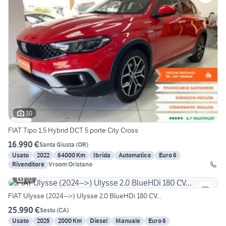
30
FIAT Tipo 1.5 Hybrid DCT 5 porte City Cross
16.990 €
Santa Giusta
(
OR
)
Usato
2022
64000 Km
Ibrida
Automatico
Euro 6
Rivenditore
Vroom Oristano
20
FIAT Ulysse (2024-->) Ulysse 2.0 BlueHDi 180 CV...
25.990 €
Sestu
(
CA
)
Usato
2025
2000 Km
Diesel
Manuale
Euro 6