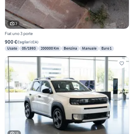
3
Fiat uno 3 porte
900 €
Cagliari
(
CA
)
Usato
05/1993
200000 Km
Benzina
Manuale
Euro 1
15