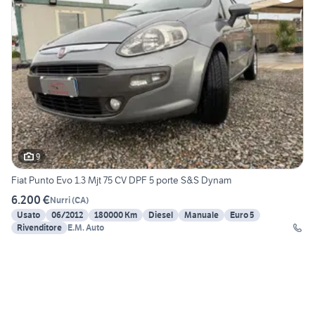
9
Fiat Punto Evo 1.3 Mjt 75 CV DPF 5 porte S&S Dynam
6.200 €
Nurri
(
CA
)
Usato
06/2012
180000 Km
Diesel
Manuale
Euro 5
Rivenditore
E.M. Auto