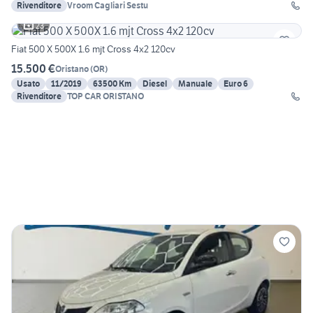
Rivenditore
Vroom Cagliari Sestu
23
Fiat 500 X 500X 1.6 mjt Cross 4x2 120cv
15.500 €
Oristano
(
OR
)
Usato
11/2019
63500 Km
Diesel
Manuale
Euro 6
Rivenditore
TOP CAR ORISTANO