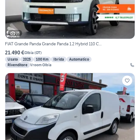
25
FIAT Grande Panda Grande Panda 1.2 Hybrid 110 C...
21.490 €
Olbia
(
OT
)
Usato
2025
100 Km
Ibrida
Automatico
Rivenditore
Vroom Olbia