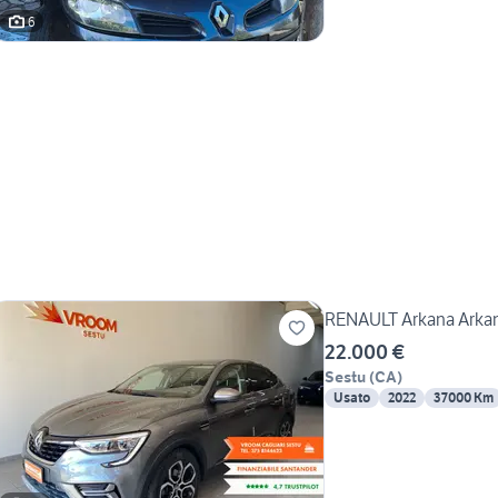
6
RENAULT Arkana Arkana
22.000 €
Sestu
(
CA
)
Usato
2022
37000 Km