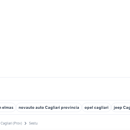
n elmas
novauto auto Cagliari provincia
opel cagliari
jeep Cag
Cagliari (Prov)
Sestu