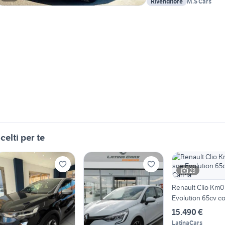
Rivenditore
M.S Cars
celti per te
23
Renault Clio Km0 
Evolution 65cv c
15.490 €
LatinaCars