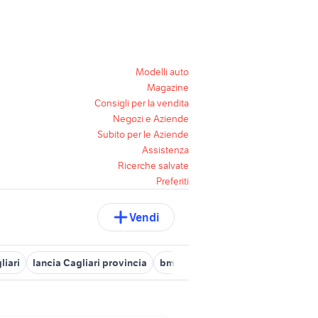
Modelli auto
Magazine
Consigli per la vendita
Negozi e Aziende
Subito per le Aziende
Assistenza
Ricerche salvate
Preferiti
Vendi
liari
lancia Cagliari provincia
bmw settimo san pietro
motore 