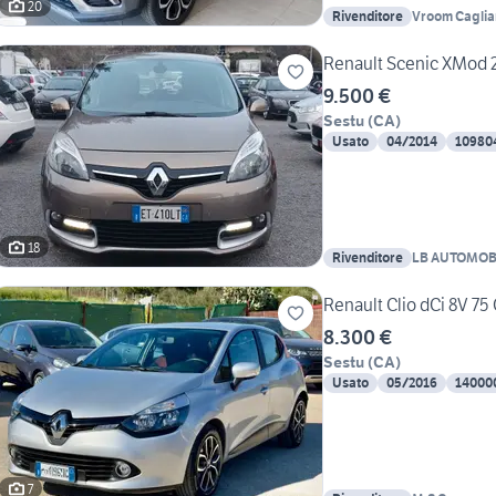
20
Rivenditore
Vroom Cagliar
Renault Scenic XMod 20
9.500 €
Sestu
(
CA
)
Usato
04/2014
10980
18
Rivenditore
Renault Clio dCi 8V 75
8.300 €
Sestu
(
CA
)
Usato
05/2016
14000
7