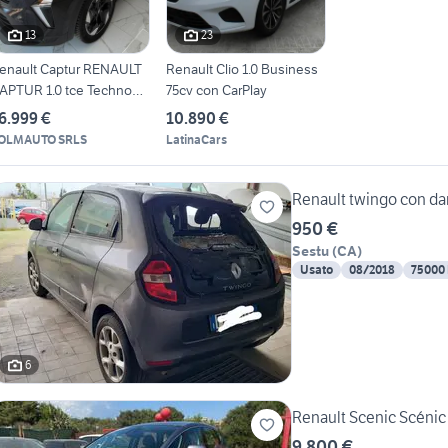
13
23
enault Captur RENAULT
Renault Clio 1.0 Business
APTUR 1.0 tce Techno
75cv con CarPlay
0cv
6.999 €
10.890 €
OLMAUTO SRLS
LatinaCars
Renault twingo con da
950 €
Sestu
(
CA
)
Usato
08/2018
75000
6
Renault Scenic Scénic
9.800 €