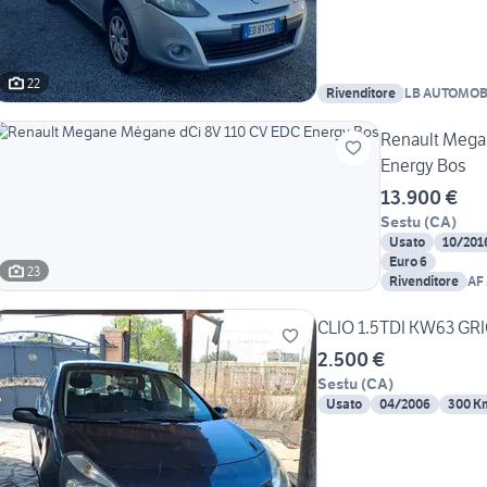
22
Rivenditore
Renault Mega
Energy Bos
13.900 €
Sestu
(
CA
)
Usato
10/201
Euro 6
23
Rivenditore
AF
CLIO 1.5TDI KW63 GR
2.500 €
Sestu
(
CA
)
Usato
04/2006
300 K