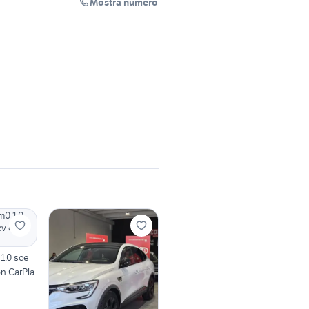
Mostra numero
1.0 sce
on CarPla