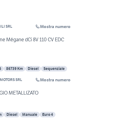
Mostra numero
LB AUTOMOBILI SRL
ne Mégane dCi 8V 110 CV EDC
6
86739 Km
Diesel
Sequenziale
Mostra numero
 MOTORS SRL
IGIO METALLIZATO
m
Diesel
Manuale
Euro 4