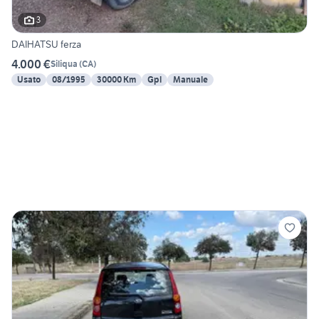
3
DAIHATSU ferza
4.000 €
Siliqua
(
CA
)
Usato
08/1995
30000 Km
Gpl
Manuale