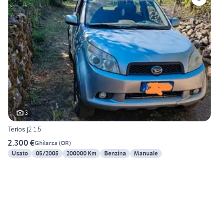
3
Terios j2 1.5
2.300 €
Ghilarza
(
OR
)
Usato
05/2005
200000 Km
Benzina
Manuale