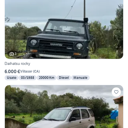
3
Daihatsu rocky
6.000 €
Villasor
(
CA
)
Usato
03/1988
20000 Km
Diesel
Manuale