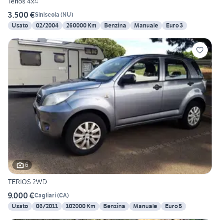
Terios 4x4
3.500 €
Siniscola
(
NU
)
Usato
02/2004
260000 Km
Benzina
Manuale
Euro 3
6
TERIOS 2WD
9.000 €
Cagliari
(
CA
)
Usato
06/2011
102000 Km
Benzina
Manuale
Euro 5