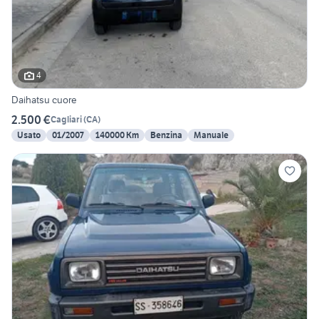
4
Daihatsu cuore
2.500 €
Cagliari
(
CA
)
Usato
01/2007
140000 Km
Benzina
Manuale