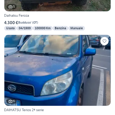
5
Daihatsu Feroza
4.300 €
Budduso'
(
OT
)
Usato
04/1989
100000 Km
Benzina
Manuale
6
DAIHATSU Terios 2ª serie