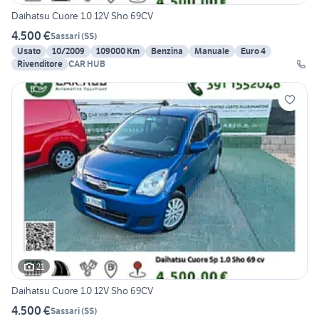
Daihatsu Cuore 1.0 12V Sho 69CV
4.500 €
Sassari
(
SS
)
Usato
10/2009
109000 Km
Benzina
Manuale
Euro 4
Rivenditore
CAR HUB
21
Daihatsu Cuore 1.0 12V Sho 69CV
4.500 €
Sassari
(
SS
)