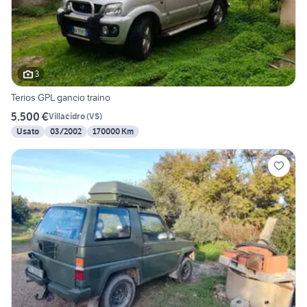
3
Terios GPL gancio traino
5.500 €
Villacidro
(
VS
)
Usato
03/2002
170000 Km