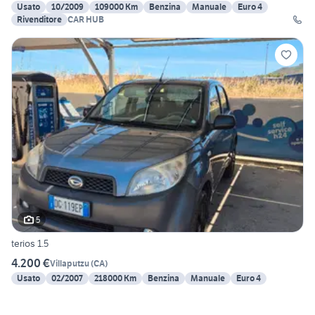
Usato
10/2009
109000 Km
Benzina
Manuale
Euro 4
Rivenditore
CAR HUB
5
terios 1.5
4.200 €
Villaputzu
(
CA
)
Usato
02/2007
218000 Km
Benzina
Manuale
Euro 4