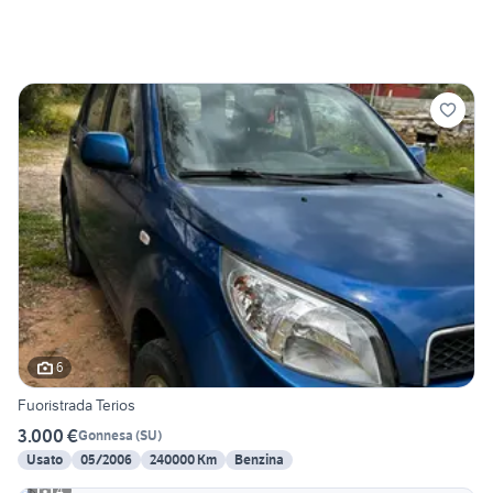
6
Fuoristrada Terios
3.000 €
Gonnesa
(
SU
)
Usato
05/2006
240000 Km
Benzina
4