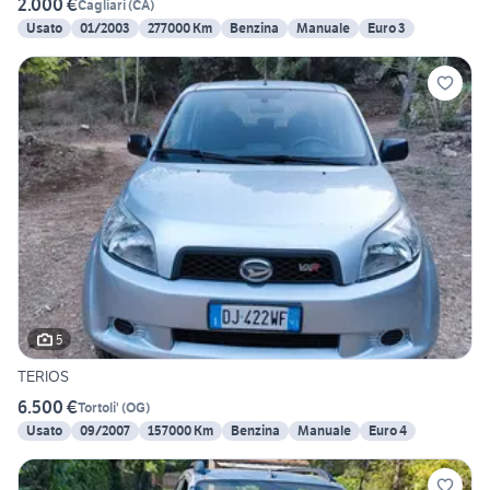
2.000 €
Cagliari
(
CA
)
Usato
01/2003
277000 Km
Benzina
Manuale
Euro 3
5
TERIOS
6.500 €
Tortoli'
(
OG
)
Usato
09/2007
157000 Km
Benzina
Manuale
Euro 4