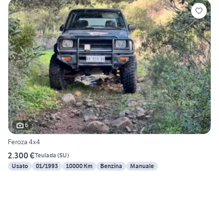
6
Feroza 4x4
2.300 €
Teulada
(
SU
)
Usato
01/1993
10000 Km
Benzina
Manuale