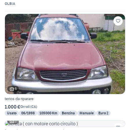
OLBIA
6
terios da riparare
1.000 €
Orroli
(
CA
)
Usato
06/1998
105000 Km
Benzina
Manuale
Euro 2
2