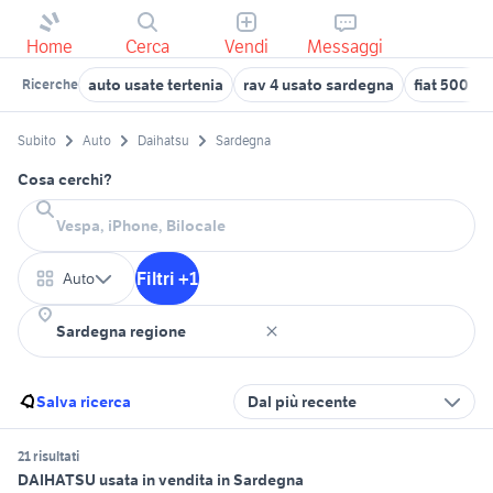
Home
Cerca
Vendi
Messaggi
auto usate tertenia
rav 4 usato sardegna
fiat 500 l
Ricerche
Subito
Auto
Daihatsu
Sardegna
Cosa cerchi?
Filtri +1
Auto
Salva ricerca
Dal più recente
21 risultati
DAIHATSU usata in vendita in Sardegna