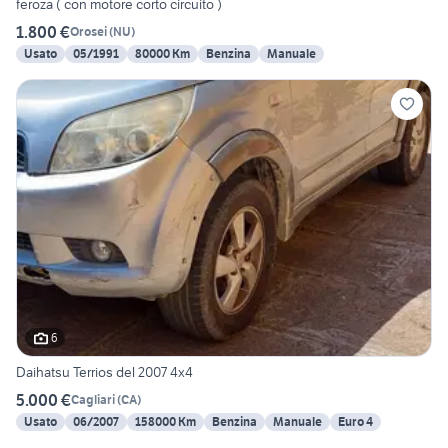
feroza ( con motore corto circuito )
1.800 €
Orosei
(
NU
)
Usato
05/1991
80000 Km
Benzina
Manuale
6
Daihatsu Terrios del 2007 4x4
5.000 €
Cagliari
(
CA
)
Usato
06/2007
158000 Km
Benzina
Manuale
Euro 4