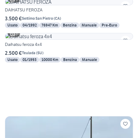
DAIHATSU FEROZA
3.500 €
Settimo San Pietro
(
CA
)
Usato
04/1992
76947 Km
Benzina
Manuale
Pre-Euro
3
Daihatsu feroza 4x4
2.500 €
Teulada
(
SU
)
Usato
01/1993
10000 Km
Benzina
Manuale