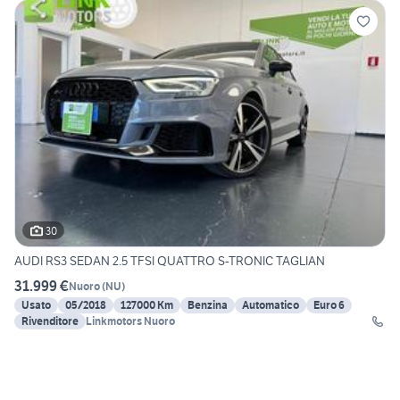
30
AUDI RS3 SEDAN 2.5 TFSI QUATTRO S-TRONIC TAGLIAN
31.999 €
Nuoro
(
NU
)
Usato
05/2018
127000 Km
Benzina
Automatico
Euro 6
Rivenditore
Linkmotors Nuoro