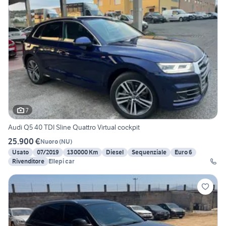
7
Audi Q5 40 TDI Sline Quattro Virtual cockpit
25.900 €
Nuoro
(
NU
)
Usato
07/2019
130000 Km
Diesel
Sequenziale
Euro 6
Rivenditore
Ellepi car