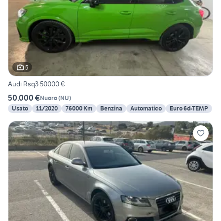
5
Audi Rsq3 50000 €
50.000 €
Nuoro
(
NU
)
Usato
11/2020
76000 Km
Benzina
Automatico
Euro 6d-TEMP