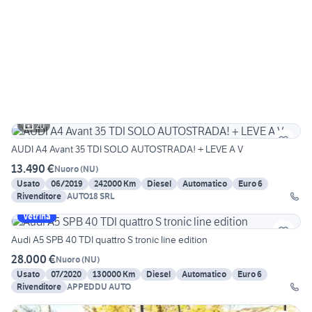
20
AUDI A4 Avant 35 TDI SOLO AUTOSTRADA! + LEVE A V
13.490 €
Nuoro
(
NU
)
Usato
06/2019
242000 Km
Diesel
Automatico
Euro 6
Rivenditore
AUTO18 SRL
Vetrina
Audi A5 SPB 40 TDI quattro S tronic line edition
28.000 €
Nuoro
(
NU
)
Usato
07/2020
130000 Km
Diesel
Automatico
Euro 6
Rivenditore
APPEDDU AUTO