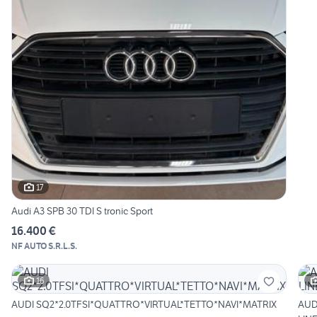
17
Audi A3 SPB 30 TDI S tronic Sport
16.400 €
NF AUTO S.R.L.S.
16
AUDI SQ2*2.0TFSI*QUATTRO*VIRTUAL*TETTO*NAVI*MATRIX
AUDI