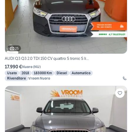
25
AUDI Q3 Q3 2.0 TDI 150 CV quattro S tronic S li...
17.990 €
Nuoro
(
NU
)
Usato
2018
183000 Km
Diesel
Automatico
Rivenditore
Vroom Nuoro