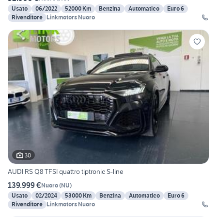
Usato
06/2022
52000 Km
Benzina
Automatico
Euro 6
Rivenditore
Linkmotors Nuoro
30
AUDI RS Q8 TFSI quattro tiptronic S-line
139.999 €
Nuoro
(
NU
)
Usato
02/2024
53000 Km
Benzina
Automatico
Euro 6
Rivenditore
Linkmotors Nuoro