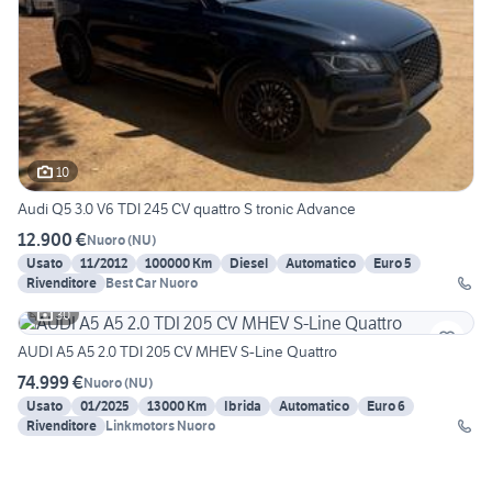
10
Audi Q5 3.0 V6 TDI 245 CV quattro S tronic Advance
12.900 €
Nuoro
(
NU
)
Usato
11/2012
100000 Km
Diesel
Automatico
Euro 5
Rivenditore
Best Car Nuoro
30
AUDI A5 A5 2.0 TDI 205 CV MHEV S-Line Quattro
74.999 €
Nuoro
(
NU
)
Usato
01/2025
13000 Km
Ibrida
Automatico
Euro 6
Rivenditore
Linkmotors Nuoro