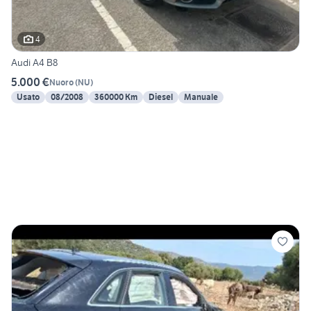
4
Audi A4 B8
5.000 €
Nuoro
(
NU
)
Usato
08/2008
360000 Km
Diesel
Manuale