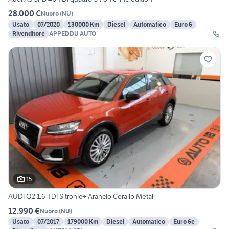
28.000 €
Nuoro
(
NU
)
Usato
07/2020
130000 Km
Diesel
Automatico
Euro 6
Rivenditore
APPEDDU AUTO
15
AUDI Q2 1.6 TDI S tronic+ Arancio Corallo Metal
12.990 €
Nuoro
(
NU
)
Usato
07/2017
179000 Km
Diesel
Automatico
Euro 6e