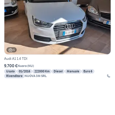
6
Audi A1 1.4 TDI
9.700 €
Nuoro
(
NU
)
Usato
01/2016
222000 Km
Diesel
Manuale
Euro 6
Rivenditore
NUOVA 3M SRL