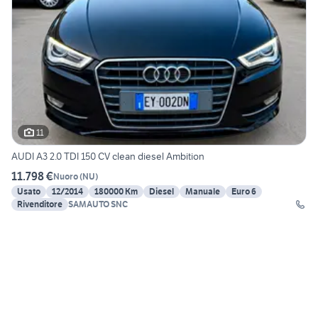
11
AUDI A3 2.0 TDI 150 CV clean diesel Ambition
11.798 €
Nuoro
(
NU
)
Usato
12/2014
180000 Km
Diesel
Manuale
Euro 6
Rivenditore
SAMAUTO SNC