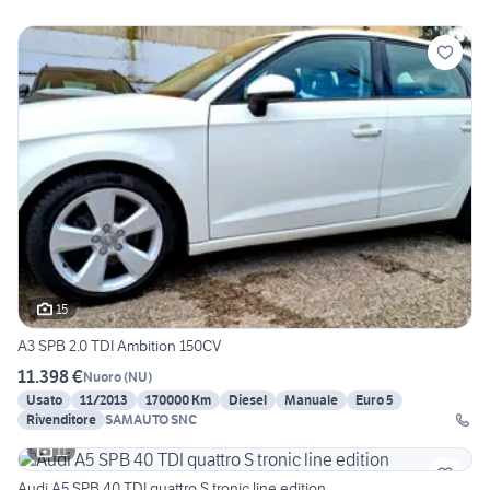
15
A3 SPB 2.0 TDI Ambition 150CV
11.398 €
Nuoro
(
NU
)
Usato
11/2013
170000 Km
Diesel
Manuale
Euro 5
Rivenditore
SAMAUTO SNC
11
Audi A5 SPB 40 TDI quattro S tronic line edition