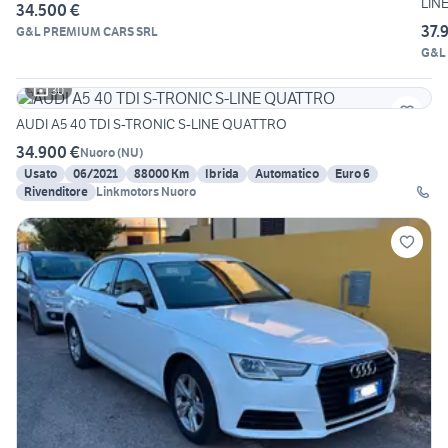
LIN
34.500 €
37.
G&L PREMIUM CARS SRL
G&L
30
AUDI A5 40 TDI S-TRONIC S-LINE QUATTRO
34.900 €
Nuoro
(
NU
)
Usato
06/2021
88000 Km
Ibrida
Automatico
Euro 6
Rivenditore
Linkmotors Nuoro