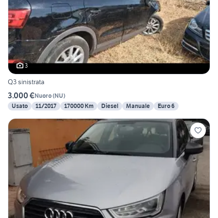
3
Q3 sinistrata
3.000 €
Nuoro
(
NU
)
Usato
11/2017
170000 Km
Diesel
Manuale
Euro 6