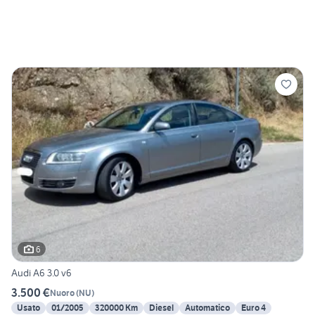
6
Audi A6 3.0 v6
3.500 €
Nuoro
(
NU
)
Usato
01/2005
320000 Km
Diesel
Automatico
Euro 4