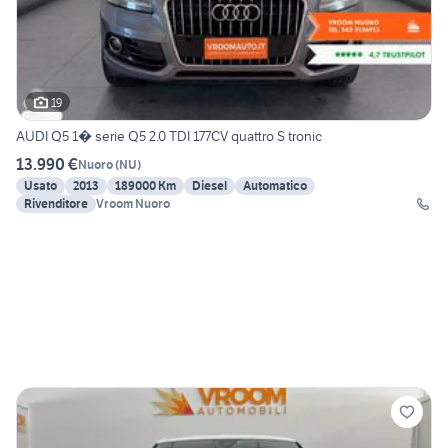
19
AUDI Q5 1� serie Q5 2.0 TDI 177CV quattro S tronic
13.990 €
Nuoro
(
NU
)
Usato
2013
189000 Km
Diesel
Automatico
Rivenditore
Vroom Nuoro