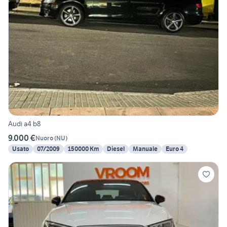
Audi a4 b8
9.000 €
Nuoro
(
NU
)
Usato
07/2009
150000 Km
Diesel
Manuale
Euro 4