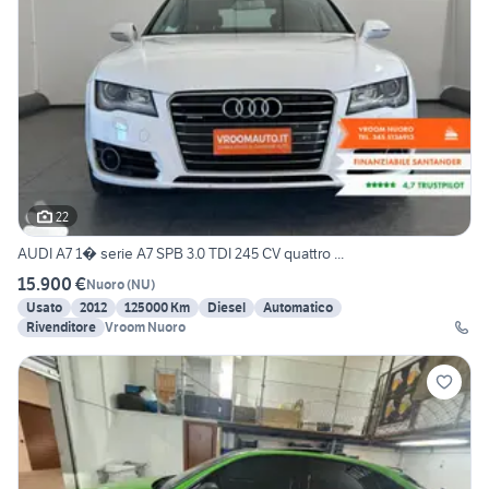
22
AUDI A7 1� serie A7 SPB 3.0 TDI 245 CV quattro ...
15.900 €
Nuoro
(
NU
)
Usato
2012
125000 Km
Diesel
Automatico
Rivenditore
Vroom Nuoro