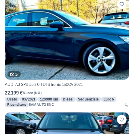
17
AUDI A3 SPB 35 2.0 TDI S tronic 150CV 2021
22.199 €
Nuoro
(
NU
)
Usato
03/2021
120000 Km
Diesel
Sequenziale
Euro 6
Rivenditore
SAMAUTO SNC