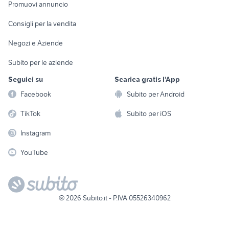
Elettrodomestici
Promuovi annuncio
Audio/Video
Musica e Film
Giardino e Fai da te
Consigli per la vendita
Fotografia
Libri e Riviste
Abbigliamento e
Negozi e Aziende
Telefonia
Strumenti Musicali
Accessori
Subito per le aziende
Sports
Tutto per i bambini
Seguici su
Scarica gratis l'App
Biciclette
Facebook
Subito per Android
Collezionismo
TikTok
Subito per iOS
Instagram
YouTube
©
2026
Subito.it - P.IVA 05526340962