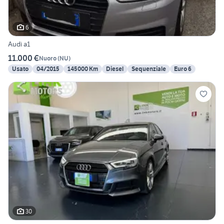
6
Audi a1
11.000 €
Nuoro
(
NU
)
Usato
04/2015
145000 Km
Diesel
Sequenziale
Euro 6
30