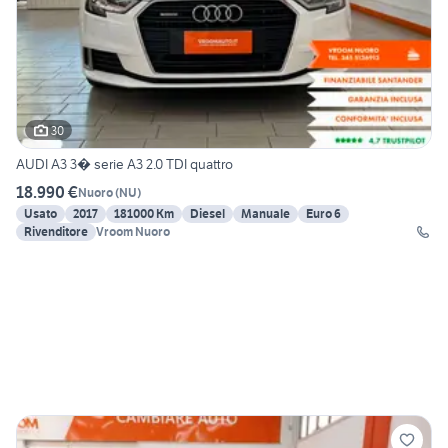
30
AUDI A3 3� serie A3 2.0 TDI quattro
18.990 €
Nuoro
(
NU
)
Usato
2017
181000 Km
Diesel
Manuale
Euro 6
Rivenditore
Vroom Nuoro