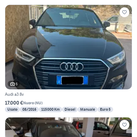
6
Audi a3 8v
17.000 €
Nuoro
(
NU
)
Usato
08/2016
115000 Km
Diesel
Manuale
Euro 5