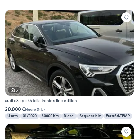
6
audi q3 spb 35 tdi s tronic s line edition
30.000 €
Nuoro
(
NU
)
Usato
01/2020
80000 Km
Diesel
Sequenziale
Euro 6d-TEMP