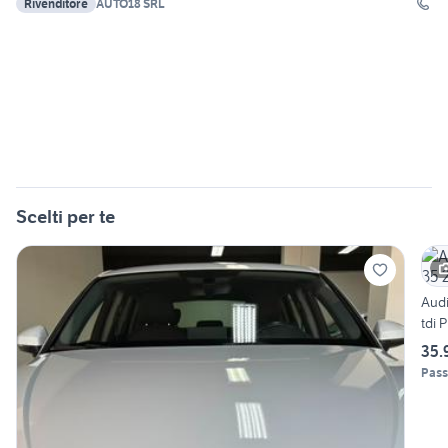
Rivenditore
AUTO18 SRL
Scelti per te
Audi
tdi 
35.
Pass