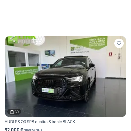
30
AUDI RS Q3 SPB quattro S tronic BLACK
52.000 €
Nuoro
(
NU
)