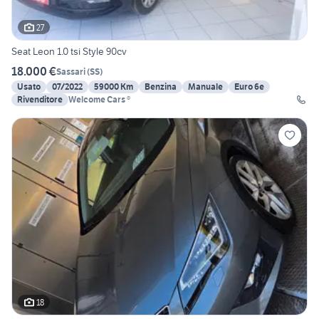
27
Seat Leon 1.0 tsi Style 90cv
18.000 €
Sassari
(
SS
)
Usato
07/2022
59000 Km
Benzina
Manuale
Euro 6e
Rivenditore
Welcome Cars ®
18