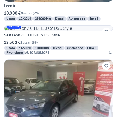
Leon fr
10.000 €
Guspini
(
VS
)
Usato
10/2014
266000 Km
Diesel
Automatico
Euro 5
Vetrina
Seat Leon 2.0 TDI 150 CV DSG Style
12.500 €
Sassari
(
SS
)
Usato
11/2020
97000 Km
Diesel
Automatico
Euro 6
Rivenditore
AUTO MIGLIORE