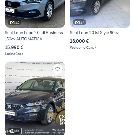
22
27
Seat Leon Leon 2.0 tdi Business
Seat Leon 1.0 tsi Style 90cv
150cv AUTOMATICA
18.000 €
15.990 €
Welcome Cars ®
LatinaCars
19