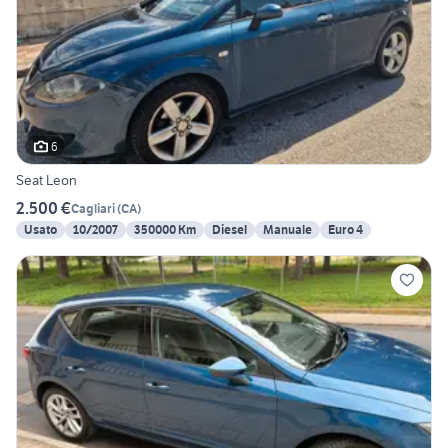
6
Seat Leon
2.500 €
Cagliari
(
CA
)
Usato
10/2007
350000 Km
Diesel
Manuale
Euro 4