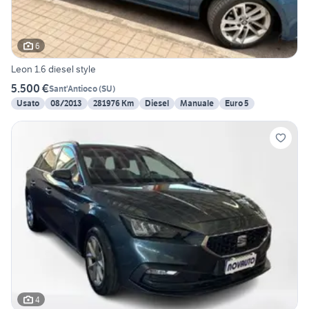
6
Leon 1.6 diesel style
5.500 €
Sant'Antioco
(
SU
)
Usato
08/2013
281976 Km
Diesel
Manuale
Euro 5
4