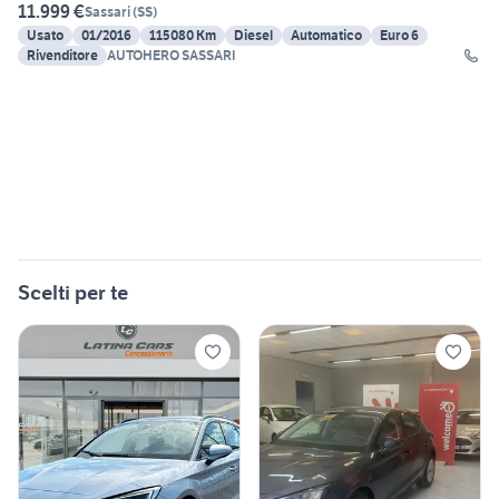
11.999 €
Sassari
(
SS
)
Usato
01/2016
115080 Km
Diesel
Automatico
Euro 6
Rivenditore
AUTOHERO SASSARI
Scelti per te