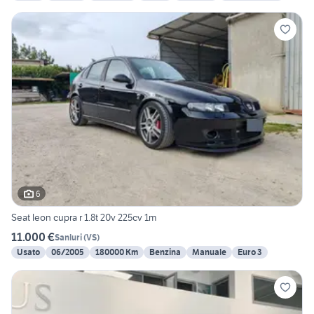
6
Seat leon cupra r 1.8t 20v 225cv 1m
11.000 €
Sanluri
(
VS
)
Usato
06/2005
180000 Km
Benzina
Manuale
Euro 3