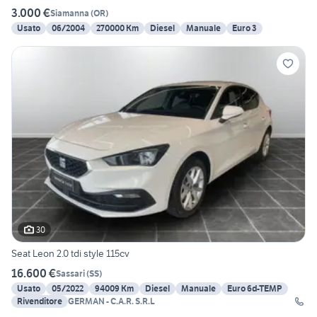
3.000 €
Siamanna
(
OR
)
Usato
06/2004
270000 Km
Diesel
Manuale
Euro 3
30
Seat Leon 2.0 tdi style 115cv
16.600 €
Sassari
(
SS
)
Usato
05/2022
94009 Km
Diesel
Manuale
Euro 6d-TEMP
Rivenditore
GERMAN - C.A.R. S.R.L