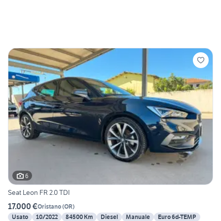
6
Seat Leon FR 2.0 TDI
17.000 €
Oristano
(
OR
)
Usato
10/2022
84500 Km
Diesel
Manuale
Euro 6d-TEMP