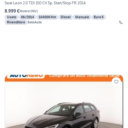
Seat Leon 2.0 TDI 150 CV 5p. Start/Stop FR 2014
8.999 €
Nuoro
(
NU
)
Usato
06/2014
104000 Km
Diesel
Manuale
Euro 5
Rivenditore
SoloAuto