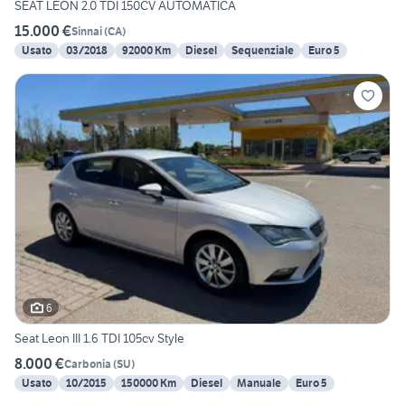
SEAT LEON 2.0 TDI 150CV AUTOMATICA
15.000 €
Sinnai
(
CA
)
Usato
03/2018
92000 Km
Diesel
Sequenziale
Euro 5
6
Seat Leon III 1.6 TDI 105cv Style
8.000 €
Carbonia
(
SU
)
Usato
10/2015
150000 Km
Diesel
Manuale
Euro 5