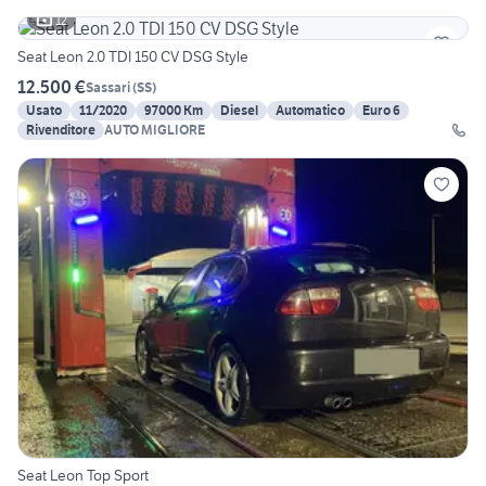
12
Seat Leon 2.0 TDI 150 CV DSG Style
12.500 €
Sassari
(
SS
)
Usato
11/2020
97000 Km
Diesel
Automatico
Euro 6
Rivenditore
AUTO MIGLIORE
Seat Leon Top Sport