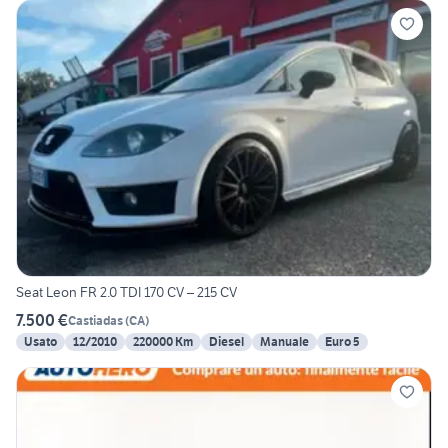
Seat Leon FR 2.0 TDI 170 CV – 215 CV
7.500 €
Castiadas
(
CA
)
Usato
12/2010
220000 Km
Diesel
Manuale
Euro 5