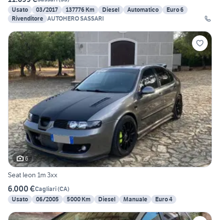
Usato
03/2017
137776 Km
Diesel
Automatico
Euro 6
Rivenditore
AUTOHERO SASSARI
6
Seat leon 1m 3xx
6.000 €
Cagliari
(
CA
)
Usato
06/2005
5000 Km
Diesel
Manuale
Euro 4