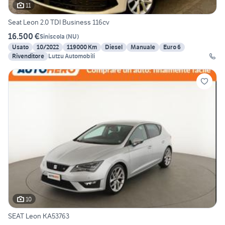
11
Seat Leon 2.0 TDI Business 116cv
16.500 €
Siniscola
(
NU
)
Usato
10/2022
119000 Km
Diesel
Manuale
Euro 6
Rivenditore
Lutzu Automobili
10
SEAT Leon KA53763