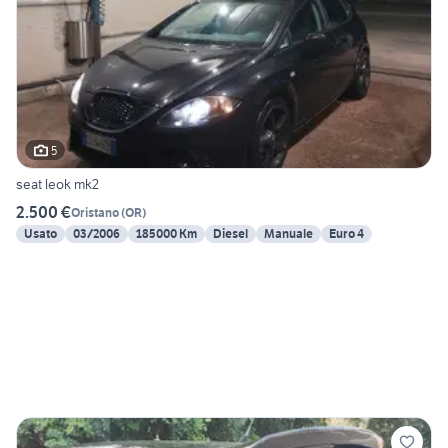
5
seat leok mk2
2.500 €
Oristano
(
OR
)
Usato
03/2006
185000 Km
Diesel
Manuale
Euro 4