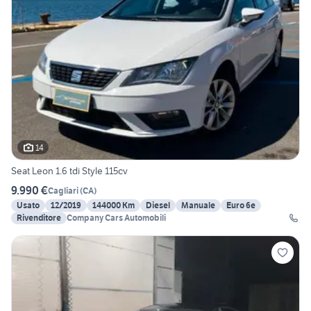
14
Seat Leon 1.6 tdi Style 115cv
9.990 €
Cagliari
(
CA
)
Usato
12/2019
144000 Km
Diesel
Manuale
Euro 6e
Rivenditore
Company Cars Automobili