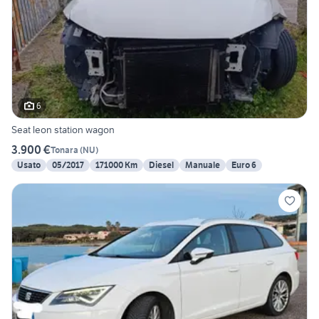
6
Seat leon station wagon
3.900 €
Tonara
(
NU
)
Usato
05/2017
171000 Km
Diesel
Manuale
Euro 6