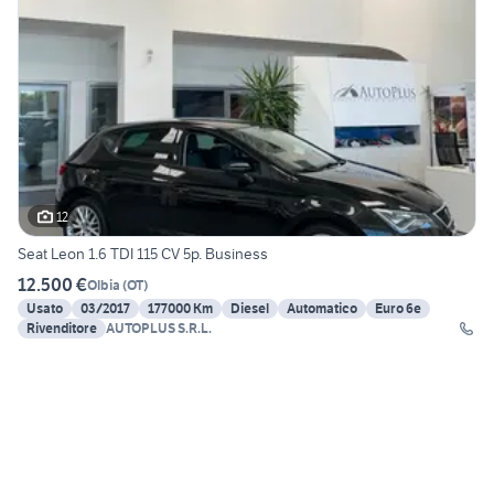
12
Seat Leon 1.6 TDI 115 CV 5p. Business
12.500 €
Olbia
(
OT
)
Usato
03/2017
177000 Km
Diesel
Automatico
Euro 6e
Rivenditore
AUTOPLUS S.R.L.