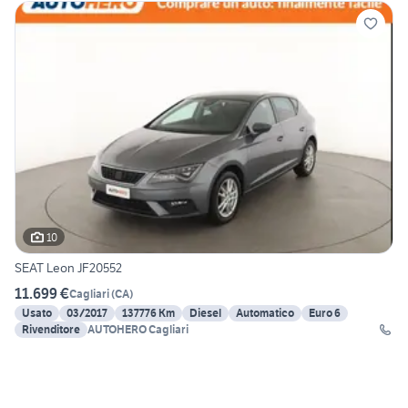
10
SEAT Leon JF20552
11.699 €
Cagliari
(
CA
)
Usato
03/2017
137776 Km
Diesel
Automatico
Euro 6
Rivenditore
AUTOHERO Cagliari