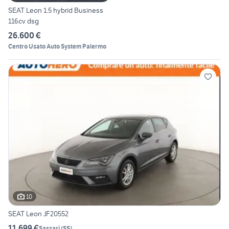
SEAT Leon 1.5 hybrid Business
116cv dsg
26.600 €
Centro Usato Auto System Palermo
10
SEAT Leon JF20552
11.699 €
Sassari
(
SS
)