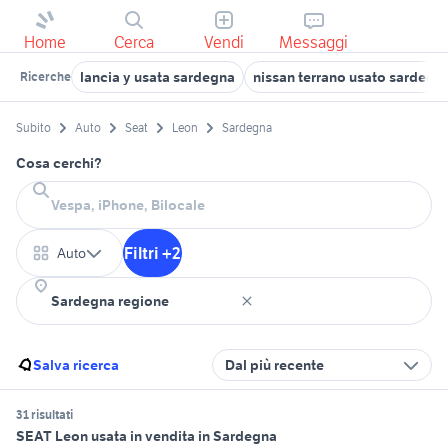
Home
Cerca
Vendi
Messaggi
lancia y usata sardegna
nissan terrano usato sardegn
Ricerche
Subito
Auto
Seat
Leon
Sardegna
Cosa cerchi?
Filtri +2
Auto
Salva ricerca
Dal più recente
31 risultati
SEAT Leon usata in vendita in Sardegna