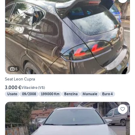
6
Seat Leon Cupra
3.000 €
Villacidro
(
VS
)
Usato
09/2008
199000 Km
Benzina
Manuale
Euro 4