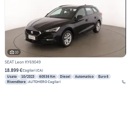
10
SEAT Leon KY69049
18.899 €
Cagliari
(
CA
)
Usato
10/2023
60536 Km
Diesel
Automatico
Euro 6
Rivenditore
AUTOHERO Cagliari