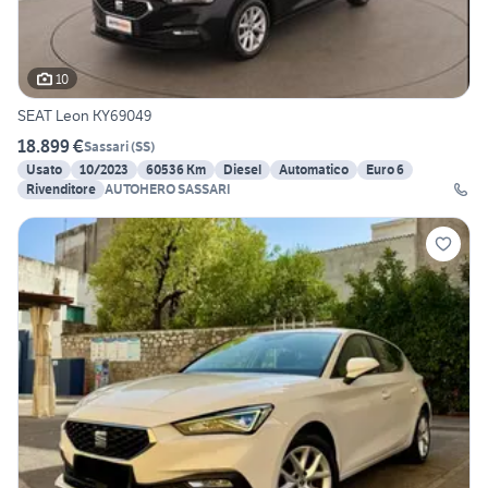
10
SEAT Leon KY69049
18.899 €
Sassari
(
SS
)
Usato
10/2023
60536 Km
Diesel
Automatico
Euro 6
Rivenditore
AUTOHERO SASSARI