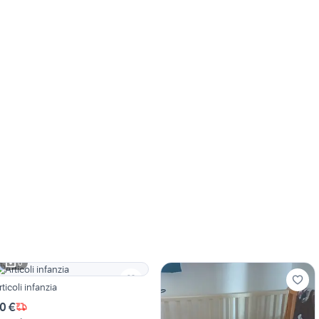
6
rticoli infanzia
0 €