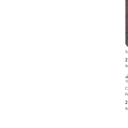
S
2
S
C
Pa
2
S