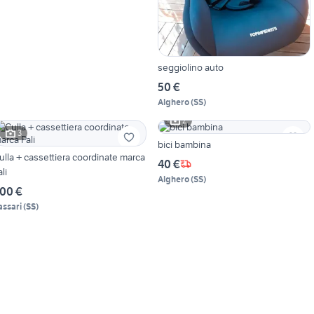
seggiolino auto
50 €
Alghero
(
SS
)
2
3
bici bambina
ulla + cassettiera coordinate marca
40 €
li
Alghero
(
SS
)
00 €
assari
(
SS
)