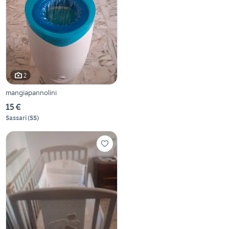
2
mangiapannolini
15 €
Sassari
(
SS
)