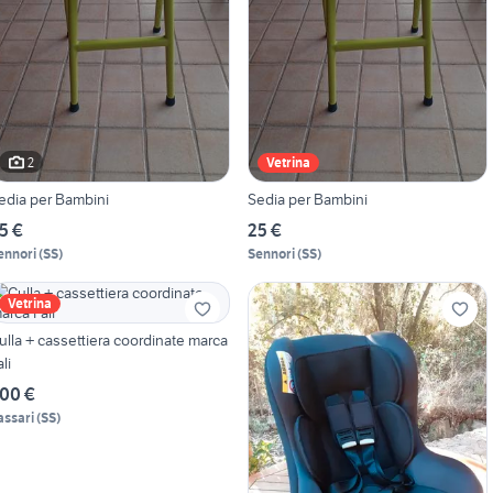
2
Vetrina
edia per Bambini
Sedia per Bambini
5 €
25 €
ennori
(
SS
)
Sennori
(
SS
)
Vetrina
ulla + cassettiera coordinate marca
li
00 €
assari
(
SS
)