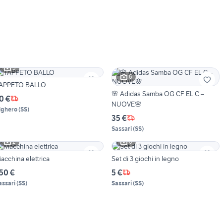
5
6
APPETO BALLO
🌸 Adidas Samba OG CF EL C –
0 €
NUOVE🌸
lghero
(
SS
)
35 €
Sassari
(
SS
)
2
6
acchina elettrica
Set di 3 giochi in legno
50 €
5 €
assari
(
SS
)
Sassari
(
SS
)