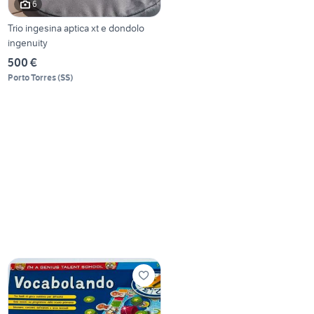
6
Trio ingesina aptica xt e dondolo
ingenuity
500 €
Porto Torres
(
SS
)