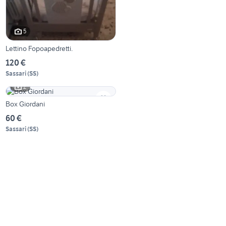
5
Lettino Fopoapedretti.
120 €
Sassari
(
SS
)
2
Box Giordani
60 €
Sassari
(
SS
)