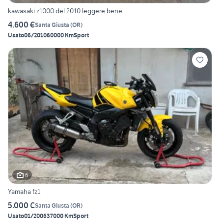
kawasaki z1000 del 2010 leggere bene
4.600 €
Santa Giusta
(
OR
)
Usato
06/2010
60000 Km
Sport
6
Yamaha fz1
5.000 €
Santa Giusta
(
OR
)
Usato
01/2006
37000 Km
Sport