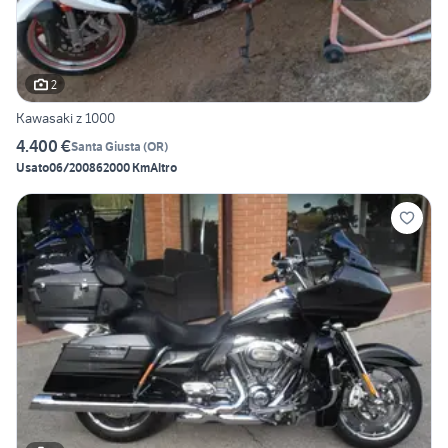
2
Kawasaki z 1000
4.400 €
Santa Giusta
(
OR
)
Usato
06/2008
62000 Km
Altro