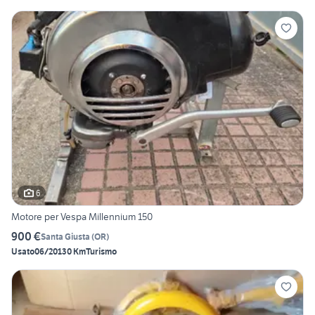
6
Motore per Vespa Millennium 150
900 €
Santa Giusta
(
OR
)
Usato
06/2013
0 Km
Turismo