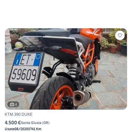
4
KTM 390 DUKE
4.500 €
Santa Giusta
(
OR
)
Usato
08/2020
3741 Km