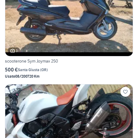
3
scooterone Sym Joymax 250
500 €
Santa Giusta
(
OR
)
Usato
08/2007
20 Km