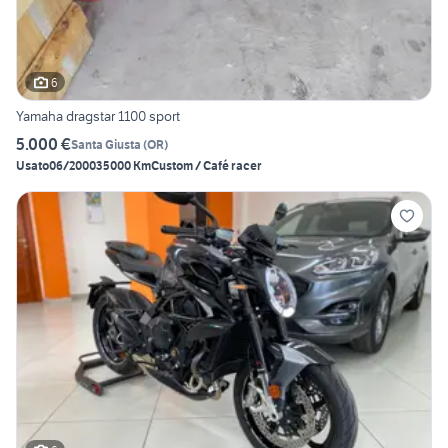
6
Yamaha dragstar 1100 sport
5.000 €
Santa Giusta
(
OR
)
Usato
06/2000
35000 Km
Custom / Café racer