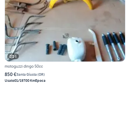
6
motoguzzi dingo 50cc
850 €
Santa Giusta
(
OR
)
Usato
01/1970
0 Km
Epoca