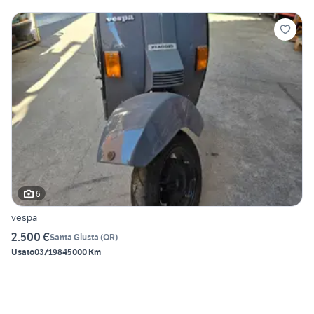
6
vespa
2.500 €
Santa Giusta
(
OR
)
Usato
03/1984
5000 Km