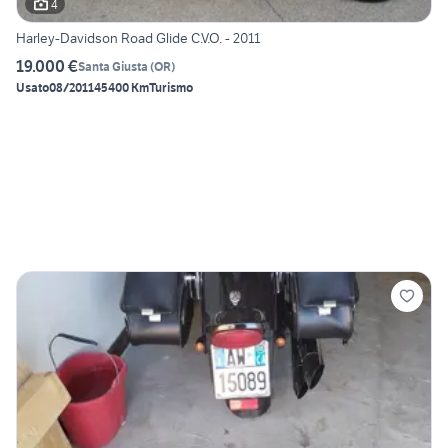
4
Harley-Davidson Road Glide C.V.O. - 2011
19.000 €
Santa Giusta
(
OR
)
Usato
08/2011
45400 Km
Turismo