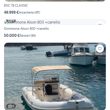
BSC 78 CLASSIC
49.999 €
Arzachena
(
OT
)
6
Gommone Alson 800 +carrello
50.000 €
Sassari
(
SS
)
6