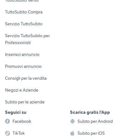
TuttoSubito Vendi
Uffici e Locali
TuttoSubito Compra
commerciali
Servizio TuttoSubito
elettronica
per la casa e la
sports e hobby
Servizio TuttoSubito per
persona
Informatica
Animali
Professionisti
Arredamento e
Console e
Accessori per
Casalinghi
Inserisci annuncio
Videogiochi
animali
Elettrodomestici
Promuovi annuncio
Audio/Video
Musica e Film
Giardino e Fai da te
Consigli per la vendita
Fotografia
Libri e Riviste
Abbigliamento e
Negozi e Aziende
Telefonia
Strumenti Musicali
Accessori
Subito per le aziende
Sports
Tutto per i bambini
Seguici su
Scarica gratis l'App
Biciclette
Facebook
Subito per Android
Collezionismo
TikTok
Subito per iOS