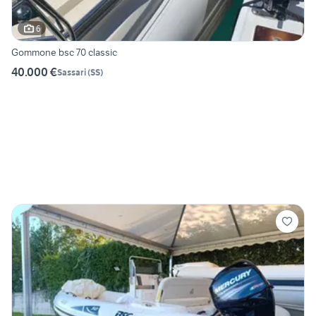
6
Gommone bsc 70 classic
40.000 €
Sassari
(
SS
)