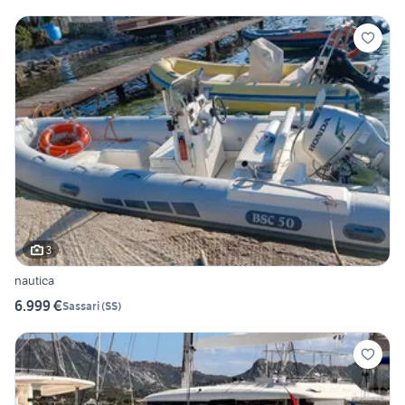
3
nautica
6.999 €
Sassari
(
SS
)