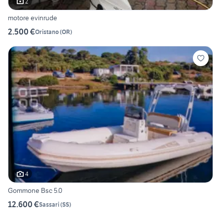
2
motore evinrude
2.500 €
Oristano
(
OR
)
4
Gommone Bsc 5.0
12.600 €
Sassari
(
SS
)