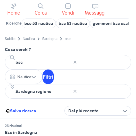
Home
Cerca
Vendi
Messaggi
bsc 53 nautica
bsc 61 nautica
gommoni bsc usati
Ricerche
Subito
Nautica
Sardegna
bsc
Cosa cerchi?
Filtri
Nautica
Salva ricerca
Dal più recente
26 risultati
Bsc in Sardegna