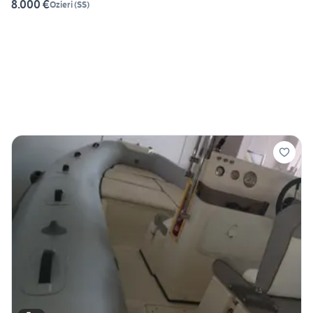
8.000 €
Ozieri
(
SS
)