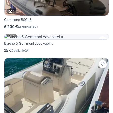
6
Gommone BSC46
6.200 €
Carbonia
(
SU
)
2
Barche & Gommoni dove vuoi tu
15 €
Cagliari
(
CA
)