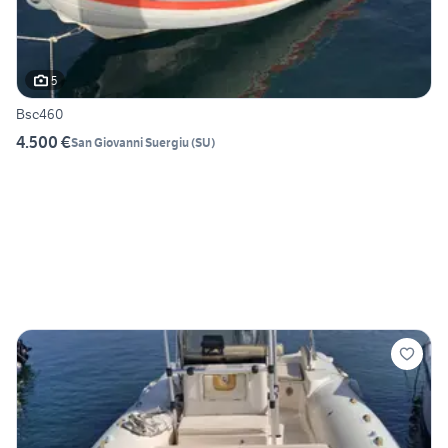
5
Bsc460
4.500 €
San Giovanni Suergiu
(
SU
)