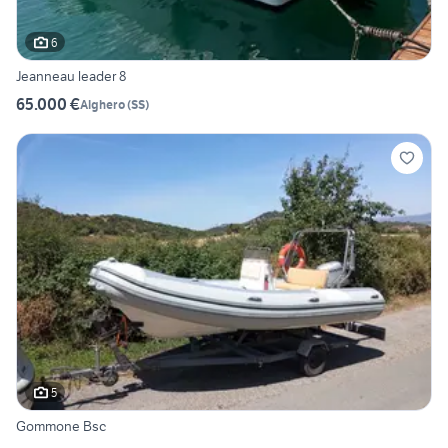
6
Jeanneau leader 8
65.000 €
Alghero
(
SS
)
5
Gommone Bsc