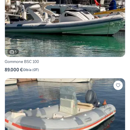
5
Gommone BSC 100
89.000 €
Olbia
(
OT
)