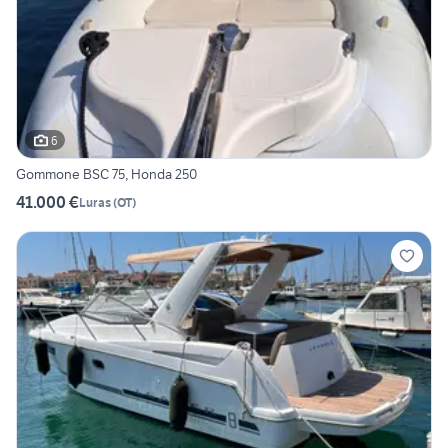
6
Gommone BSC 75, Honda 250
41.000 €
Luras
(
OT
)