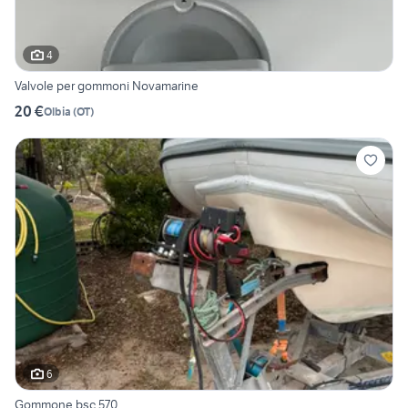
4
Valvole per gommoni Novamarine
20 €
Olbia
(
OT
)
6
Gommone bsc 570