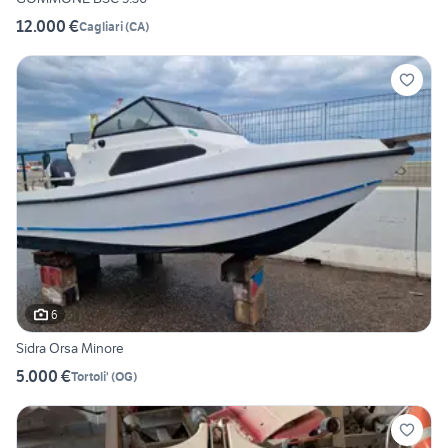
12.000 €
Cagliari
(
CA
)
6
Sidra Orsa Minore
5.000 €
Tortoli'
(
OG
)