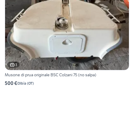
3
Musone di prua originale BSC Colzani 75 (no salpa)
500 €
Olbia
(
OT
)