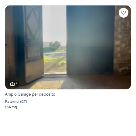
5
Ampio Garage per deposito
Paterno'
(
CT
)
136 mq