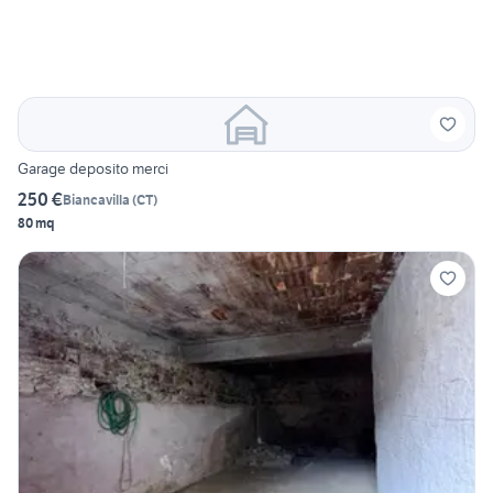
Garage deposito merci
250 €
Biancavilla
(
CT
)
80 mq