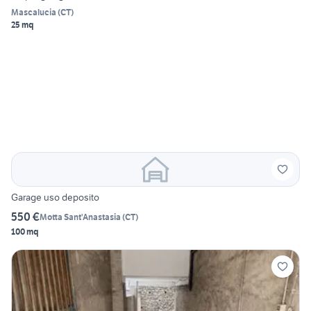
Mascalucia
(
CT
)
25 mq
Garage uso deposito
550 €
Motta Sant'Anastasia
(
CT
)
100 mq