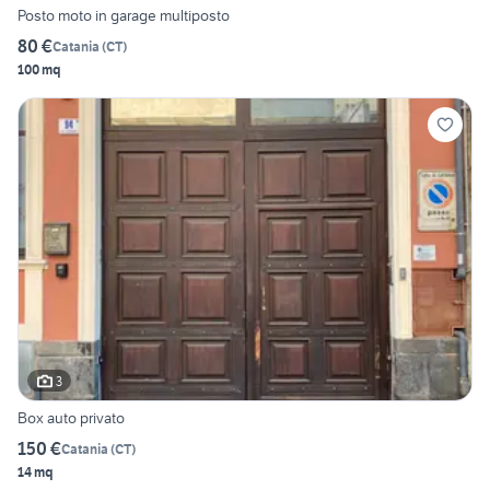
Posto moto in garage multiposto
80 €
Catania
(
CT
)
100 mq
3
Box auto privato
150 €
Catania
(
CT
)
14 mq