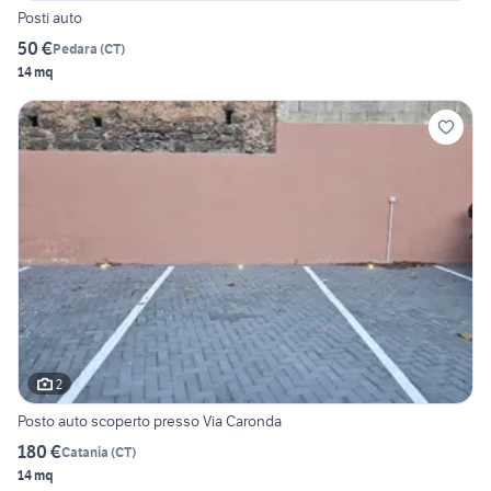
Posti auto
50 €
Pedara
(
CT
)
14 mq
2
Posto auto scoperto presso Via Caronda
180 €
Catania
(
CT
)
14 mq