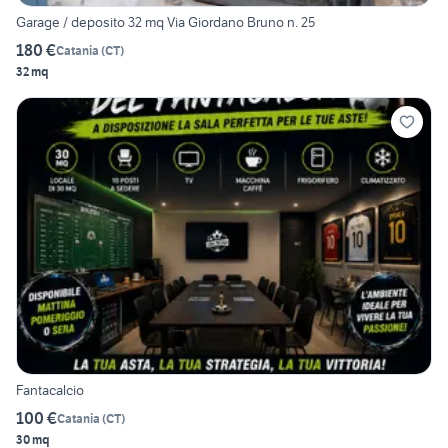
Garage / deposito 32 mq Via Giordano Bruno n. 25
180 €
Catania
(
CT
)
32 mq
Fantacalcio
100 €
Catania
(
CT
)
30 mq