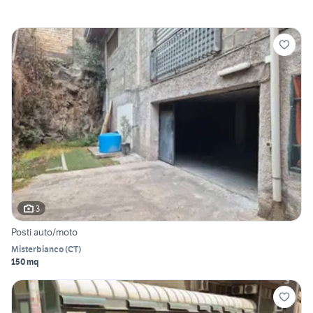
3
Posti auto/moto
Misterbianco
(
CT
)
150 mq