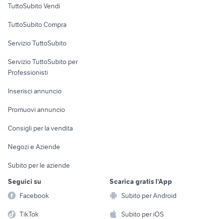
TuttoSubito Vendi
Uffici e Locali
TuttoSubito Compra
commerciali
Servizio TuttoSubito
elettronica
per la casa e la
sports e hobby
Servizio TuttoSubito per
persona
Informatica
Animali
Professionisti
Arredamento e
Console e
Accessori per
Casalinghi
Inserisci annuncio
Videogiochi
animali
Elettrodomestici
Promuovi annuncio
Audio/Video
Musica e Film
Giardino e Fai da te
Consigli per la vendita
Fotografia
Libri e Riviste
Abbigliamento e
Negozi e Aziende
Telefonia
Strumenti Musicali
Accessori
Subito per le aziende
Sports
Tutto per i bambini
Seguici su
Scarica gratis l'App
Biciclette
Facebook
Subito per Android
Collezionismo
TikTok
Subito per iOS