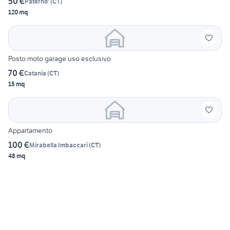
50 €
Paterno'
(
CT
)
120 mq
Posto moto garage uso esclusivo
70 €
Catania
(
CT
)
15 mq
Appartamento
100 €
Mirabella Imbaccari
(
CT
)
48 mq