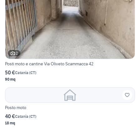
2
Posti moto e cantine Via Oliveto Scammacca 42
50 €
Catania
(
CT
)
90 mq
Posto moto
40 €
Catania
(
CT
)
18 mq