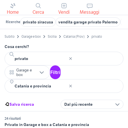
Home
Cerca
Vendi
Messaggi
privato siracusa
vendita garage privato Palermo
af
Ricerche
Subito
Garage e box
Sicilia
Catania (Prov)
privato
Cosa cerchi?
Garage e
Filtri
box
Salva ricerca
Dal più recente
24 risultati
Privato in Garage e box a Catania e provincia