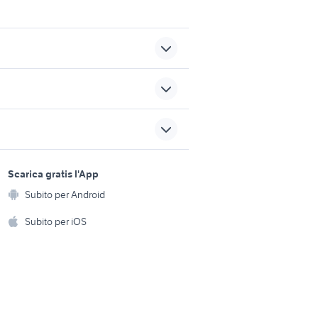
box rapallo
vendita garage desio
ati
sports e hobby
Lombardia
a
Scarica gratis l'App
Animali
edo
vendita garage Conegliano
Subito per Android
ento e
Accessori per animali
hi
Subito per iOS
merano
vendita garage Chatillon
Musica e Film
omestici
Libri e Riviste
e Fai da te
Strumenti Musicali
amento e
ri
Sports