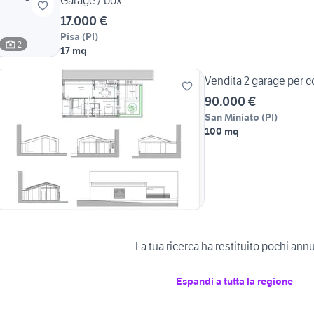
Garage / box
17.000 €
Pisa
(
PI
)
2
17 mq
Vendita 2 garage per c
90.000 €
San Miniato
(
PI
)
100 mq
La tua ricerca ha restituito pochi ann
Espandi a tutta la regione