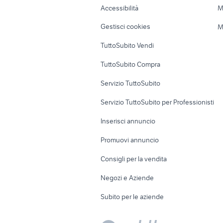
Accessibilità
M
Veicoli commerciali
Case vacanza
Gestisci cookies
M
Uffici e Locali
TuttoSubito Vendi
commerciali
TuttoSubito Compra
Servizio TuttoSubito
Servizio TuttoSubito per Professionisti
Inserisci annuncio
Promuovi annuncio
Consigli per la vendita
Negozi e Aziende
Subito per le aziende