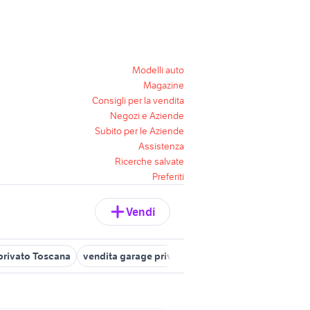
Modelli auto
Magazine
Consigli per la vendita
Negozi e Aziende
Subito per le Aziende
Assistenza
Ricerche salvate
Preferiti
Vendi
 privato Toscana
vendita garage privato Livorno provincia
affit