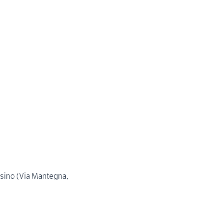
sino (Via Mantegna,