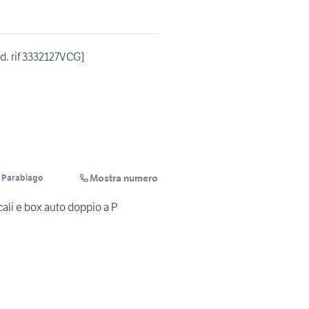
d. rif 3332127VCG]
Mostra numero
 Parabiago
ocali e box auto doppio a P