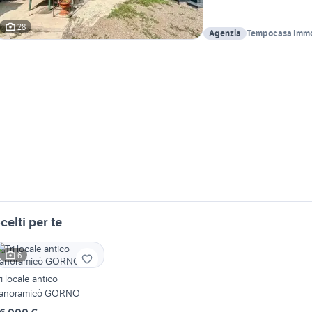
28
Agenzia
Tempocasa Immob
celti per te
6
ri locale antico
anoramicò GORNO