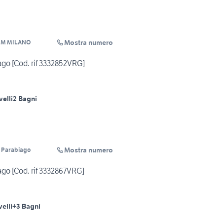
Mostra numero
UM MILANO
iago [Cod. rif 3332852VRG]
velli
2 Bagni
Mostra numero
 Parabiago
iago [Cod. rif 3332867VRG]
velli
+3 Bagni