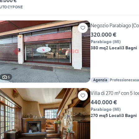
6.000 €
UTO CYPONE
Negozio Parabiago [Co
320.000 €
Parabiago
(
MI
)
380 mq
2 Locali
3 Bagni
6
Agenzia
Professionecasa
Villa di 270 m² con 5 l
440.000 €
Parabiago
(
MI
)
270 mq
5 Locali
3 Bagni