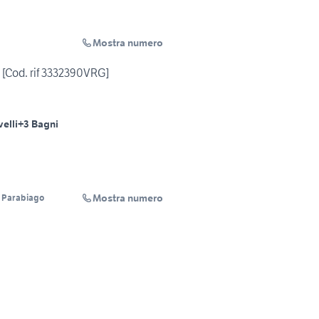
Mostra numero
o [Cod. rif 3332390VRG]
velli
+3 Bagni
Mostra numero
 Parabiago