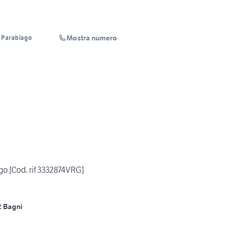
Mostra numero
 Parabiago
o [Cod. rif 3332874VRG]
2 Bagni