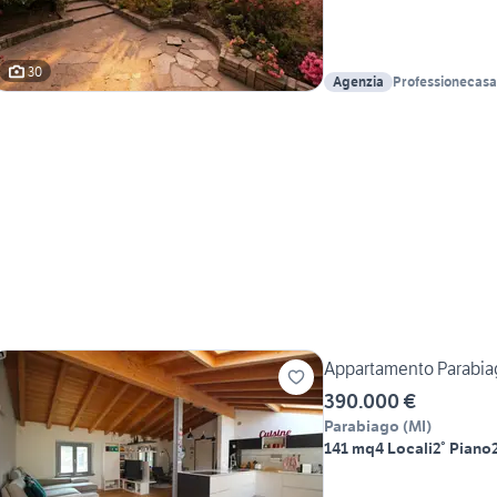
30
Agenzia
Professionecasa
Appartamento Parabiag
390.000 €
Parabiago
(
MI
)
141 mq
4 Locali
2° Piano