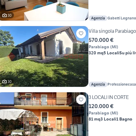
30
Agenzia
Gabetti Legnano
Villa singola Parabiag
570.000 €
Parabiago
(
MI
)
320 mq
5 Locali
Su più li
30
Agenzia
Professionecasa
3 LOCALI IN CORTE
120.000 €
Parabiago
(
MI
)
81 mq
3 Locali
1 Bagno