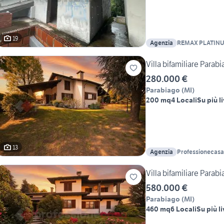
19
Agenzia
REMAX PLATIN
Villa bifamiliare Parab
280.000 €
Parabiago
(
MI
)
200 mq
4 Locali
Su più li
13
Agenzia
Professionecasa
Villa bifamiliare Parab
580.000 €
Parabiago
(
MI
)
460 mq
6 Locali
Su più li