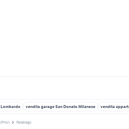
a Lombardo
vendita garage San Donato Milanese
vendita appart
 (Prov)
Parabiago