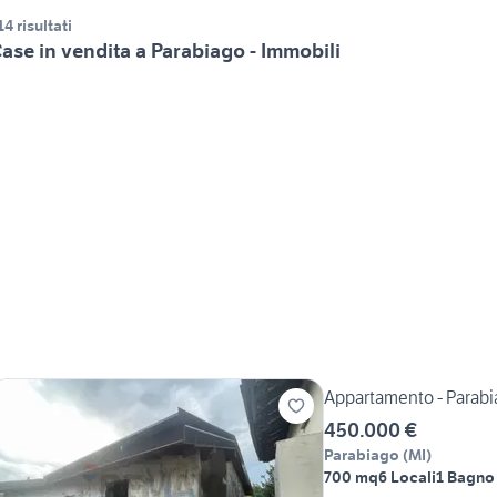
14 risultati
ase in vendita a Parabiago - Immobili
Appartamento - Parab
450.000 €
Parabiago
(
MI
)
700 mq
6 Locali
1 Bagno