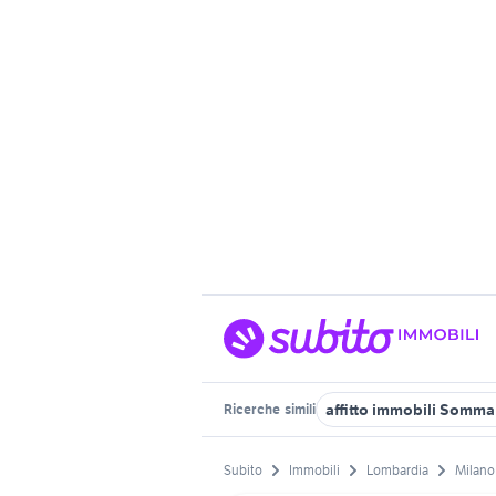
affitto immobili Somm
Ricerche
simili
Subito
Immobili
Lombardia
Milano