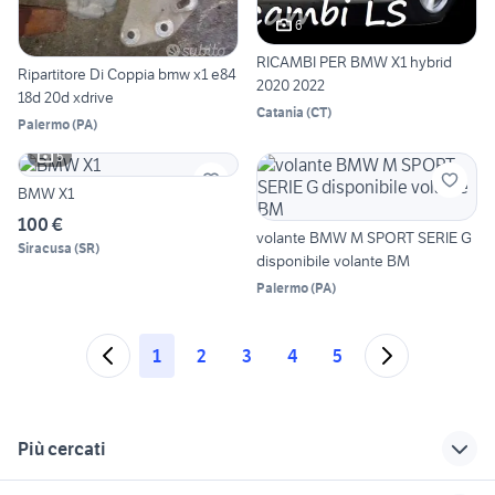
6
RICAMBI PER BMW X1 hybrid
Ripartitore Di Coppia bmw x1 e84
2020 2022
18d 20d xdrive
Catania
(
CT
)
Palermo
(
PA
)
5
BMW X1
100 €
volante BMW M SPORT SERIE G
Siracusa
(
SR
)
disponibile volante BM
Palermo
(
PA
)
1
2
3
4
5
Più cercati