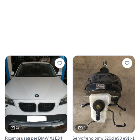
19
4
Ricambi usati per BMW X1 E84
Servofreno bmw 320d e90 e91 x1