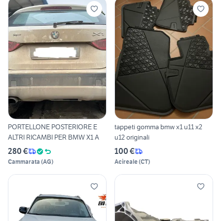
PORTELLONE POSTERIORE E
tappeti gomma bmw x1 u11 x2
ALTRI RICAMBI PER BMW X1 A
u12 originali
280 €
100 €
Cammarata
(
AG
)
Acireale
(
CT
)