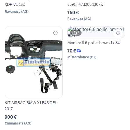
XDRIVE 18D
vp91 n47d20c 130kw
Ravanusa
(
AG
)
160 €
Ravanusa
(
AG
)
2
Monitor 6.6 pollici bmw x1 e84
70 €
Misterbianco
(
CT
)
KIT AIRBAG BMW X1 F48 DEL
2017
900 €
Cammarata
(
AG
)