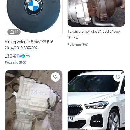
Turbina bmw x1 e84 18d 143cv
10
105kw
Airbag volante BMW X6 F16
Palermo
(
PA
)
2014/2019 3074997
130 €
Pozzallo
(
RG
)