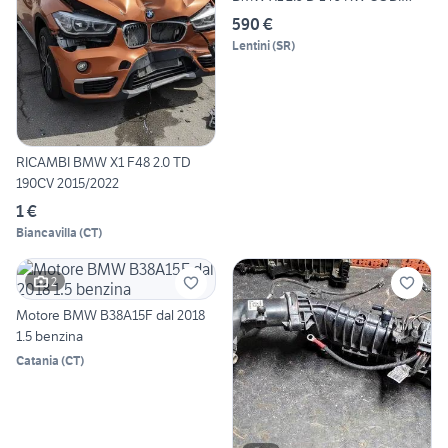
MOTOR
590 €
Lentini
(
SR
)
RICAMBI BMW X1 F48 2.0 TD
190CV 2015/2022
1 €
Biancavilla
(
CT
)
2
Motore BMW B38A15F dal 2018
1.5 benzina
Catania
(
CT
)