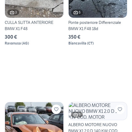
3
6
CULLA SLITTA ANTERIORE
Ponte posteriore Differenziale
BMW X1 F48
BMW X1 F48 18d
300 €
350 €
Ravanusa
(
AG
)
Biancavilla
(
CT
)
5
ALBERO MOTORE NUOVO
BMW X1 2.0 D 140 KW COD.