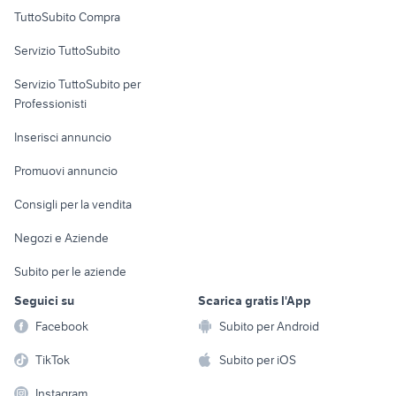
Uffici e Locali
TuttoSubito Compra
commerciali
Servizio TuttoSubito
elettronica
per la casa e la
sports e hobby
Servizio TuttoSubito per
persona
Informatica
Animali
Professionisti
Arredamento e
Console e
Accessori per
Casalinghi
Inserisci annuncio
Videogiochi
animali
Elettrodomestici
Promuovi annuncio
Audio/Video
Musica e Film
Giardino e Fai da te
Consigli per la vendita
Fotografia
Libri e Riviste
Abbigliamento e
Negozi e Aziende
Telefonia
Strumenti Musicali
Accessori
Subito per le aziende
Sports
Tutto per i bambini
Seguici su
Scarica gratis l'App
Biciclette
Facebook
Subito per Android
Collezionismo
TikTok
Subito per iOS
Instagram