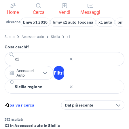
Home
Cerca
Vendi
Messaggi
bmw x1 2016
bmw x1 auto Toscana
x1 auto
bmw x
Ricerche
Subito
Accessori auto
Sicilia
x1
Cosa cerchi?
Accessori
Filtri
Auto
Salva ricerca
Dal più recente
282 risultati
X1 in Accessori auto in Sicilia