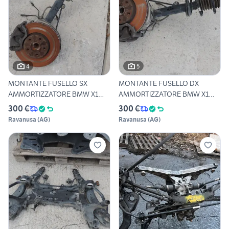
4
5
MONTANTE FUSELLO SX
MONTANTE FUSELLO DX
AMMORTIZZATORE BMW X1
AMMORTIZZATORE BMW X1
F48 XDRI
F48 XDRI
300 €
300 €
Ravanusa
(
AG
)
Ravanusa
(
AG
)