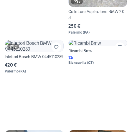
3
Collettore Aspirazione BMW 2.0
d
250 €
Palermo
(
PA
)
2
Ricambi Bmw
Iniettori Bosch BMW 0445110289
Biancavilla
(
CT
)
420 €
Palermo
(
PA
)