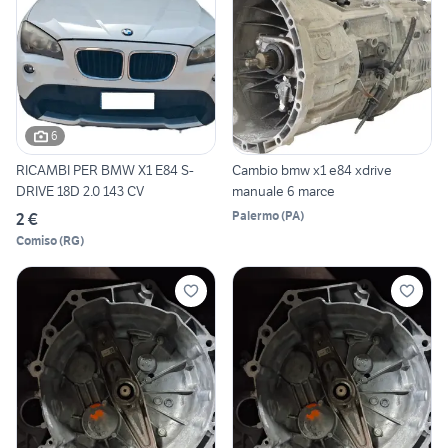
6
RICAMBI PER BMW X1 E84 S-
Cambio bmw x1 e84 xdrive
DRIVE 18D 2.0 143 CV
manuale 6 marce
Palermo
(
PA
)
2 €
Comiso
(
RG
)