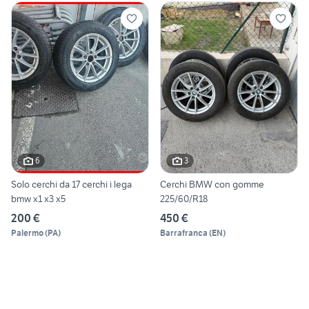
6
3
Solo cerchi da 17 cerchi i lega
Cerchi BMW con gomme
bmw x1 x3 x5
225/60/R18
200 €
450 €
Palermo
(
PA
)
Barrafranca
(
EN
)