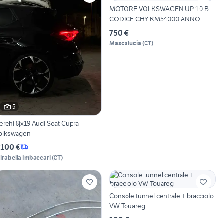
MOTORE VOLKSWAGEN UP 1.0 B
CODICE CHY KM54000 ANNO
750 €
Mascalucia
(
CT
)
5
erchi 8jx19 Audi Seat Cupra
olkswagen
.100 €
irabella Imbaccari
(
CT
)
Console tunnel centrale + bracciolo
VW Touareg