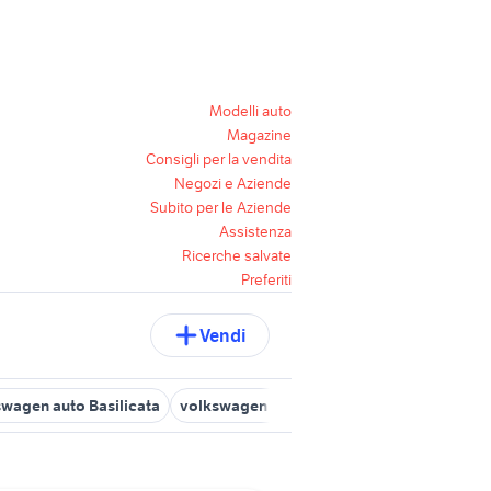
Modelli auto
Magazine
Consigli per la vendita
Negozi e Aziende
Subito per le Aziende
Assistenza
Ricerche salvate
Preferiti
Vendi
wagen auto Basilicata
volkswagen polo 2010 auto
volkswagen 