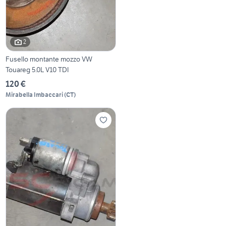
2
Fusello montante mozzo VW
Touareg 5.0L V10 TDI
120 €
Mirabella Imbaccari
(
CT
)