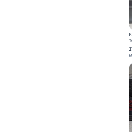
K
T
1
M