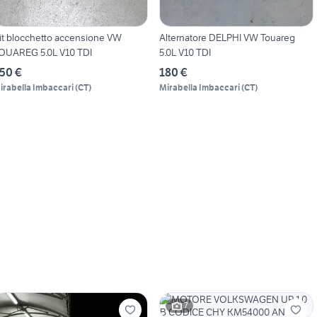
it blocchetto accensione VW
Alternatore DELPHI VW Touareg
OUAREG 5.0L V10 TDI
5.0L V10 TDI
50 €
180 €
irabella Imbaccari
(
CT
)
Mirabella Imbaccari
(
CT
)
7