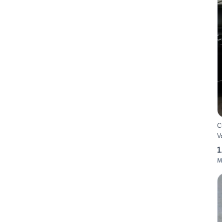
C
V
1
M