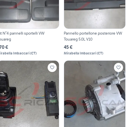
it N°4 pannelli sportelli VW
Pannello portellone posteriore VW
ouareg
Touareg 5.0L V10
70 €
45 €
irabella Imbaccari
(
CT
)
Mirabella Imbaccari
(
CT
)