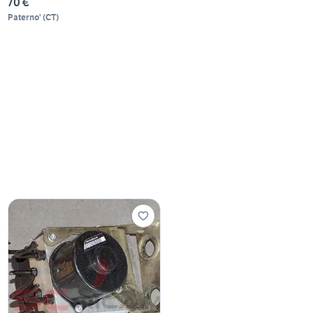
70 €
Paterno'
(
CT
)