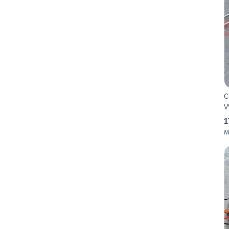
C
V
1
M