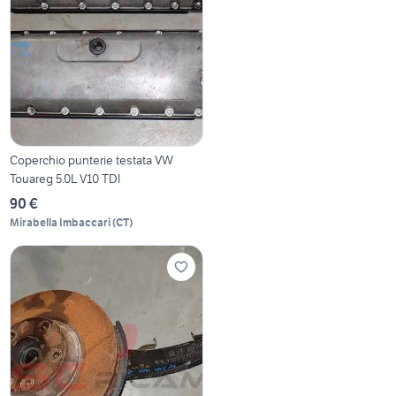
Coperchio punterie testata VW
Touareg 5.0L V10 TDI
90 €
Mirabella Imbaccari
(
CT
)