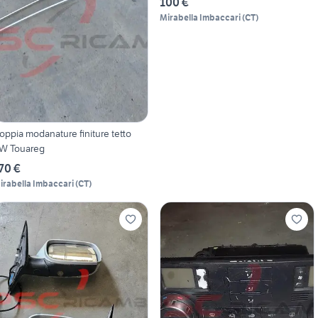
100 €
Mirabella Imbaccari
(
CT
)
oppia modanature finiture tetto
W Touareg
70 €
irabella Imbaccari
(
CT
)