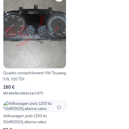
Quadro contachilometri VW Touareg
5.0L V10 TDI
180 €
Mirabella Imbaccari
(
CT
)
Volkswagen polo 1200 bz
03d903025j alterna valeo