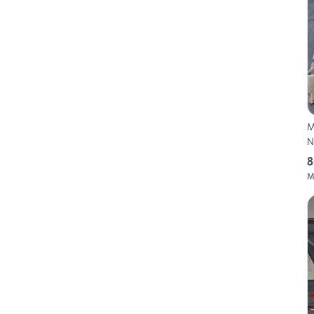
M
N
8
M