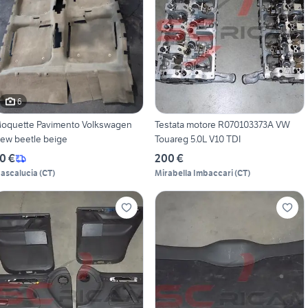
6
oquette Pavimento Volkswagen
Testata motore R070103373A VW
ew beetle beige
Touareg 5.0L V10 TDI
0 €
200 €
ascalucia
(
CT
)
Mirabella Imbaccari
(
CT
)