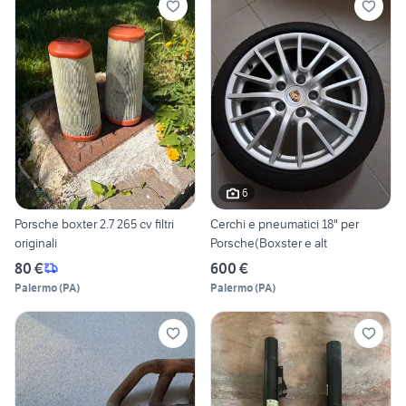
6
Porsche boxter 2.7 265 cv filtri
Cerchi e pneumatici 18" per
originali
Porsche(Boxster e alt
80 €
600 €
Palermo
(
PA
)
Palermo
(
PA
)