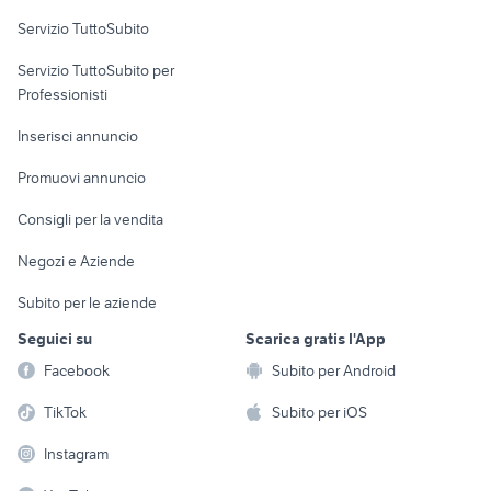
Servizio TuttoSubito
elettronica
per la casa e la
sports e hobby
Servizio TuttoSubito per
persona
Informatica
Animali
Professionisti
Arredamento e
Console e
Accessori per
Casalinghi
Inserisci annuncio
Videogiochi
animali
Elettrodomestici
Promuovi annuncio
Audio/Video
Musica e Film
Giardino e Fai da te
Consigli per la vendita
Fotografia
Libri e Riviste
Abbigliamento e
Negozi e Aziende
Telefonia
Strumenti Musicali
Accessori
Subito per le aziende
Sports
Tutto per i bambini
Seguici su
Scarica gratis l'App
Biciclette
Facebook
Subito per Android
Collezionismo
TikTok
Subito per iOS
Instagram