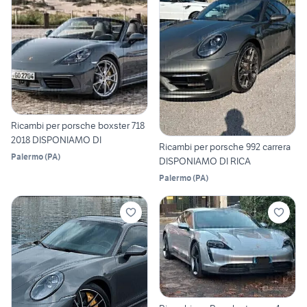
Ricambi per porsche boxster 718
2018 DISPONIAMO DI
Ricambi per porsche 992 carrera
Palermo
(
PA
)
DISPONIAMO DI RICA
Palermo
(
PA
)