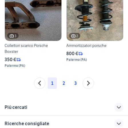
3
2
Collettori scarico Porsche
Ammortizzatori porsche
Boxster
800 €
350 €
Palermo
(
PA
)
Palermo
(
PA
)
1
2
3
Più cercati
Correlati
Richerche simili
Suggerimenti
Ricerche consigliate
porsche Perugia
auto porsche
toyota corolla