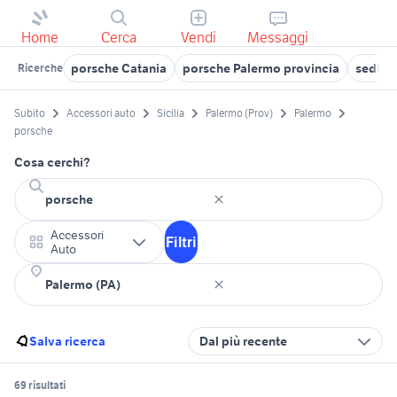
Home
Cerca
Vendi
Messaggi
porsche Catania
porsche Palermo provincia
sedili 
Ricerche
Subito
Accessori auto
Sicilia
Palermo (Prov)
Palermo
porsche
Cosa cerchi?
Accessori
Filtri
Auto
Salva ricerca
Dal più recente
69 risultati