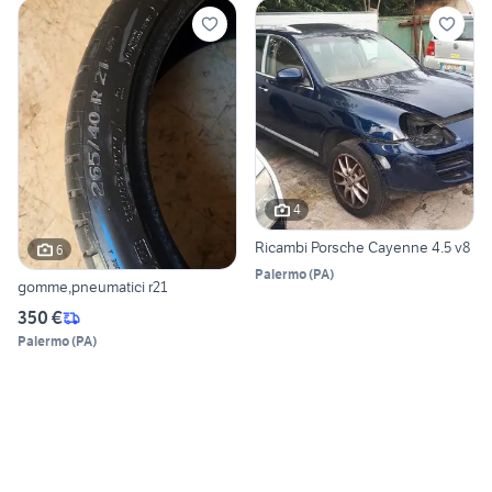
4
Ricambi Porsche Cayenne 4.5 v8
6
Palermo
(
PA
)
gomme,pneumatici r21
350 €
Palermo
(
PA
)