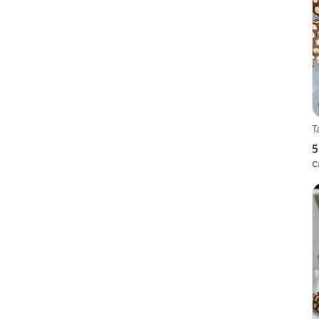
T
5
C