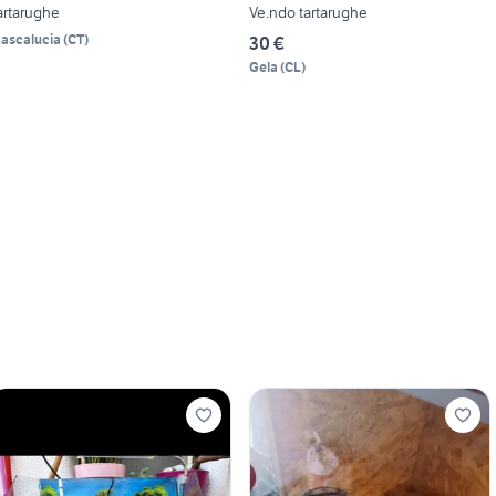
artarughe
Ve.ndo tartarughe
ascalucia
(
CT
)
30 €
Gela
(
CL
)