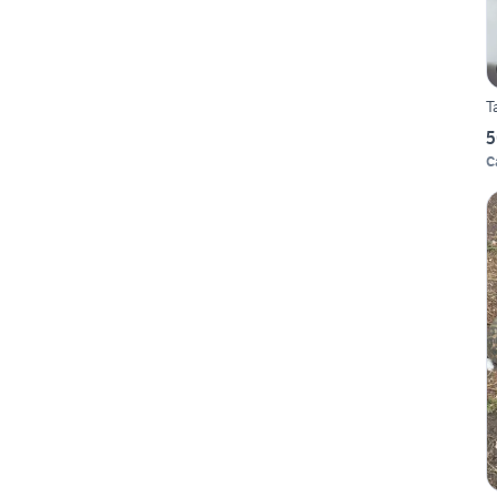
T
5
C