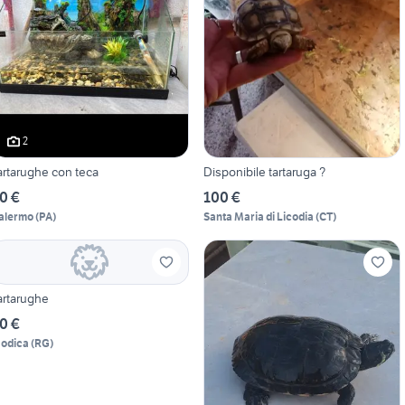
2
artarughe con teca
Disponibile tartaruga ?
0 €
100 €
alermo
(
PA
)
Santa Maria di Licodia
(
CT
)
artarughe
0 €
odica
(
RG
)