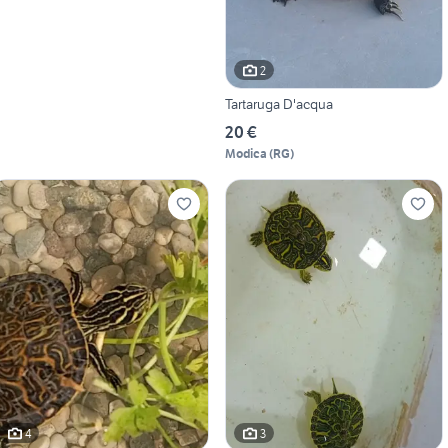
2
Tartaruga D'acqua
20 €
Modica
(
RG
)
4
3