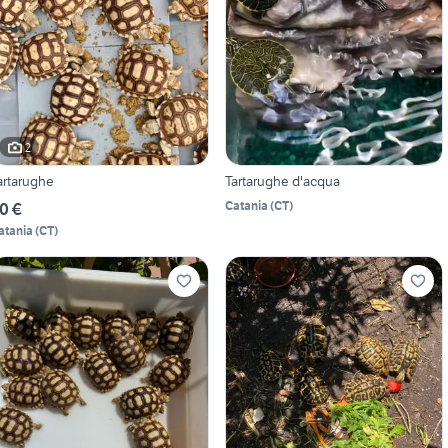
2
artarughe
Tartarughe d'acqua
Catania
(
CT
)
0 €
atania
(
CT
)