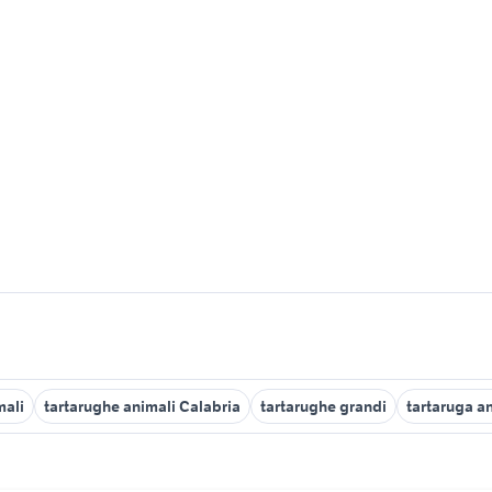
mali
tartarughe animali Calabria
tartarughe grandi
tartaruga a