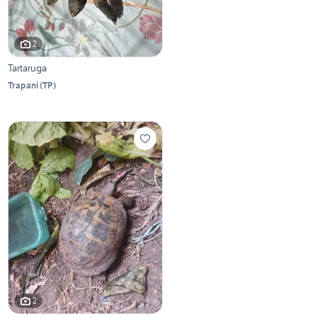
2
Tartaruga
Trapani
(
TP
)
2