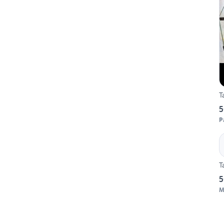
T
5
P
T
5
M