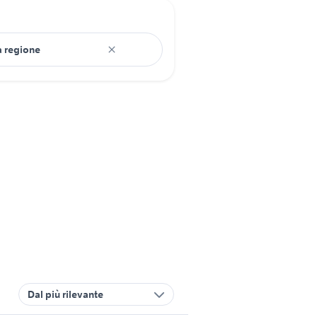
Dal più rilevante